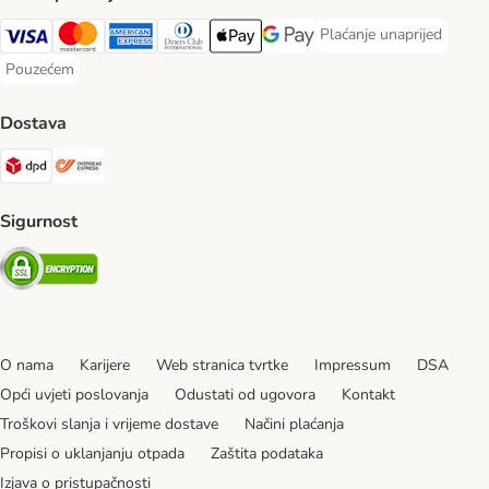
Plaćanje unaprijed
Plaćanje unaprijed Paym
Visa Payment Method
MasterCard Payment Method
American Express Payment Method
Diners Club Payment Method
Payment Method
Google pay Payment Method
Pouzećem
Pouzećem Payment Method
Dostava
DPD Shipping Method
Overseas Shipping Method
Sigurnost
Security
O nama
Karijere
Web stranica tvrtke
Impressum
DSA
Opći uvjeti poslovanja
Odustati od ugovora
Kontakt
Troškovi slanja i vrijeme dostave
Načini plaćanja
Propisi o uklanjanju otpada
Zaštita podataka
Izjava o pristupačnosti