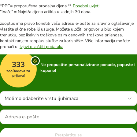
*PPC= preporučena prodajna cijena **
Posebni uvjeti
"Inače" = Najniža cijena artikla u zadnjih 30 dana.
zooplus ima pravo koristiti vašu adresu e-pošte za izravno oglašavanje
vlastite slične robe ili usluga. Možete uložiti prigovor u bilo kojem
trenutku, bez ikakvih troškova osim osnovnih troškova prijenosa,
kontaktiranjem zooplus službe za korisničke. Više informacija možete
pronaći u:
Izjavi o zaštiti podataka
333
Ne propustite personalizirane ponude, popuste i
kupone!
zooBodova za
prijavu!
Molimo odaberite vrstu ljubimaca
Pretplatite se