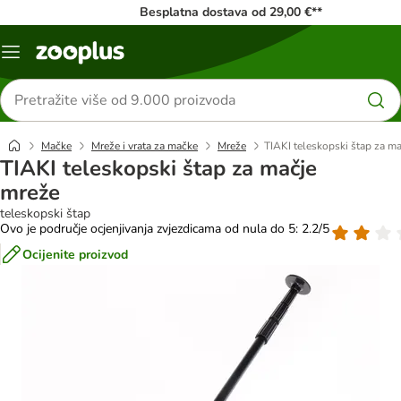
Besplatna dostava od 29,00 €**
Izbornik
Traži
proizvode
Mačke
Mreže i vrata za mačke
Mreže
TIAKI teleskopski štap za m
TIAKI teleskopski štap za mačje
mreže
teleskopski štap
Ovo je područje ocjenjivanja zvjezdicama od nula do 5: 2.2/5
Ocijenite proizvod