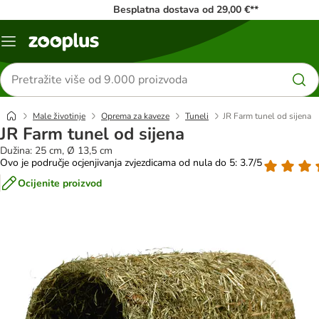
Besplatna dostava od 29,00 €**
Izbornik
Traži
proizvode
Male životinje
Oprema za kaveze
Tuneli
JR Farm tunel od sijena
JR Farm tunel od sijena
Dužina: 25 cm, Ø 13,5 cm
Ovo je područje ocjenjivanja zvjezdicama od nula do 5: 3.7/5
Ocijenite proizvod