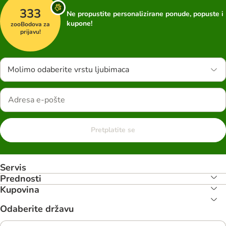
333
Ne propustite personalizirane ponude, popuste i
kupone!
zooBodova za
prijavu!
Molimo odaberite vrstu ljubimaca
Pretplatite se
Servis
Prednosti
Kupovina
Odaberite državu