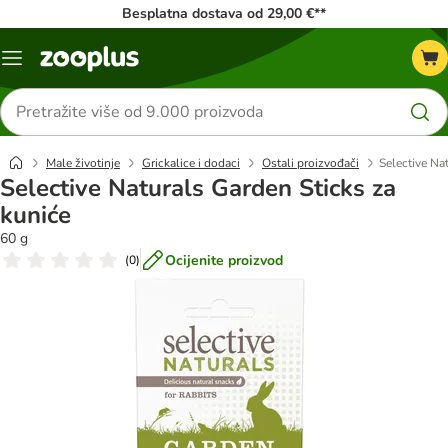
Besplatna dostava od 29,00 €**
Izbornik
Traži
proizvode
Male životinje
Grickalice i dodaci
Ostali proizvođači
Selective Na
Selective Naturals Garden Sticks za
kuniće
60 g
Ocijenite proizvod
(
0
)