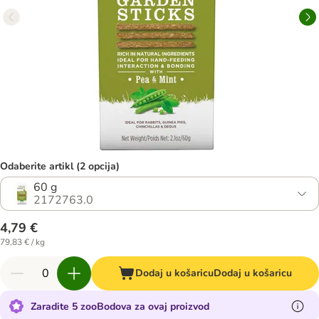
Odaberite artikl (2 opcija)
60 g
2172763.0
4,79 €
79,83 € / kg
Dodaj u košaricu
Dodaj u košaricu
Zaradite 5 zooBodova za ovaj proizvod