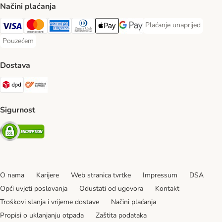
Načini plaćanja
Plaćanje unaprijed
Plaćanje unaprijed Paym
Visa Payment Method
MasterCard Payment Method
American Express Payment Method
Diners Club Payment Method
Payment Method
Google pay Payment Method
Pouzećem
Pouzećem Payment Method
Dostava
DPD Shipping Method
Overseas Shipping Method
Sigurnost
Security
O nama
Karijere
Web stranica tvrtke
Impressum
DSA
Opći uvjeti poslovanja
Odustati od ugovora
Kontakt
Troškovi slanja i vrijeme dostave
Načini plaćanja
Propisi o uklanjanju otpada
Zaštita podataka