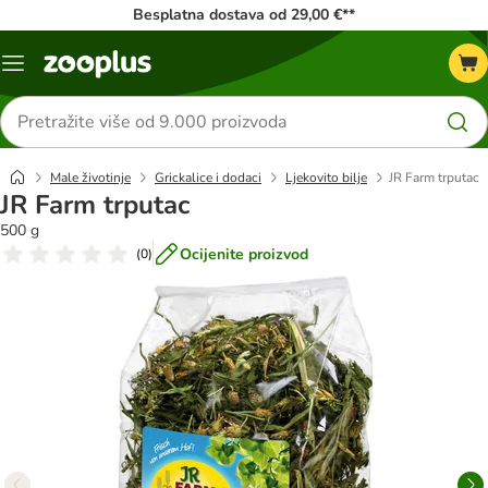
Besplatna dostava od 29,00 €**
Izbornik
Traži
proizvode
Male životinje
Grickalice i dodaci
Ljekovito bilje
JR Farm trputac
JR Farm trputac
500 g
Ocijenite proizvod
(
0
)