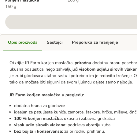
korijen maslačka
200 g
150 g
Opis proizvoda
Sastojci
Preporuka za hranjenje
Otkrijte JR Farm korijen maslačka,
prirodnu
dodatnu hranu posebno 
ukusna poslastica, nego zahvaljujući
visokom udjelu sirovih vlaka
jer zubi glodavaca stalno rastu i potrebno im je redovito trošenje
tako da možete biti sigurni da svom ljuimcu dajete samo najbolje.
JR Farm korijen maslačka u pregledu:
dodatna hrana za glodavce
idealan za patuljaste kuniće, zamorce, štakore, hrčke, miševe, činč
100 % korijen maslačka:
ukusna i zabavna grickalica
visok udio sirovih vlakana:
podržava abraziju zuba
bez bojila i konzervansa:
za prirodnu prehranu.