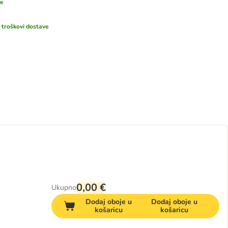
še
i
troškovi dostave
0,00 €
Ukupno
Dodaj oboje u
Dodaj oboje u
košaricu
košaricu