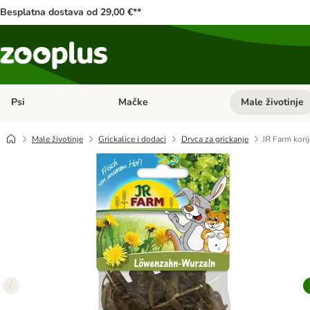
Besplatna dostava od 29,00 €**
Psi
Mačke
Male životinje
Pregled kategorija: Psi
Pregled kategorija
Male životinje
Grickalice i dodaci
Drvca za grickanje
JR Farm kori