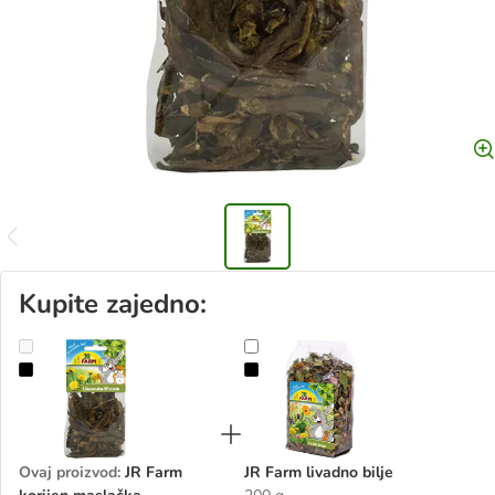
Kupite zajedno:
JR Farm korijen maslačka
JR Farm livadno bilje
Ovaj proizvod
:
JR Farm
JR Farm livadno bilje