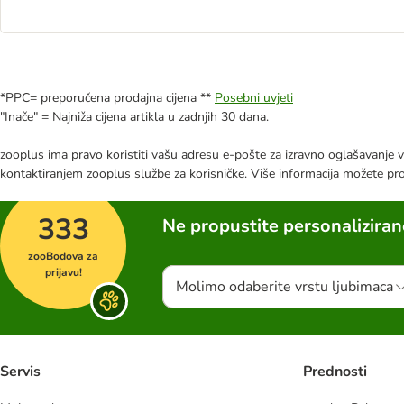
*PPC= preporučena prodajna cijena **
Posebni uvjeti
"Inače" = Najniža cijena artikla u zadnjih 30 dana.
zooplus ima pravo koristiti vašu adresu e-pošte za izravno oglašavanje vl
kontaktiranjem zooplus službe za korisničke. Više informacija možete pr
333
Ne propustite personalizira
zooBodova za
prijavu!
Molimo odaberite vrstu ljubimaca
Servis
Prednosti