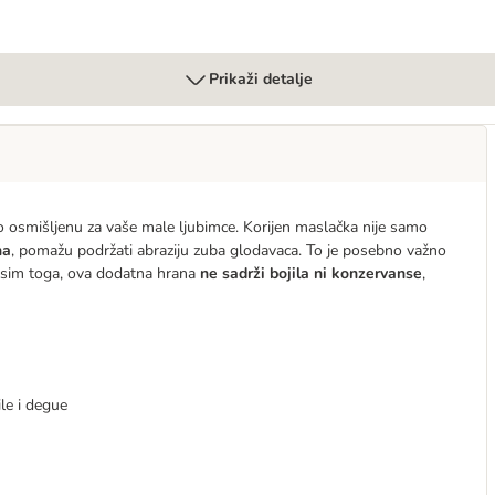
Prikaži detalje
osmišljenu za vaše male ljubimce. Korijen maslačka nije samo
na
, pomažu podržati abraziju zuba glodavaca. To je posebno važno
. Osim toga, ova dodatna hrana
ne sadrži bojila ni konzervanse
,
ile i degue