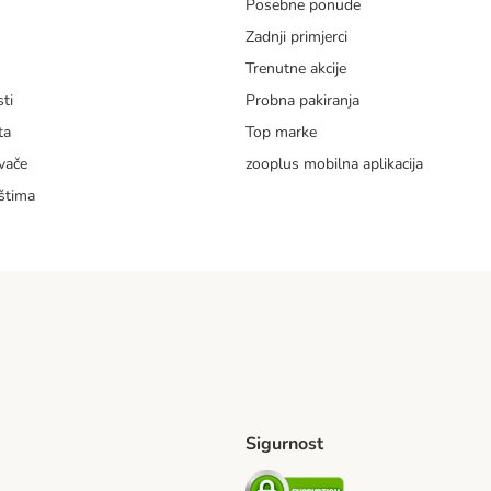
Posebne ponude
Zadnji primjerci
m
Trenutne akcije
ti
Probna pakiranja
ta
Top marke
vače
zooplus mobilna aplikacija
štima
Sigurnost
ping Method
erseas Shipping Method
Security