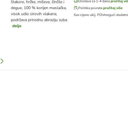
Dostava za 1-4 dana
pročitaj vi
štakore, hrčke, miševe, činčile i
degue, 100 % korijen maslačka,
Politika povrata
pročitaj više
visok udio sirovih vlakana,
Sve cijene uklj. PDV
mogući dodatn
podržava prirodnu abraziju zuba
dalje