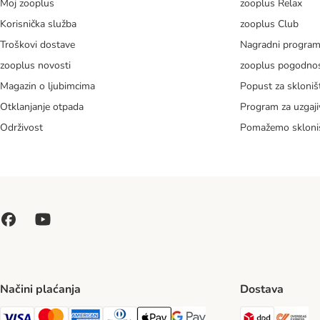
Moj zooplus
zooplus Relax
Korisnička služba
zooplus Club
Troškovi dostave
Nagradni progra
zooplus novosti
zooplus pogodnos
Magazin o ljubimcima
Popust za skloniš
Otklanjanje otpada
Program za uzgaji
Održivost
Pomažemo skloni
Načini plaćanja
Dostava
DPD Ship
Ov