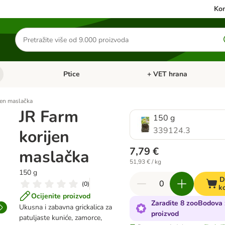
Kon
Traži
proizvode
Ptice
+ VET hrana
: Mačke
Pregled kategorija: Male životinje
Pregled kategorija: Ptice
jen maslačka
JR Farm
150 g
339124.3
korijen
7,79 €
maslačka
51,93 € / kg
150 g
D
(
0
)
k
Ocijenite proizvod
Zaradite 8 zooBodova 
Ukusna i zabavna grickalica za
proizvod
patuljaste kuniće, zamorce,