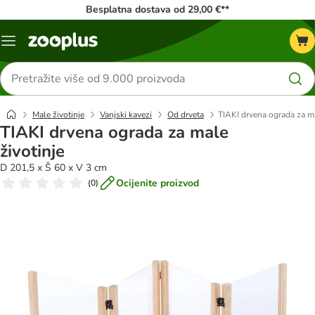
Besplatna dostava od 29,00 €**
Izbornik
Traži
proizvode
Male životinje
Vanjski kavezi
Od drveta
TIAKI drvena ograda za ma
TIAKI drvena ograda za male
životinje
D 201,5 x Š 60 x V 3 cm
Ocijenite proizvod
(
0
)