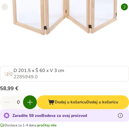
D 201,5 x Š 60 x V 3 cm
2285949.0
58,99 €
Dodaj u košaricu
Dodaj u košaricu
Zaradite 59 zooBodova za ovaj proizvod
Dostava za 1-4 dana
pročitaj više