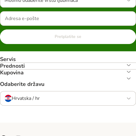
Molimo odaberite vrstu ljubimaca
Pretplatite se
Servis
Prednosti
Kupovina
Odaberite državu
Hrvatska / hr