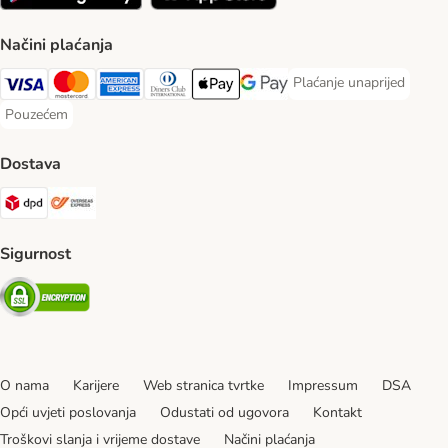
Načini plaćanja
Plaćanje unaprijed
Plaćanje unaprijed Paym
Visa Payment Method
MasterCard Payment Method
American Express Payment Method
Diners Club Payment Method
Payment Method
Google pay Payment Method
Pouzećem
Pouzećem Payment Method
Dostava
DPD Shipping Method
Overseas Shipping Method
Sigurnost
Security
O nama
Karijere
Web stranica tvrtke
Impressum
DSA
Opći uvjeti poslovanja
Odustati od ugovora
Kontakt
Troškovi slanja i vrijeme dostave
Načini plaćanja