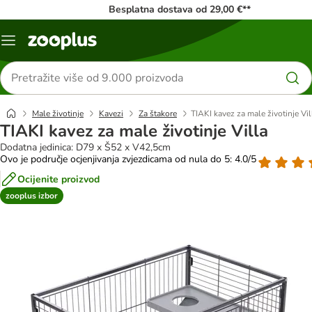
Besplatna dostava od 29,00 €**
Izbornik
Traži
proizvode
Male životinje
Kavezi
Za štakore
TIAKI kavez za male životinje Vil
TIAKI kavez za male životinje Villa
Dodatna jedinica: D79 x Š52 x V42,5cm
Ovo je područje ocjenjivanja zvjezdicama od nula do 5: 4.0/5
Ocijenite proizvod
zooplus izbor