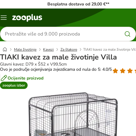
Besplatna dostava od 29,00 €**
Izbornik
Traži
proizvode
Male životinje
Kavezi
Za štakore
TIAKI kavez za male životinje Vil
TIAKI kavez za male životinje Villa
Glavni kavez: D79 x Š52 x V99,5cm
Ovo je područje ocjenjivanja zvjezdicama od nula do 5: 4.0/5
Ocijenite proizvod
zooplus izbor