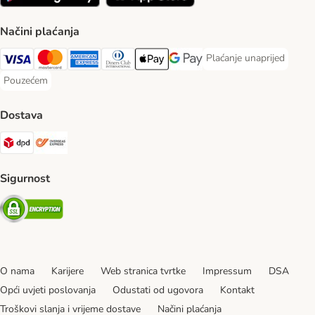
Načini plaćanja
Plaćanje unaprijed
Plaćanje unaprijed Paym
Visa Payment Method
MasterCard Payment Method
American Express Payment Method
Diners Club Payment Method
Payment Method
Google pay Payment Method
Pouzećem
Pouzećem Payment Method
Dostava
DPD Shipping Method
Overseas Shipping Method
Sigurnost
Security
O nama
Karijere
Web stranica tvrtke
Impressum
DSA
Opći uvjeti poslovanja
Odustati od ugovora
Kontakt
Troškovi slanja i vrijeme dostave
Načini plaćanja