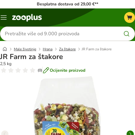
Besplatna dostava od 29,00 €**
Izbornik
Traži
proizvode
Male životinje
Hrana
Za štakore
JR Farm za štakore
JR Farm za štakore
2,5 kg
Ocijenite proizvod
(
0
)