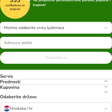
Ne propustite personalizirane ponude, popuste i
kupone!
zooBodova za
prijavu!
Molimo odaberite vrstu ljubimaca
Pretplatite se
Servis
Prednosti
Kupovina
Odaberite državu
Hrvatska / hr