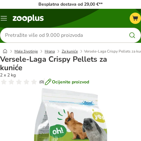
Besplatna dostava od 29,00 €**
Izbornik
Traži
proizvode
Male životinje
Hrana
Za kuniće
Versele-Laga Crispy Pellets za ku
Versele-Laga Crispy Pellets za
kuniće
2 x 2 kg
Ocijenite proizvod
(
0
)