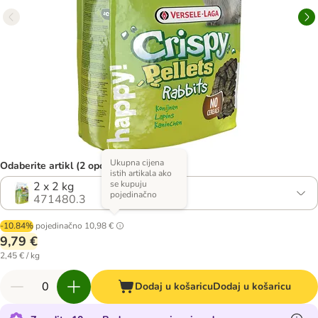
Ukupna cijena
Odaberite artikl (2 opcija)
istih artikala ako
se kupuju
2 x 2 kg
pojedinačno
471480.3
-10.84%
pojedinačno
10,98 €
9,79 €
2,45 € / kg
Dodaj u košaricu
Dodaj u košaricu