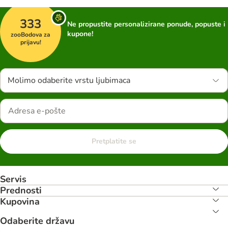
333
Ne propustite personalizirane ponude, popuste i
kupone!
zooBodova za
prijavu!
Molimo odaberite vrstu ljubimaca
Pretplatite se
Servis
Prednosti
Kupovina
Odaberite državu