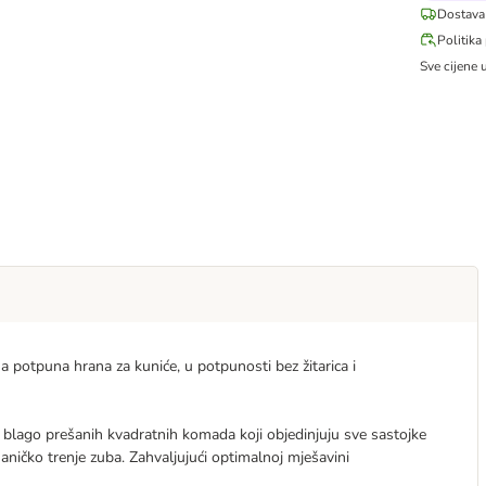
Dostava
Politika
Sve cijene 
a potpuna hrana za kuniće, u potpunosti bez žitarica i
 blago prešanih kvadratnih komada koji objedinjuju sve sastojke
ičko trenje zuba. Zahvaljujući optimalnoj mješavini