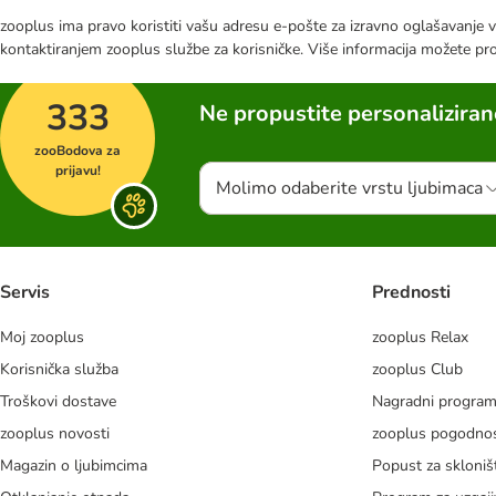
zooplus ima pravo koristiti vašu adresu e-pošte za izravno oglašavanje vl
kontaktiranjem zooplus službe za korisničke. Više informacija možete pr
333
Ne propustite personalizira
zooBodova za
prijavu!
Molimo odaberite vrstu ljubimaca
Servis
Prednosti
Moj zooplus
zooplus Relax
Korisnička služba
zooplus Club
Troškovi dostave
Nagradni progra
zooplus novosti
zooplus pogodnos
Magazin o ljubimcima
Popust za skloniš