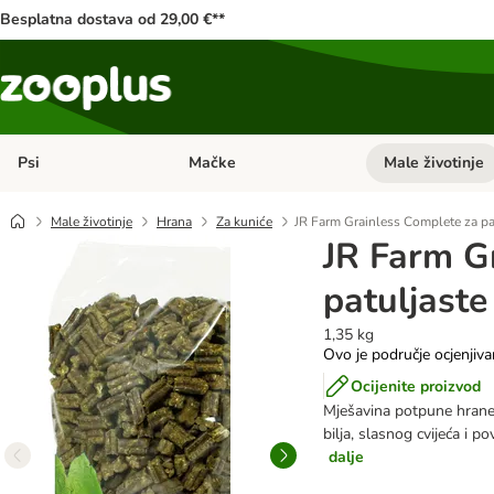
Besplatna dostava od 29,00 €**
Psi
Mačke
Male životinje
Pregled kategorija: Psi
Pregled kategorija
Male životinje
Hrana
Za kuniće
JR Farm Grainless Complete za pa
JR Farm G
patuljaste
1,35 kg
Ovo je područje ocjenjiva
Ocijenite proizvod
Mješavina potpune hrane 
bilja, slasnog cvijeća i p
dalje