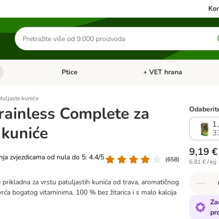
Kon
Traži
proizvode
Ptice
+ VET hrana
: Mačke
Pregled kategorija: Male životinje
Pregled kategorija: Ptice
tuljaste kuniće
rainless Complete za
Odaberite
1
 kuniće
3
9,19 €
nja zvjezdicama od nula do 5: 4.4/5
(
658
)
6,81 € / kg
prikladna za vrstu patuljastih kunića od trava, aromatičnog
ovrća bogatog vitaminima, 100 % bez žitarica i s malo kalcija
Za
pr