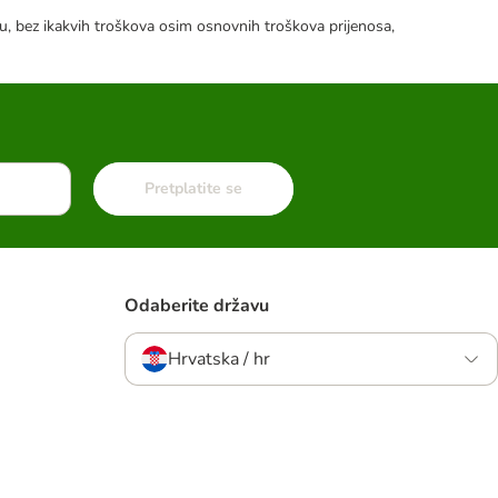
tku, bez ikakvih troškova osim osnovnih troškova prijenosa,
Pretplatite se
Odaberite državu
Hrvatska / hr