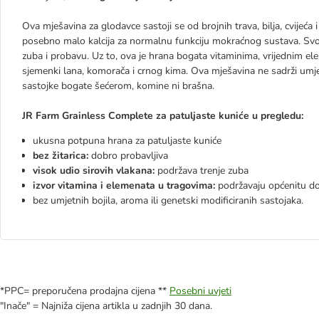
Ova mješavina za glodavce sastoji se od brojnih trava, bilja, cvijeća
posebno malo kalcija za normalnu funkciju mokraćnog sustava. Svo
zuba i probavu. Uz to, ova je hrana bogata vitaminima, vrijednim e
sjemenki lana, komorača i crnog kima. Ova mješavina ne sadrži umjet
sastojke bogate šećerom, komine ni brašna.
JR Farm Grainless Complete za patuljaste kuniće u pregledu:
ukusna potpuna hrana za patuljaste kuniće
bez žitarica:
dobro probavljiva
visok udio sirovih vlakana:
podržava trenje zuba
izvor vitamina i elemenata u tragovima:
podržavaju općenitu do
bez umjetnih bojila, aroma ili genetski modificiranih sastojaka.
*PPC= preporučena prodajna cijena **
Posebni uvjeti
"Inače" = Najniža cijena artikla u zadnjih 30 dana.