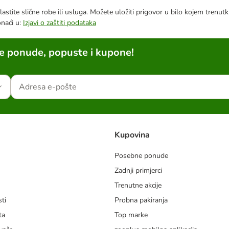
astite slične robe ili usluga. Možete uložiti prigovor u bilo kojem trenu
onaći u:
Izjavi o zaštiti podataka
ne ponude, popuste i kupone!
Kupovina
Posebne ponude
Zadnji primjerci
m
Trenutne akcije
ti
Probna pakiranja
ta
Top marke