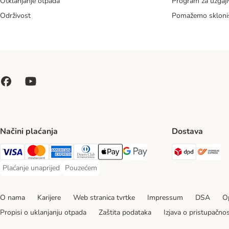
Otklanjanje otpada
Program za uzgaji
Održivost
Pomažemo skloni
Načini plaćanja
Dostava
DPD Ship
Ov
Visa Payment Method
MasterCard Payment Method
American Express Payment Method
Diners Club Payment Method
Payment Method
Google pay Payment Method
Plaćanje unaprijed
Pouzećem
Plaćanje unaprijed Payment Method
Pouzećem Payment Method
O nama
Karijere
Web stranica tvrtke
Impressum
DSA
Op
Propisi o uklanjanju otpada
Zaštita podataka
Izjava o pristupačnos