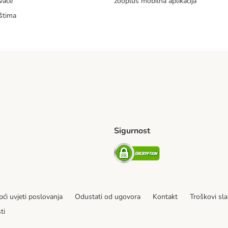
vače
zooplus mobilna aplikacija
štima
Sigurnost
ping Method
erseas Shipping Method
Security
ći uvjeti poslovanja
Odustati od ugovora
Kontakt
Troškovi sla
ti