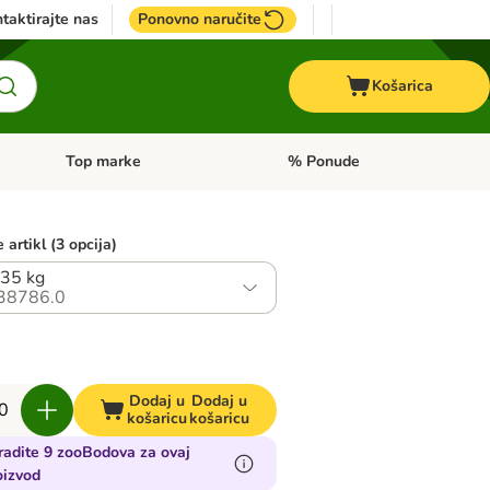
taktirajte nas
Ponovno naručite
Košarica
Top marke
% Ponude
Pregled kategorija: + VET hrana
Pregled kategorija: Top marke
 artikl (3 opcija)
,35 kg
38786.0
Dodaj u
Dodaj u
košaricu
košaricu
radite 9 zooBodova za ovaj
oizvod