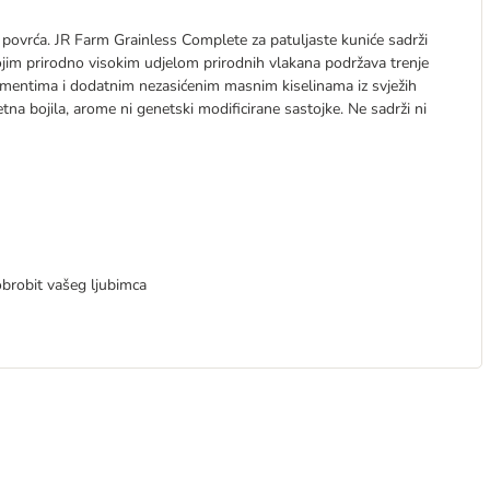
 i povrća. JR Farm Grainless Complete za patuljaste kuniće sadrži
jim prirodno visokim udjelom prirodnih vlakana podržava trenje
lementima i dodatnim nezasićenim masnim kiselinama iz svježih
na bojila, arome ni genetski modificirane sastojke. Ne sadrži ni
brobit vašeg ljubimca