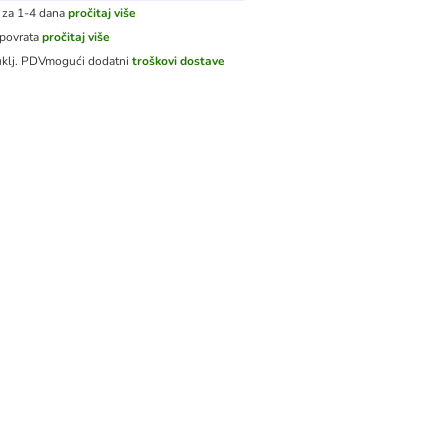
 za 1-4 dana
pročitaj više
 povrata
pročitaj više
uklj. PDV
mogući dodatni
troškovi dostave