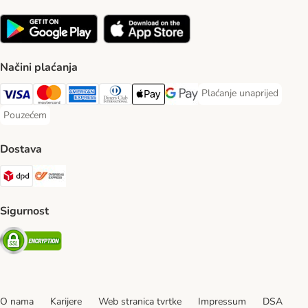
Načini plaćanja
Plaćanje unaprijed
Plaćanje unaprijed Paym
Visa Payment Method
MasterCard Payment Method
American Express Payment Method
Diners Club Payment Method
Payment Method
Google pay Payment Method
Pouzećem
Pouzećem Payment Method
Dostava
DPD Shipping Method
Overseas Shipping Method
Sigurnost
Security
O nama
Karijere
Web stranica tvrtke
Impressum
DSA