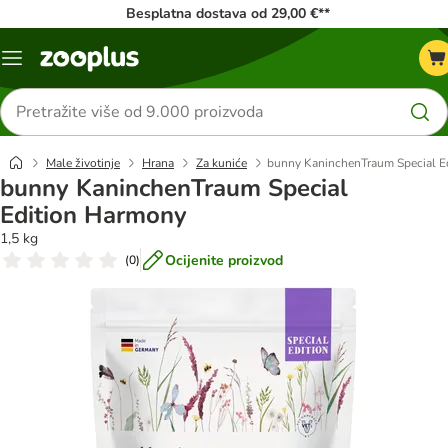
Besplatna dostava od 29,00 €**
Izbornik
Traži
proizvode
Male životinje
Hrana
Za kuniće
bunny KaninchenTraum Special E
bunny KaninchenTraum Special
Edition Harmony
1,5 kg
Ocijenite proizvod
(
0
)