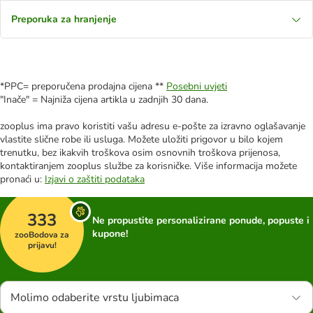
Preporuka za hranjenje
*PPC= preporučena prodajna cijena **
Posebni uvjeti
"Inače" = Najniža cijena artikla u zadnjih 30 dana.
zooplus ima pravo koristiti vašu adresu e-pošte za izravno oglašavanje
vlastite slične robe ili usluga. Možete uložiti prigovor u bilo kojem
trenutku, bez ikakvih troškova osim osnovnih troškova prijenosa,
kontaktiranjem zooplus službe za korisničke. Više informacija možete
pronaći u:
Izjavi o zaštiti podataka
333
Ne propustite personalizirane ponude, popuste i
kupone!
zooBodova za
prijavu!
Molimo odaberite vrstu ljubimaca