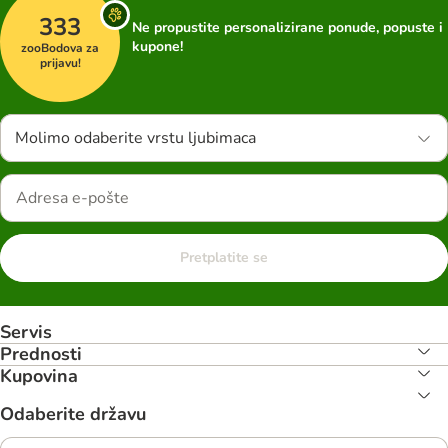
333
Ne propustite personalizirane ponude, popuste i
kupone!
zooBodova za
prijavu!
Molimo odaberite vrstu ljubimaca
Pretplatite se
Servis
Prednosti
Kupovina
Odaberite državu