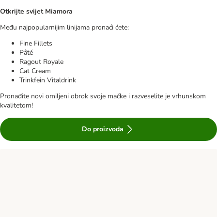
Otkrijte svijet Miamora
Među najpopularnijim linijama pronaći ćete:
Fine Fillets
Pâté
Ragout Royale
Cat Cream
Trinkfein Vitaldrink
Pronađite novi omiljeni obrok svoje mačke i razveselite je vrhunskom
kvalitetom!
Do proizvoda