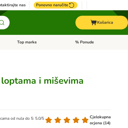
taktirajte nas
Ponovno naručite
Košarica
Top marke
% Ponude
Pregled kategorija: + VET hrana
Pregled kategorija: Top marke
s loptama i miševima
Cjelokupna
dicama od nula do 5: 5.0/5
ocjena (14)