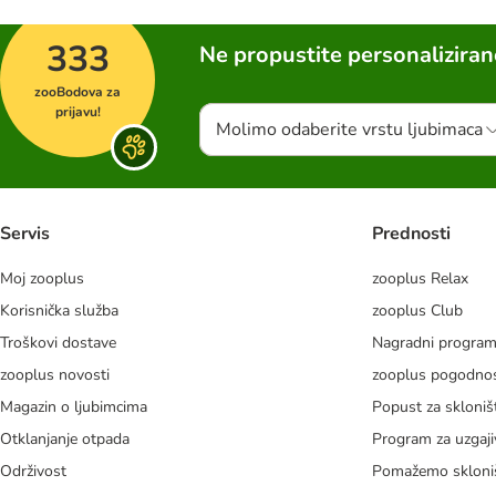
333
Ne propustite personalizira
zooBodova za
prijavu!
Molimo odaberite vrstu ljubimaca
Servis
Prednosti
Moj zooplus
zooplus Relax
Korisnička služba
zooplus Club
Troškovi dostave
Nagradni progra
zooplus novosti
zooplus pogodnos
Magazin o ljubimcima
Popust za skloniš
Otklanjanje otpada
Program za uzgaji
Održivost
Pomažemo skloni