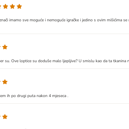
nači imamo sve moguće i nemoguće igračke i jedino s ovim mišićima se m
su. Ove loptice su doduše malo ljepljive? U smislu kao da ta tkanina nije
em ih po drugi puta nakon 4 mjeseca .