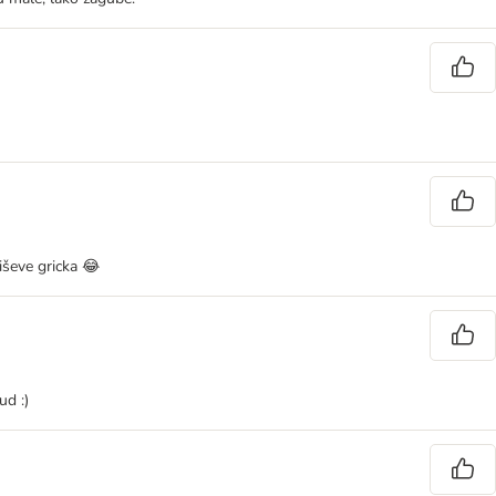
ševe gricka 😂
ud :)