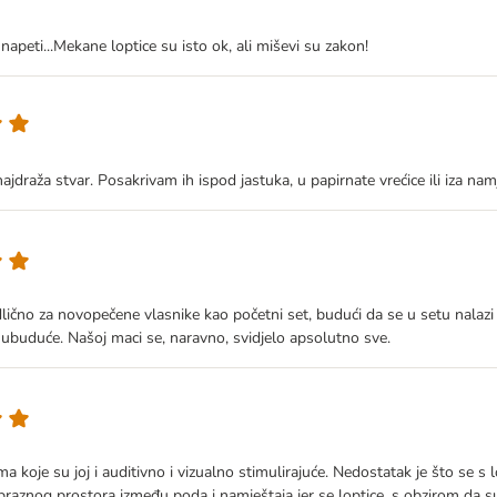
 napeti...Mekane loptice su isto ok, ali miševi su zakon!
draža stvar. Posakrivam ih ispod jastuka, u papirnate vrećice ili iza namješ
lično za novopečene vlasnike kao početni set, budući da se u setu nalazi n
ti ubuduće. Našoj maci se, naravno, svidjelo apsolutno sve.
cama koje su joj i auditivno i vizualno stimulirajuće. Nedostatak je što s
praznog prostora između poda i namještaja jer se loptice, s obzirom da s