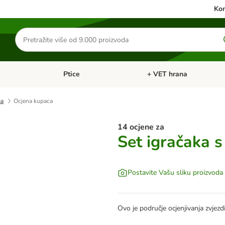
Kon
Traži
proizvode
Ptice
+ VET hrana
: Mačke
Pregled kategorija: Male životinje
Pregled kategorija: Ptice
ma
Ocjena kupaca
14 ocjene za
Set igračaka 
Postavite Vašu sliku proizvoda
Ovo je područje ocjenjivanja zvjez