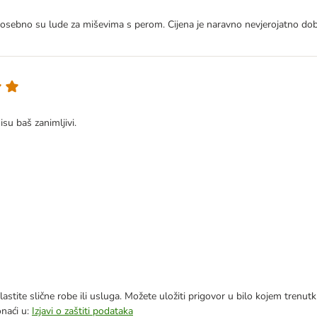
osebno su lude za miševima s perom. Cijena je naravno nevjerojatno dob
isu baš zanimljivi.
astite slične robe ili usluga. Možete uložiti prigovor u bilo kojem trenu
onaći u:
Izjavi o zaštiti podataka