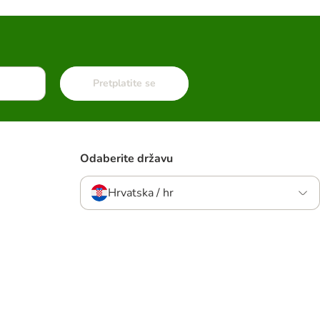
Pretplatite se
Odaberite državu
Hrvatska / hr