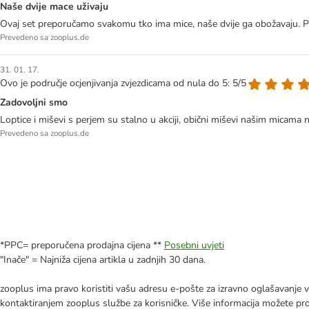
Naše dvije mace uživaju
Ovaj set preporučamo svakomu tko ima mice, naše dvije ga obožavaju. P
Prevedeno sa zooplus.de
31. 01. 17.
Ovo je područje ocjenjivanja zvjezdicama od nula do 5: 5/5
Zadovoljni smo
Loptice i miševi s perjem su stalno u akciji, obični miševi našim micama n
Prevedeno sa zooplus.de
*PPC= preporučena prodajna cijena **
Posebni uvjeti
"Inače" = Najniža cijena artikla u zadnjih 30 dana.
zooplus ima pravo koristiti vašu adresu e-pošte za izravno oglašavanje vl
kontaktiranjem zooplus službe za korisničke. Više informacija možete pr