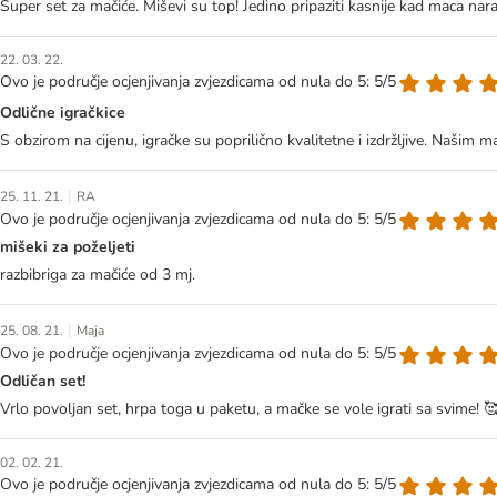
Super set za mačiće. Miševi su top! Jedino pripaziti kasnije kad maca nara
22. 03. 22.
Ovo je područje ocjenjivanja zvjezdicama od nula do 5: 5/5
Odlične igračkice
S obzirom na cijenu, igračke su poprilično kvalitetne i izdržljive. Našim m
|
25. 11. 21.
RA
Ovo je područje ocjenjivanja zvjezdicama od nula do 5: 5/5
mišeki za poželjeti
razbibriga za mačiće od 3 mj.
|
25. 08. 21.
Maja
Ovo je područje ocjenjivanja zvjezdicama od nula do 5: 5/5
Odličan set!
Vrlo povoljan set, hrpa toga u paketu, a mačke se vole igrati sa svime! 
02. 02. 21.
Ovo je područje ocjenjivanja zvjezdicama od nula do 5: 5/5