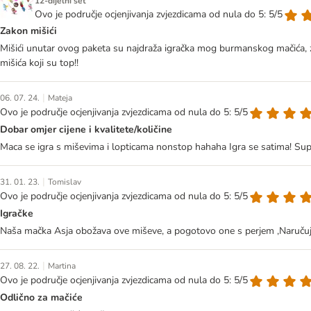
12-dijelni set
Ovo je područje ocjenjivanja zvjezdicama od nula do 5: 5/5
Zakon mišići
Mišići unutar ovog paketa su najdraža igračka mog burmanskog mačića, z
mišića koji su top!!
|
06. 07. 24.
Mateja
Ovo je područje ocjenjivanja zvjezdicama od nula do 5: 5/5
Dobar omjer cijene i kvalitete/količine
Maca se igra s miševima i lopticama nonstop hahaha Igra se satima! Super 
|
31. 01. 23.
Tomislav
Ovo je područje ocjenjivanja zvjezdicama od nula do 5: 5/5
Igračke
Naša mačka Asja obožava ove miševe, a pogotovo one s perjem ,Naručuj
|
27. 08. 22.
Martina
Ovo je područje ocjenjivanja zvjezdicama od nula do 5: 5/5
Odlično za mačiće