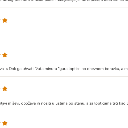
ava ☺Dok ga uhvati "žuta minuta "gura loptice po dnevnom boravku, a mi
jivi miševi, obožava ih nositi u ustima po stanu, a za lopticama trči kao l