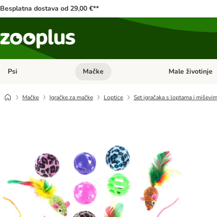
Besplatna dostava od 29,00 €**
Psi
Mačke
Male životinje
Pregled kategorija: Psi
Pregled kategorija
Mačke
Igračke za mačke
Loptice
Set igračaka s loptama i miševi