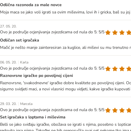
Odlična razonoda za male novce
Moja maca se jako voli igrati sa ovim miševima, lovi ih i gricka, baš su joj
27. 05. 20.
Ovo je područje ocjenjivanja zvjezdicama od nula do 5: 5/5
Odličan set igračaka
Mačić je nešto manje zainteresiran za kuglice, ali miševi su mu trenutno naj
|
06. 05. 20.
Karla
Ovo je područje ocjenjivanja zvjezdicama od nula do 5: 5/5
Raznovrsne igračke po povoljnoj cijeni
Raznovrsne, 'svakodnevne' igračke dobre kvalitete po povoljnoj cijeni. Od
sigurno svidjeti maci, a novi vlasnici mogu vidjeti, kakve igračke kupova
|
29. 03. 20.
Marcela
Ovo je područje ocjenjivanja zvjezdicama od nula do 5: 5/5
Set igračaka s loptama i miševima
Belli se jako sviđaju igračke, obožava se igrati s njima, posebno s lopti
redovito igra njima. Također ne bih preporučila ovaj set nekome tko ima 