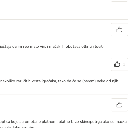
taja da im rep malo viri, i mačak ih obožava otkriti i loviti.
1
ekoliko različitih vrsta igračaka, tako da će se (barem) neke od njih
e s loptica koje su omotane platnom, platno brzo skine/potrga ako se mačka
u male, lako zagube.