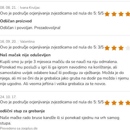
|
08. 08. 21.
Ivana Kruljac
Ovo je područje ocjenjivanja zvjezdicama od nula do 5: 5/5
Odličan proizvod
Odličan i povoljan. Prezadovoljna!
|
16. 09. 20.
Valentina
Ovo je područje ocjenjivanja zvjezdicama od nula do 5: 3/5
Naš mačak nije oduševljen
Kupili smo ju prije 3 mjeseca mačiću da se nauči na nju odmalena.
Ponekad mu posluži u igri ili ga igrom navodimo na korištenje, ali
samostalno uvijek odabere kauč ili podlogu za vježbanje. Možda je do
njega, ali mi se čini da je grebalica jako gruba na dodir pa možda i njemu
nije ugodno. Ali veoma jeftina i velika grebalica za te novce.
24. 10. 17.
Ovo je područje ocjenjivanja zvjezdicama od nula do 5: 5/5
odlični stup za grebanje
Naše mačke rado bruse kandže ili si ponekad sjednu na vrh samog
stupa.
Prevedeno sa zooplus.de