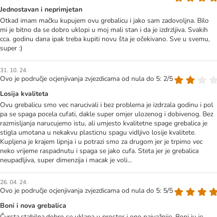
Jednostavan i neprimjetan
Otkad imam mačku kupujem ovu grebalicu i jako sam zadovoljna. Bilo
mi je bitno da se dobro uklopi u moj mali stan i da je izdrzljiva. Svakih
cca. godinu dana ipak treba kupiti novu šta je očekivano. Sve u svemu,
super :)
31. 10. 24.
Ovo je područje ocjenjivanja zvjezdicama od nula do 5: 2/5
Losija kvaliteta
Ovu grebalicu smo vec narucivali i bez problema je izdrzala godinu i pol
pa se spaga pocela cufati, dakle super omjer ulozenog i dobivenog. Bez
razmisljanja narucujemo istu, ali umjesto kvalitetne spage grebalica je
stigla umotana u nekakvu plasticnu spagu vidljivo losije kvalitete.
Kupljena je krajem lipnja i u potrazi smo za drugom jer je trpimo vec
neko vrijeme raspadnutu i spaga se jako cufa. Steta jer je grebalica
neupadljiva, super dimenzija i macak je voli...
26. 04. 24.
Ovo je područje ocjenjivanja zvjezdicama od nula do 5: 5/5
Boni i nova grebalica
Čvrsta,stabilna,dobro se uklapa u prostor i ono najvažnije, Boni ju je