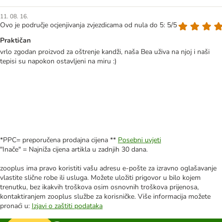
11. 08. 16.
Ovo je područje ocjenjivanja zvjezdicama od nula do 5: 5/5
Praktičan
vrlo zgodan proizvod za oštrenje kandži, naša Bea uživa na njoj i naši
tepisi su napokon ostavljeni na miru :)
*PPC= preporučena prodajna cijena **
Posebni uvjeti
"Inače" = Najniža cijena artikla u zadnjih 30 dana.
zooplus ima pravo koristiti vašu adresu e-pošte za izravno oglašavanje
vlastite slične robe ili usluga. Možete uložiti prigovor u bilo kojem
trenutku, bez ikakvih troškova osim osnovnih troškova prijenosa,
kontaktiranjem zooplus službe za korisničke. Više informacija možete
pronaći u:
Izjavi o zaštiti podataka