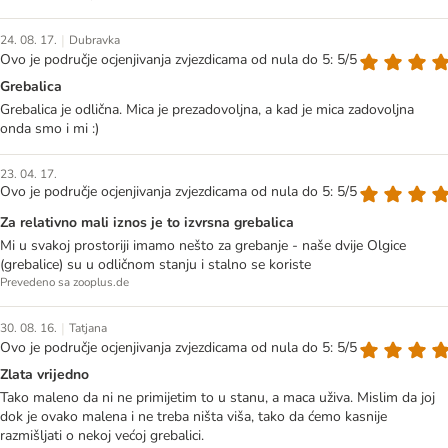
|
24. 08. 17.
Dubravka
Ovo je područje ocjenjivanja zvjezdicama od nula do 5: 5/5
Grebalica
Grebalica je odlična. Mica je prezadovoljna, a kad je mica zadovoljna
onda smo i mi :)
23. 04. 17.
Ovo je područje ocjenjivanja zvjezdicama od nula do 5: 5/5
Za relativno mali iznos je to izvrsna grebalica
Mi u svakoj prostoriji imamo nešto za grebanje - naše dvije Olgice
(grebalice) su u odličnom stanju i stalno se koriste
Prevedeno sa zooplus.de
|
30. 08. 16.
Tatjana
Ovo je područje ocjenjivanja zvjezdicama od nula do 5: 5/5
Zlata vrijedno
Tako maleno da ni ne primijetim to u stanu, a maca uživa. Mislim da joj
dok je ovako malena i ne treba ništa viša, tako da ćemo kasnije
razmišljati o nekoj većoj grebalici.