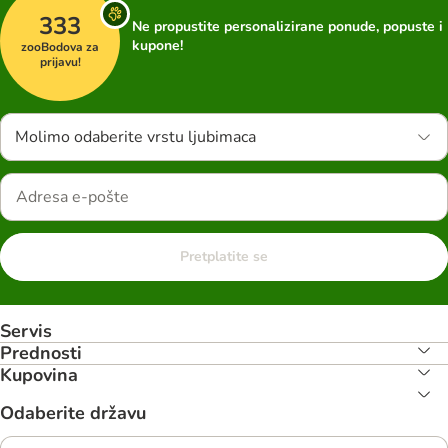
333
Ne propustite personalizirane ponude, popuste i
kupone!
zooBodova za
prijavu!
Molimo odaberite vrstu ljubimaca
Pretplatite se
Servis
Prednosti
Kupovina
Odaberite državu