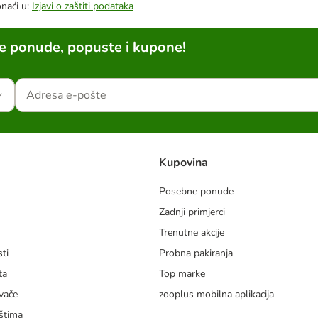
onaći u:
Izjavi o zaštiti podataka
ne ponude, popuste i kupone!
Kupovina
Posebne ponude
Zadnji primjerci
m
Trenutne akcije
ti
Probna pakiranja
ta
Top marke
vače
zooplus mobilna aplikacija
štima