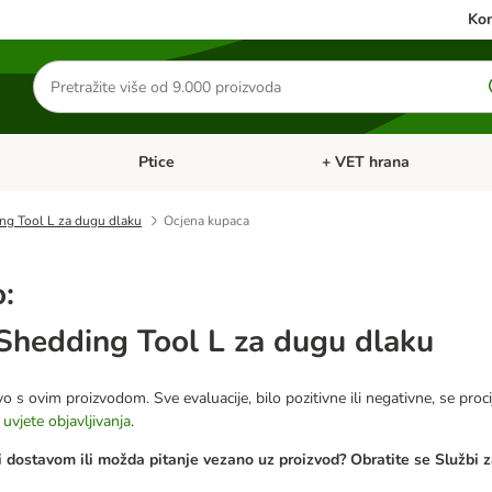
Kon
Traži
proizvode
Ptice
+ VET hrana
: Mačke
Pregled kategorija: Male životinje
Pregled kategorija: Ptice
g Tool L za dugu dlaku
Ocjena kupaca
o:
hedding Tool L za dugu dlaku
o s ovim proizvodom. Sve evaluacije, bilo pozitivne ili negativne, se proci
e
uvjete objavljivanja
.
 dostavom ili možda pitanje vezano uz proizvod? Obratite se Službi z