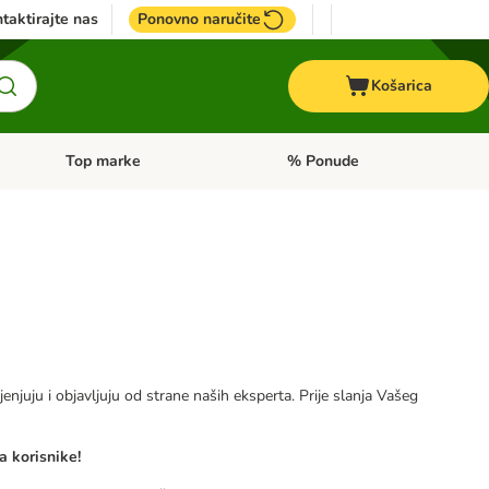
taktirajte nas
Ponovno naručite
Košarica
Top marke
% Ponude
Pregled kategorija: + VET hrana
Pregled kategorija: Top marke
jenjuju i objavljuju od strane naših eksperta. Prije slanja Vašeg
a korisnike!