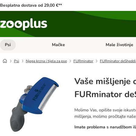
Besplatna dostava od 29,00 €**
Psi
Mačke
Male životinje
Pregled kategorija: Psi
Pregled kategorija
Psi
Njega krzna i tijela za pse
FURminator
FURminator deSheddin
Vaše mišljenje 
FURminator deS
Molimo Vas, opišite svoje iskustv
mišljenja, molimo pročitajte naš
Imate problema s narudžbom ili