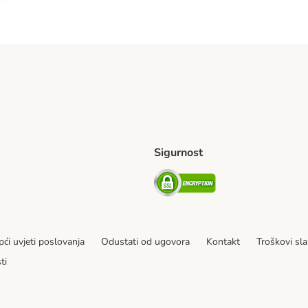
Sigurnost
ping Method
erseas Shipping Method
Security
ći uvjeti poslovanja
Odustati od ugovora
Kontakt
Troškovi sla
ti