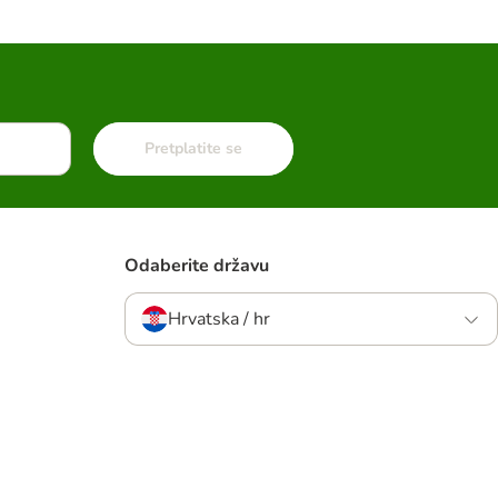
Pretplatite se
Odaberite državu
Hrvatska / hr