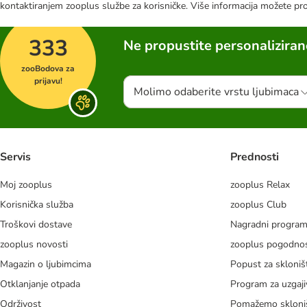
kontaktiranjem zooplus službe za korisničke. Više informacija možete pr
333
Ne propustite personalizira
zooBodova za
prijavu!
Molimo odaberite vrstu ljubimaca
Servis
Prednosti
Moj zooplus
zooplus Relax
Korisnička služba
zooplus Club
Troškovi dostave
Nagradni progra
zooplus novosti
zooplus pogodnos
Magazin o ljubimcima
Popust za skloniš
Otklanjanje otpada
Program za uzgaji
Održivost
Pomažemo skloni