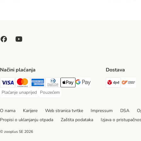
Načini plaćanja
Dostava
DPD Ship
Ov
Visa Payment Method
MasterCard Payment Method
American Express Payment Method
Diners Club Payment Method
Payment Method
Google pay Payment Method
Plaćanje unaprijed
Pouzećem
Plaćanje unaprijed Payment Method
Pouzećem Payment Method
O nama
Karijere
Web stranica tvrtke
Impressum
DSA
Op
Propisi o uklanjanju otpada
Zaštita podataka
Izjava o pristupačnos
© zooplus SE
2026