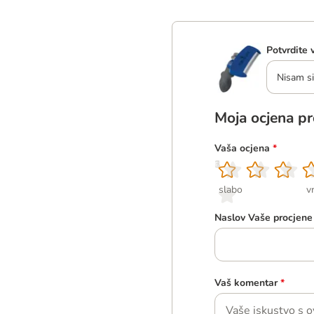
Potvrdite 
Nisam si
Moja ocjena p
Vaša ocjena
*
1
2
3
4
5
slabo
v
Naslov Vaše procjene
Vaš komentar
*