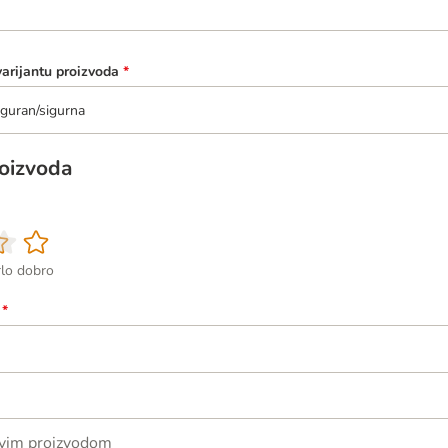
varijantu proizvoda
*
guran/sigurna
roizvoda
rlo dobro
*