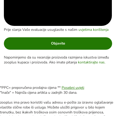
Prije slanja Vaše evaluacije usuglasite s našim
uvjetima korištenja
Objavite
Napominjemo da su recenzije proizvoda razmjena iskustva između
zooplus kupaca i proizvoda. Ako imate pitanja
kontaktirajte nas.
*PPC= preporučena prodajna cijena **
Posebni uvjeti
"Inače" = Najniža cijena artikla u zadnjih 30 dana.
zooplus ima pravo koristiti vašu adresu e-pošte za izravno oglašavanje
vlastite slične robe ili usluga. Možete uložiti prigovor u bilo kojem
trenutku, bez ikakvih troškova osim osnovnih troškova prijenosa,