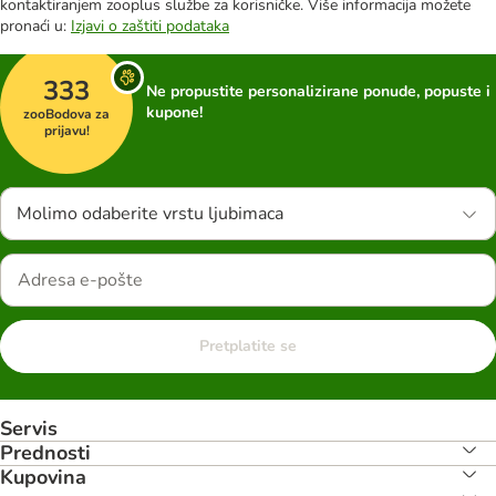
kontaktiranjem zooplus službe za korisničke. Više informacija možete
pronaći u:
Izjavi o zaštiti podataka
333
Ne propustite personalizirane ponude, popuste i
kupone!
zooBodova za
prijavu!
Molimo odaberite vrstu ljubimaca
Pretplatite se
Servis
Prednosti
Kupovina