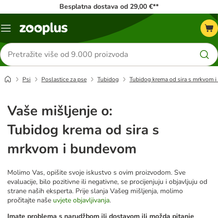
Besplatna dostava od 29,00 €**
Izbornik
Traži
proizvode
Psi
Poslastice za pse
Tubidog
Tubidog krema od sira s mrkvom 
Vaše mišljenje o:
Tubidog krema od sira s
mrkvom i bundevom
Molimo Vas, opišite svoje iskustvo s ovim proizvodom. Sve
evaluacije, bilo pozitivne ili negativne, se procijenjuju i objavljuju od
strane naših eksperta. Prije slanja Vašeg mišljenja, molimo
pročitajte naše
uvjete objavljivanja
.
Imate problema s narudžbom ili dostavom ili možda pitanje