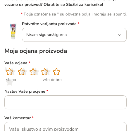
vezano uz proizvod? Obratite se Službi za korisnike!
Polja označena sa * su obvezna polja i moraju se ispuniti.
Potvrdite varijantu proizvoda
*
Nisam siguran/sigurna
Moja ocjena proizvoda
Vaša ocjena
*
1
2
3
4
5
slabo
vrlo dobro
Naslov Vaše procjene
*
Vaš komentar
*