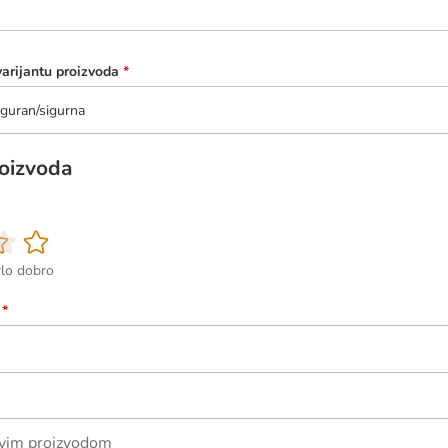
varijantu proizvoda
*
guran/sigurna
roizvoda
rlo dobro
*