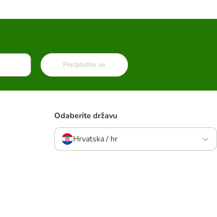
Pretplatite se
Odaberite državu
Hrvatska / hr