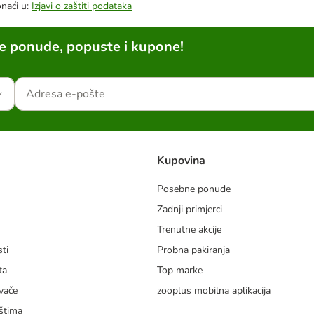
onaći u:
Izjavi o zaštiti podataka
ne ponude, popuste i kupone!
Kupovina
Posebne ponude
Zadnji primjerci
m
Trenutne akcije
ti
Probna pakiranja
ta
Top marke
vače
zooplus mobilna aplikacija
štima