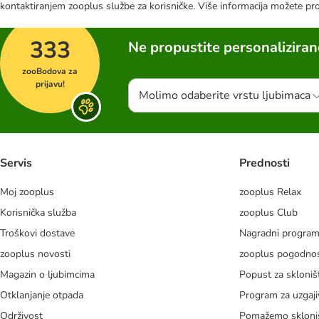
kontaktiranjem zooplus službe za korisničke. Više informacija možete pr
333
Ne propustite personalizira
zooBodova za
prijavu!
Molimo odaberite vrstu ljubimaca
Servis
Prednosti
Moj zooplus
zooplus Relax
Korisnička služba
zooplus Club
Troškovi dostave
Nagradni progra
zooplus novosti
zooplus pogodnos
Magazin o ljubimcima
Popust za skloniš
Otklanjanje otpada
Program za uzgaji
Održivost
Pomažemo skloni