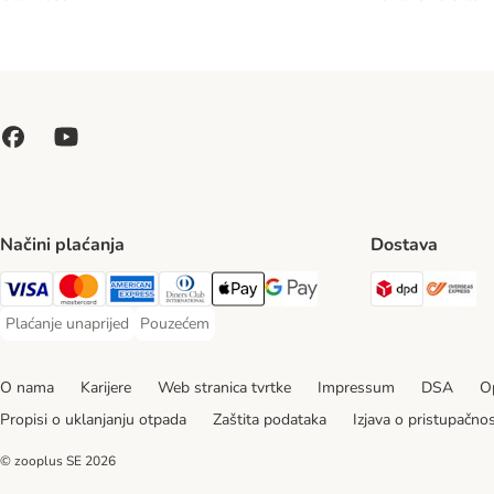
Načini plaćanja
Dostava
DPD Ship
Ov
Visa Payment Method
MasterCard Payment Method
American Express Payment Method
Diners Club Payment Method
Payment Method
Google pay Payment Method
Plaćanje unaprijed
Pouzećem
Plaćanje unaprijed Payment Method
Pouzećem Payment Method
O nama
Karijere
Web stranica tvrtke
Impressum
DSA
Op
Propisi o uklanjanju otpada
Zaštita podataka
Izjava o pristupačnos
© zooplus SE
2026