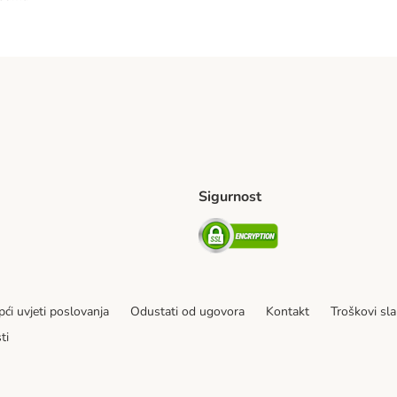
Sigurnost
ping Method
erseas Shipping Method
Security
ći uvjeti poslovanja
Odustati od ugovora
Kontakt
Troškovi sla
ti