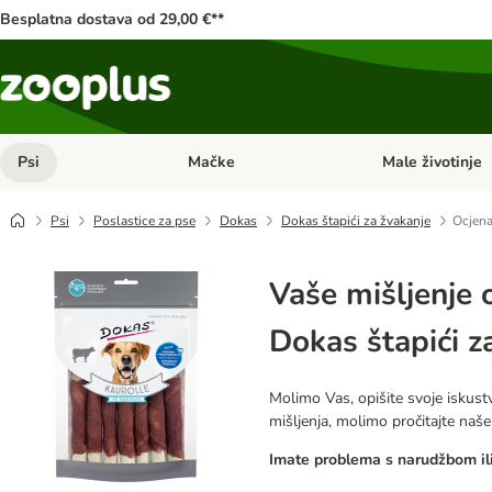
Besplatna dostava od 29,00 €**
Psi
Mačke
Male životinje
Pregled kategorija: Psi
Pregled kategorija
Psi
Poslastice za pse
Dokas
Dokas štapići za žvakanje
Ocjena
Vaše mišljenje 
Dokas štapići z
Molimo Vas, opišite svoje iskustv
mišljenja, molimo pročitajte naš
Imate problema s narudžbom ili