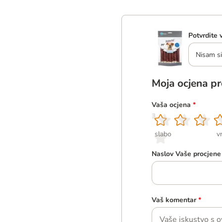
Potvrdite 
Nisam si
Moja ocjena p
Vaša ocjena
*
1
2
3
4
5
slabo
v
Naslov Vaše procjene
Vaš komentar
*