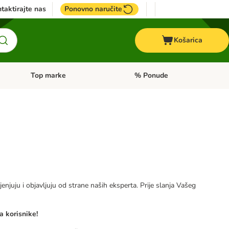
taktirajte nas
Ponovno naručite
Košarica
Top marke
% Ponude
Pregled kategorija: + VET hrana
Pregled kategorija: Top marke
jenjuju i objavljuju od strane naših eksperta. Prije slanja Vašeg
a korisnike!