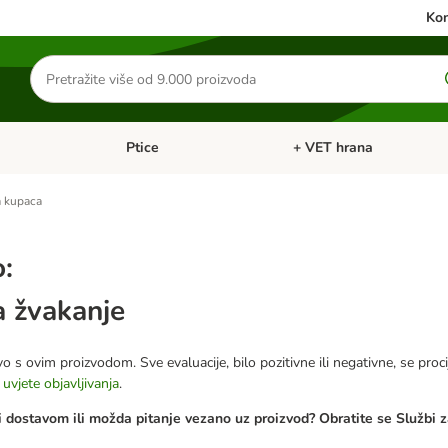
Kon
Traži
proizvode
Ptice
+ VET hrana
: Mačke
Pregled kategorija: Male životinje
Pregled kategorija: Ptice
 kupaca
o:
a žvakanje
o s ovim proizvodom. Sve evaluacije, bilo pozitivne ili negativne, se proci
e
uvjete objavljivanja
.
 dostavom ili možda pitanje vezano uz proizvod? Obratite se Službi z