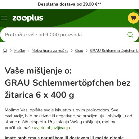
Besplatna dostava od 29,00 €**
Izbornik
Traži
proizvode
Mačke
Mokra hrana za mačke
Grau
GRAU Schlemmertöpfchen bez 
Vaše mišljenje o:
GRAU Schlemmertöpfchen bez
žitarica 6 x 400 g
Molimo Vas, opišite svoje iskustvo s ovim proizvodom. Sve
evaluacije, bilo pozitivne ili negativne, se procijenjuju i objavljuju od
strane naših eksperta. Prije slanja Vašeg mišljenja, molimo
pročitajte naše
uvjete objavljivanja
.
Imate problema s narudžbom ili dostavom ili možda pitanje