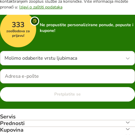
kontaktiranjem zooplus službe za korisničke. Više informacija možete
pronaći u:
Izjavi o zaštiti podataka
333
Ne propustite personalizirane ponude, popuste i
kupone!
zooBodova za
prijavu!
Molimo odaberite vrstu ljubimaca
Pretplatite se
Servis
Prednosti
Kupovina