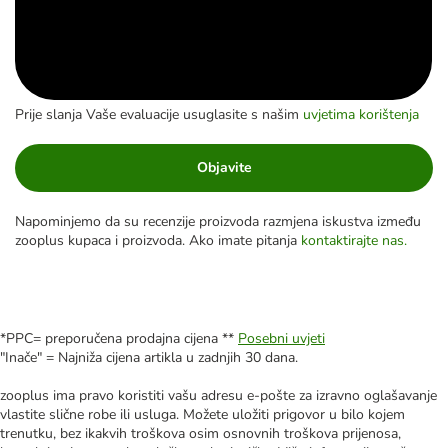
Prije slanja Vaše evaluacije usuglasite s našim
uvjetima korištenja
Objavite
Napominjemo da su recenzije proizvoda razmjena iskustva između
zooplus kupaca i proizvoda. Ako imate pitanja
kontaktirajte nas.
*PPC= preporučena prodajna cijena **
Posebni uvjeti
"Inače" = Najniža cijena artikla u zadnjih 30 dana.
zooplus ima pravo koristiti vašu adresu e-pošte za izravno oglašavanje
vlastite slične robe ili usluga. Možete uložiti prigovor u bilo kojem
trenutku, bez ikakvih troškova osim osnovnih troškova prijenosa,