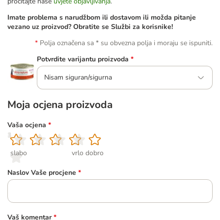
pročitajte naše
uvjete objavljivanja
.
Imate problema s narudžbom ili dostavom ili možda pitanje
vezano uz proizvod? Obratite se Službi za korisnike!
Polja označena sa * su obvezna polja i moraju se ispuniti.
Potvrdite varijantu proizvoda
*
Nisam siguran/sigurna
Moja ocjena proizvoda
Vaša ocjena
*
1
2
3
4
5
slabo
vrlo dobro
Naslov Vaše procjene
*
Vaš komentar
*