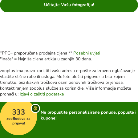
Učitajte Vašu fotografiju!
*PPC= preporučena prodajna cijena **
Posebni uvjeti
"Inače" = Najniža cijena artikla u zadnjih 30 dana.
zooplus ima pravo koristiti vašu adresu e-pošte za izravno oglašavanje
vlastite slične robe ili usluga. Možete uložiti prigovor u bilo kojem
trenutku, bez ikakvih troškova osim osnovnih troškova prijenosa,
kontaktiranjem zooplus službe za korisničke. Više informacija možete
pronaći u:
Izjavi o zaštiti podataka
333
Ne propustite personalizirane ponude, popuste i
kupone!
zooBodova za
prijavu!