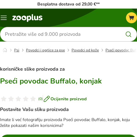
Besplatna dostava od 29,00 €**
Izbornik
Traži
proizvode
Psi
Povodci i ogrlice za pse
Povodci od kože
Pseći povodac Buff
korisničke slike proizvoda za
Pseći povodac Buffalo, konjak
Ocijenite proizvod
(
0
)
Postavite Vašu sliku proizvoda
Imate li već fotografiju proizvoda Pseći povodac Buffalo, konjak, koju
želite pokazati našim korisnicima?