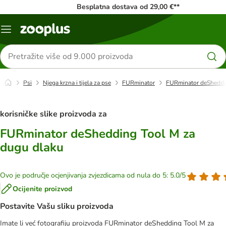
Besplatna dostava od 29,00 €**
Izbornik
Traži
proizvode
Psi
Njega krzna i tijela za pse
FURminator
FURminator deSheddi
korisničke slike proizvoda za
FURminator deShedding Tool M za
dugu dlaku
Ovo je područje ocjenjivanja zvjezdicama od nula do 5: 5.0/5
Ocijenite proizvod
Postavite Vašu sliku proizvoda
Imate li već fotografiju proizvoda FURminator deShedding Tool M za