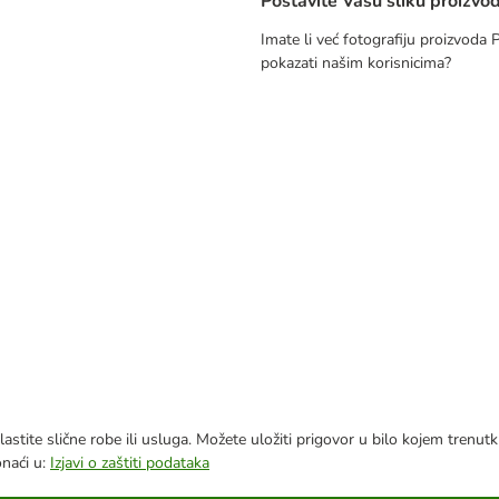
Postavite Vašu sliku proizvo
Imate li već fotografiju proizvoda
pokazati našim korisnicima?
astite slične robe ili usluga. Možete uložiti prigovor u bilo kojem trenu
onaći u:
Izjavi o zaštiti podataka