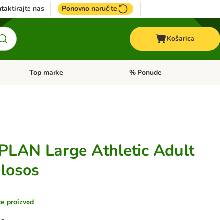
taktirajte nas
Ponovno naručite
Košarica
Top marke
% Ponude
Pregled kategorija: + VET hrana
Pregled kategorija: Top marke
LAN Large Athletic Adult
 losos
te proizvod