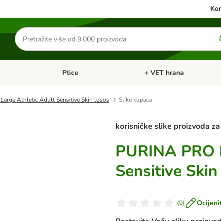
Kon
Traži
proizvode
Ptice
+ VET hrana
: Mačke
Pregled kategorija: Male životinje
Pregled kategorija: Ptice
ge Athletic Adult Sensitive Skin losos
Slike kupaca
korisničke slike proizvoda za
PURINA PRO P
Sensitive Skin
Ocijeni
(
0
)