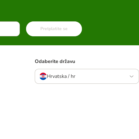
Pretplatite se
Odaberite državu
Hrvatska / hr