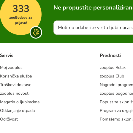
333
Ne propustite personalizira
zooBodova za
prijavu!
Molimo odaberite vrstu ljubimaca
Servis
Prednosti
Moj zooplus
zooplus Relax
Korisnička služba
zooplus Club
Troškovi dostave
Nagradni progra
zooplus novosti
zooplus pogodnos
Magazin o ljubimcima
Popust za skloniš
Otklanjanje otpada
Program za uzgaji
Održivost
Pomažemo skloni