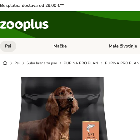
Besplatna dostava od 29,00 €**
Psi
Mačke
Male životinje
Pregled kategorija: Psi
Pregled kategorija
Psi
Suha hrana za pse
PURINA PRO PLAN
PURINA PRO PLAN Lar