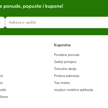
ne ponude, popuste i kupone!
Kupovina
Posebne ponude
Zadnji primjerci
m
Trenutne akcije
ti
Probna pakiranja
ta
Top marke
vače
zooplus mobilna aplikacija
štima