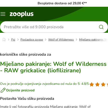
Besplatna dostava od 29,00 €**
Izbornik
Traži
proizvode
Psi
Poslastice za pse
Wolf of Wilderness
Miješano pakiranje: Wo
korisničke slike proizvoda za
Miješano pakiranje: Wolf of Wilderness
- RAW grickalice (liofilizirane)
Ovo je područje ocjenjivanja zvjezdicama od nula do 5: 4.8/5
Ocijenite proizvod
Postavite Vašu sliku proizvoda
Imate li već fotografiju proizvoda Miješano pakiranje: Wolf of