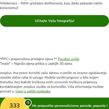
Wilderness - RAW grickalice (liofilizirane), koju želite pokazati našim
korisnicima?
Učitajte Vašu fotografiju!
*PPC= preporučena prodajna cijena **
Posebni uvjeti
"Inače" = Najniža cijena artikla u zadnjih 30 dana.
zooplus ima pravo koristiti vašu adresu e-pošte za izravno oglašavanje
vlastite slične robe ili usluga. Možete uložiti prigovor u bilo kojem
trenutku, bez ikakvih troškova osim osnovnih troškova prijenosa,
kontaktiranjem zooplus službe za korisničke. Više informacija možete
pronaći u:
Izjavi o zaštiti podataka
333
Ne propustite personalizirane ponude, popuste i