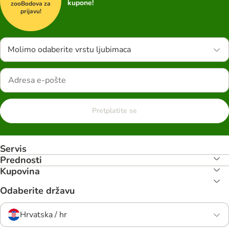
kupone!
zooBodova za
prijavu!
Molimo odaberite vrstu ljubimaca
Pretplatite se
Servis
Prednosti
Kupovina
Odaberite državu
Hrvatska / hr