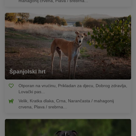
mahagonij crvena, Plava / srebrna...
Španjolski hrt
Otporan na vrućinu, Prikladan za djecu, Dobrog zdravlja,
Lovački pas...
Velik, Kratka dlaka, Crna, Narančasta / mahagonij
crvena, Plava / srebrna...