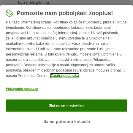
kao obiteljski pas...
Srednje velik, Duga dlaka, Crna, Narančasta / mahagonij
Pomozite nam poboljšati zooplus!
crvena, Plava / srebrna...
Na našoj internetskoj stranici koristimo kolačiće (“Cookies”), piksele i druge
tehnologije. Koristimo samo neophodne kolačiće kako biste mogli
pregledavati i kupovati na našoj internetskoj stranici. Uz vaš pristanak,
željeli bismo aktivirati kolačiće u svrhu izvedbe te u funkcionalne i
marketinške svrhe kako bismo poboljšali vaše iskustvo na našoj
internetskoj stranici i prikazali vam relevantne proizvode i usluge te
personalizirali reklame. U bilo kojem trenutku možete izvršiti promjene u
našem centru za podešavanje postavki o privatnosti („Prilagodba
postavki“). Dodatne informacije o osobi odgovornoj za obradu vaših
podataka, obrađenim osobnim podacima i svrsi obrade mogu se pronaći u
našem Preference Centru.
Zaštita podataka
Toy pudla
Prilagodite postavke
Nije sklon debljanju, Nije sklon grizenju, Nije sklon
Slažem se i nastavljam
lajanju, Nije sklon bijegu...
Duga dlaka, Crna, Smeđa / čokoladno smeđa, Bijela,
Žuto smeđa
Samo potrebni kolačići