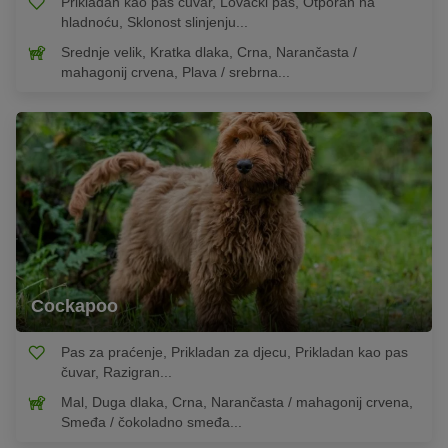
Prikladan kao pas čuvar, Lovački pas, Otporan na
hladnoću, Sklonost slinjenju...
Srednje velik, Kratka dlaka, Crna, Narančasta /
mahagonij crvena, Plava / srebrna...
Cockapoo
Pas za praćenje, Prikladan za djecu, Prikladan kao pas
čuvar, Razigran...
Mal, Duga dlaka, Crna, Narančasta / mahagonij crvena,
Smeđa / čokoladno smeđa...