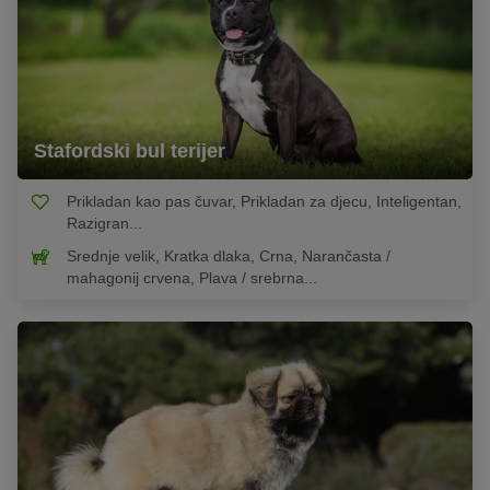
Stafordski bul terijer
Prikladan kao pas čuvar, Prikladan za djecu, Inteligentan,
Razigran...
Srednje velik, Kratka dlaka, Crna, Narančasta /
mahagonij crvena, Plava / srebrna...