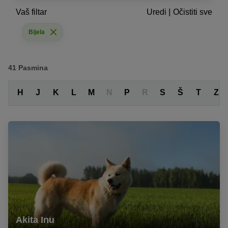
Vaš filtar
Uredi
|
Očistiti sve
Bijela
41
Pasmina
F
H
J
K
L
M
N
P
R
S
Š
T
Z
Akita Inu