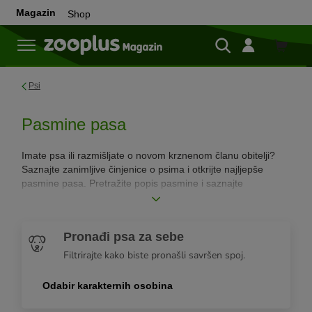
Magazin
Shop
Shop
Psi
Pasmine pasa
Imate psa ili razmišljate o novom krznenom članu obitelji?
Saznajte zanimljive činjenice o psima i otkrijte najljepše
pasmine pasa. Pretražite popis pasmine i saznajte
karakteristike, zdravstvene predispozicije, potrebnu razinu
aktivnosti i još puno toga o svakoj vrsti pasa.
Pronađi psa za sebe
Filtrirajte kako biste pronašli savršen spoj.
Odabir karakternih osobina