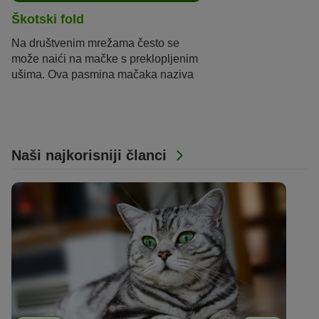
Škotski fold
Na društvenim mrežama često se
može naići na mačke s preklopljenim
ušima. Ova pasmina mačaka naziva
se Scottish Fold ili na hrvatskom
škotski fold. Savijene su uši nastale
genetskim poremećajem koji je
popraćena teškim oštećenjima
hrskavice i kostiju u cijelom tijelu. U
Naši najkorisniji članci
nekim zemljama je stoga uzgoj
zabranjen i smatra se mučenjem.