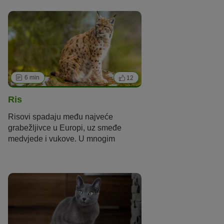
ne
oduševljavaju obožavatelje
samo
svojim prekrasnim krznom, svojom
izvanrednom bojom i svijetloplavim
očima.
Pročitajte po čemu su
ragdoll
mačke posebne u nastavku.
6 min
12
Ris
Risovi spadaju među najveće
grabežljivce u Europi, uz smeđe
medvjede i vukove. U mnogim
srednjoeuropskim regijama ove su
životinje privremeno izumrle. Kroz
projekte ponovnog naseljavanja,
sada će se tamo ponovno udomaćiti.