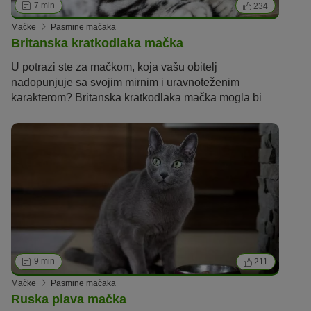
7 min
234
Mačke
Pasmine mačaka
Britanska kratkodlaka mačka
U potrazi ste za mačkom, koja vašu obitelj
nadopunjuje sa svojim mirnim i uravnoteženim
karakterom? Britanska kratkodlaka mačka mogla bi
onda biti idealan izbor za vas. U nastavku saznajte
više o ovoj pasmini.
9 min
211
Mačke
Pasmine mačaka
Ruska plava mačka