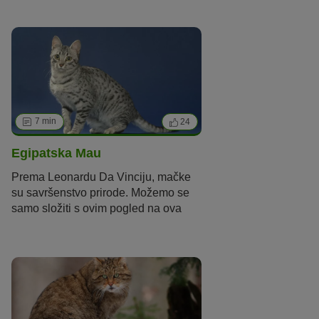
bi onda biti idealan izbor za vas. U
nastavku saznajte više o ovoj
pasmini.
7 min
24
Egipatska Mau
Prema Leonardu Da Vinciju,
mačke
su savršenstvo prirode
.
Možemo se
samo složiti s ovim
pogled
na ova
ljupka stvorenja
.
No, ipak, čini se da
se da
se ove riječi
posebno
odnos
e
na pasminu mačaka
egipatska
mau
.
Ova zapanjujuće
lijepa i tajanstvena kratkodlaka
mačka zanosnih zelenih
očiju
podrijetlom
je iz Egipta
.