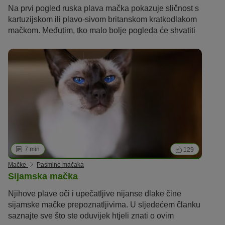
Na prvi pogled ruska plava mačka pokazuje sličnost s
kartuzijskom ili plavo-sivom britanskom kratkodlakom
mačkom. Međutim, tko malo bolje pogleda će shvatiti
kako je ruska plava mačka posve jedinstvena rasa
mačke!
7 min
129
Mačke
Pasmine mačaka
Sijamska mačka
Njihove plave oči i upečatljive nijanse dlake čine
sijamske mačke prepoznatljivima.
U sljedećem članku
saznajte sve što ste oduvijek htjeli znati o
ovim