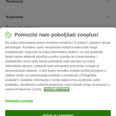
Prednosti
Kupovina
Odaberite državu
Pomozite nam poboljšati zooplus!
Hrvatska / HR
Na našoj internetskoj stranici koristimo kolačiće (“Cookies”), piksele i druge
tehnologije. Koristimo samo neophodne kolačiće kako biste mogli
Follow zooplus
pregledavati i kupovati na našoj internetskoj stranici. Uz vaš pristanak,
željeli bismo aktivirati kolačiće u svrhu izvedbe te u funkcionalne i
marketinške svrhe kako bismo poboljšali vaše iskustvo na našoj
internetskoj stranici i prikazali vam relevantne proizvode i usluge te
personalizirali reklame. U bilo kojem trenutku možete izvršiti promjene u
našem centru za podešavanje postavki o privatnosti („Prilagodba
postavki“). Dodatne informacije o osobi odgovornoj za obradu vaših
podataka, obrađenim osobnim podacima i svrsi obrade mogu se pronaći u
našem Preference Centru.
Zaštita podataka
O nama
Karijere
Web stranica tvrtke
Impressum
Opći uvjeti
Prilagodite postavke
poslovanja
Obrazac o odustajanju
Kontakt
Troškovi slanja i vrijeme
dostave
Načini plaćanja
Propisi o uklanjanju otpada
Zaštita
Slažem se i nastavljam