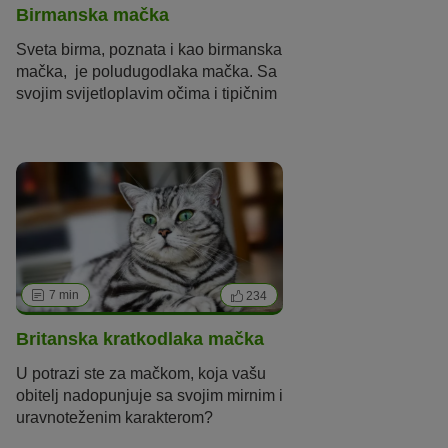
Birmanska mačka
bijela
ljubičasta
Sveta birma, poznata i kao birmanska
smeđa / boja čokolade / siva
mačka,
je
poludugodlaka
mačka. Sa
svojim svijetloplavim očima i tipičnim
uzorak
tabby
kornjačevina / trobojna / calico
point
uzorkom na dlaci podsjeća na
sijamsku mačku. Dlaka
birmanske
dvobojna / tuxedo / van
colorpoint
mačke je pahuljastija, a posebnost
ove prekrasne pasmine mačaka su
bijele šape.
7 min
234
Britanska kratkodlaka mačka
U potrazi ste za mačkom, koja vašu
obitelj nadopunjuje sa svojim mirnim i
uravnoteženim karakterom?
Britanska kratkodlaka mačka mogla