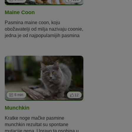
Maine Coon
Pasmina
maine
coon
, koju
obožavatelji od milja nazivaju
coonie
,
jedna je od najpopularnijih pasmina
mačaka u Europi. Tipično za ovu
pasminu su velike, šiljaste uši, gusta,
poluduga dlaka i, prije svega,
impresivna veličina. Mačka ove
pasmine može biti duga čak 120
centimetara.
6 min
12
Munchkin
Kratke noge mačke pasmine
munchkin
rezultat su spontane
mutacije gena. Upravo ta osobina u