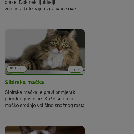
dlake
. Dok neki ljubitelji
životinja
kritiziraju uzgajivače ove
pasmine
iz Kanade i
uzgoj
smatraju
mučenjem životinja
, drugi se dive
neobičnim
ljubimicama
.
A
ko
pripadnica
ovoj pasmini
nema brkove, u
većini
zemalja EU njezin uzgoj
će se
klasificirati kao mučenj
e
.
U nastavku
se bolje upoznajte s ovom
mističnom
pasminom
.
8 min
17
Sibirska mačka
Sibirska mačka je
pravi primjerak
prirodne pasmine. Kaže se da su
mačke srednje veličine snažnog rasta
nastale u svojoj rodnoj Rusiji bez
ikakvog ljudskog utjecaja.
Ciljano se
u
zgajaju tek od 1980-ih. Ljubitelji su
najviše
oduševljeni
izgledom