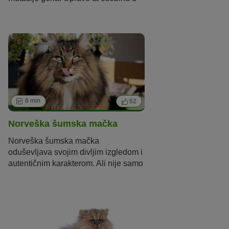
kombinaciji s njenim
miroljubivim
karakterom čini ovu pasminu
posebnom u očima njezinih
uzgajivača i ljubitelja. Međutim,
aktivisti za prava životinja uzgoj ove
pasmine smatraju mučenjem.
8 min
62
Norveška šumska mačka
Norveška šumska mačka
oduševljava svojim divljim izgledom i
autentičnim karakterom. Ali nije samo
izgled ove mačke izvoran. Pročitajte
sve o pasmini u nastavku.