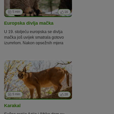
5 min
16
Europska divlja mačka
U 19. stoljeću europska se divlja
mačka još uvijek smatrala gotovo
izumrlom. Nakon opsežnih mjera
zaštite, populacija se danas
oporavila. Samozatajne mačke su
divlje životinje koje nisu prikladne za
držanje kao kućni ljubimci.
5 min
28
Karakal