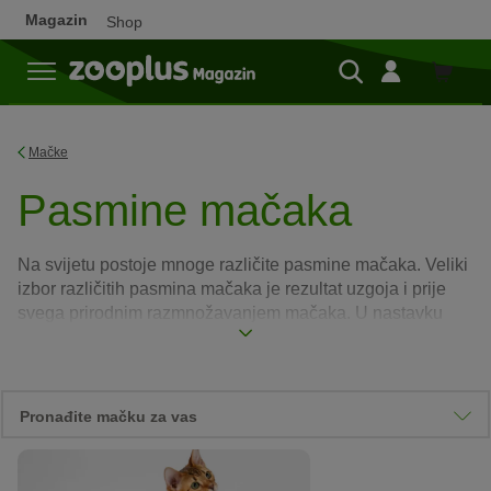
Magazin
Shop
Shop
Mačke
Pasmine mačaka
Na svijetu postoje mnoge različite pasmine mačaka. Veliki
izbor različitih pasmina mačaka je rezultat uzgoja i prije
svega prirodnim razmnožavanjem mačaka. U nastavku
potražite različite vrste mačaka i saznajte sve o njima.
Pročitajte više
Pronađite mačku za vas
Važne karakteristike