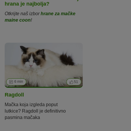
hrana je najbolja?
Otkrijte naš izbor
hrane za mačke
maine coon
!
6 min
51
Ragdoll
Mačka koja izgleda
poput
lutkice
?
Ragdoll
je definitivno
pasmina mačaka
za
ljubitelje
sijamskih
i
sličnih
mačaka
.
No n
ježni divovi