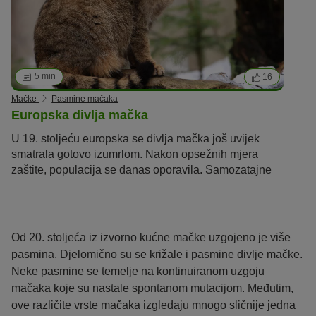
5 min
16
Mačke
Pasmine mačaka
Europska divlja mačka
U 19. stoljeću europska se divlja mačka još uvijek
smatrala gotovo izumrlom. Nakon opsežnih mjera
zaštite, populacija se danas oporavila. Samozatajne
mačke su divlje životinje koje nisu prikladne za
držanje kao kućni ljubimci.
Od 20. stoljeća iz izvorno kućne mačke uzgojeno je više
pasmina. Djelomično su se križale i pasmine divlje mačke.
Neke pasmine se temelje na kontinuiranom uzgoju
mačaka koje su nastale spontanom mutacijom. Međutim,
ove različite vrste mačaka izgledaju mnogo sličnije jedna