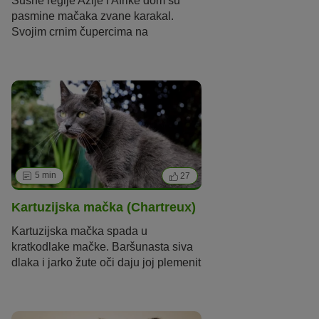
Sušne regije Azije i Afrike dom su
pasmine mačaka zvane
k
arakal
.
Svojim crnim
čupercima na
ušima
podsjeća
ju
na ris
a pa
im
je
stoga i nadimak
"pustinjski ris".
Neki ljudi drže
mačku
pasmine
karakal
kao egzotičn
u
ljubimicu
.
No pripadnice
pasmini
karakal
su divlje životinje i
n
ije im mjesto u kući ili stanu.
5 min
27
Kartuzijska mačka (Chartreux)
Kartuzijska
mačka spada u
kratkodlake mačke. Baršunasta siva
dlaka i jarko žute oči daju joj plemenit
izgled. Ljubitelji ove pasmine mačaka
cijene njihov miran, prijateljski
nastrojen karakter i inteligenciju.