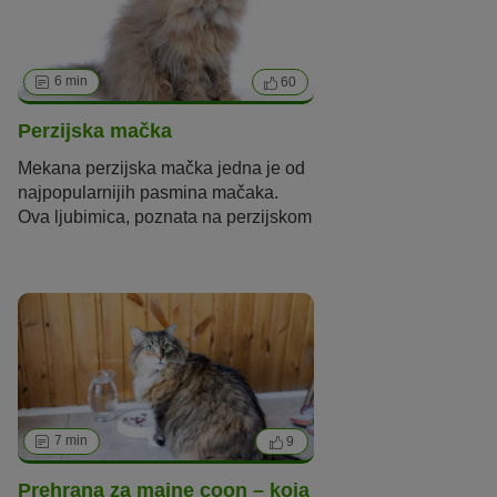
6 min
60
Perzijska mačka
Mekana perzijska mačka jedna je od
najpopularnijih pasmina mačaka.
Ova ljubimica, poznata na perzijskom
kao „
Gorbe-ye
irāni
“ (na engleskom
„iranska mačka“) jedna
je
od
najstarijih pasmina mačaka. Ipak,
perzijska mačka kakvu danas
poznajemo uopće ne
potječe
s
Bliskog istoka
!
7 min
9
Prehrana za maine coon – koja