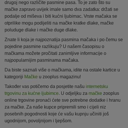
drugoj nego različite pasmine pasa. To je zato što su
mačke zapravo uvijek imale samo dva zadatka: držati se
podalje od miševa i biti kućni ljubimac. Vrste mačaka se
otprilike mogu podijeliti na mačke kratke dlake, mačke
poluduge dlake i mačke duge dlake.
Znate li koja je najpoznatija pasmina mačaka i po čemu se
pojedine pasmine razlikuju? U našem časopisu o
mačkama možete pročitati zanimljive informacije o
najpopularnijim pasminama mačaka.
Da biste saznali više o mačkama, idite na ostale kartice u
kategoriji
Mačke
u zooplus magazinu!
Također vas potičemo da posjetite našu
internetsku
trgovinu za kućne ljubimce
. U odjeljku za
mačke
zooplus
online trgovine pronaći ćete sve potrebne dodatke i hranu
za mačke. Za naše kupce pripremili smo i cijeli niz
posebnih pogodnosti koje će vašu kupnju učiniti još
ugodnijom, povoljnijom i ljepšom.