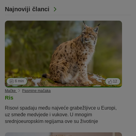
egzotičnim ljepoticama
.
Najnoviji članci
6 min
12
Mačke
Pasmine mačaka
Ris
Risovi spadaju među najveće grabežljivce u Europi,
uz smeđe medvjede i vukove. U mnogim
srednjoeuropskim regijama ove su životinje
privremeno izumrle. Kroz projekte ponovnog
naseljavanja, sada će se tamo ponovno udomaćiti.