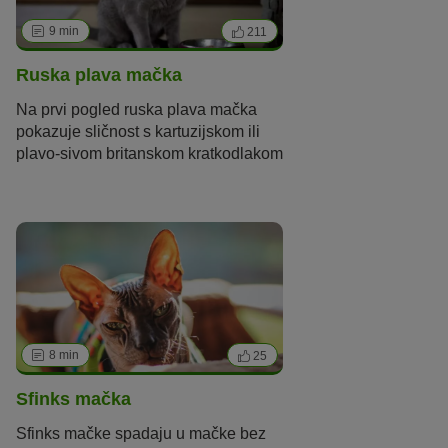
9 min
211
Ruska plava mačka
Na prvi pogled ruska plava mačka
pokazuje sličnost s kartuzijskom ili
plavo-sivom britanskom kratkodlakom
mačkom. Međutim, tko malo bolje
pogleda će shvatiti kako je ruska
plava mačka posve jedinstvena rasa
mačke!
8 min
25
Sfinks mačka
Sfinks
mačke
spadaju u mačke bez