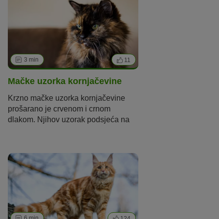
3 min
11
Mačke uzorka kornjačevine
Krzno
mačke
uzorka
kornjačevine
prošarano je crvenom i crnom
dlakom
. Njihov
uzorak
podsjeća na
uzorak na leđima kornjače. Gotovo
sve
mačke boje kornjačevine
su
ženke.
U nastavku vam donosimo
objašnjenje zašto je to tako.
6 min
124