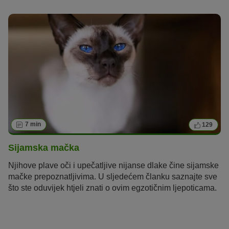
7 min
129
Sijamska mačka
Njihove plave oči i upečatljive nijanse dlake čine sijamske
mačke prepoznatljivima.
U sljedećem članku saznajte sve
što ste oduvijek htjeli znati o
ovim egzotičnim ljepoticama
.