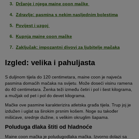
Držanje i njega maine coon mačke
Zdravlje: pasmina s nekim nasljednim bolestima
Povijest i uzgoj
Kupnja maine coon mačke
Zaključak: impozantni divovi za ljubitelje mačaka
Izgled: velika i pahuljasta
S duljinom tijela do 120 centimetara, maine coon je najveća
pasmina domaćih mačaka na svijetu. Može doseći visinu ramena
do 40 centimetara. Ženka teži između četiri i pol i šest kilograma,
a mužjak od pet i pol do devet kilograma.
Mačke ove pasmine karakterizira atletska građa tijela. Trup joj je
izdužen i uglat sa širokim prsnim košem. Noge su također
mišićave, srednje dužine, s velikim okruglim šapama.
Poluduga dlaka štiti od hladnoće
Maine coon mačka je poludugodlaka mačka. Izvorno dolazi sa