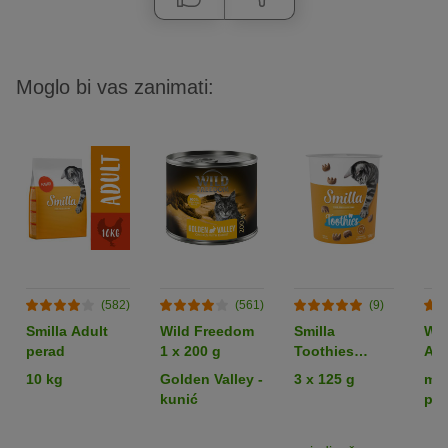
Moglo bi vas zanimati:
(582)
(561)
(9)
Smilla Adult
Wild Freedom
Smilla
Wil
perad
1 x 200 g
Toothies
Adu
grickalice za
6 x
10 kg
Golden Valley -
3 x 125 g
mij
njegu zubi
kunić
pak