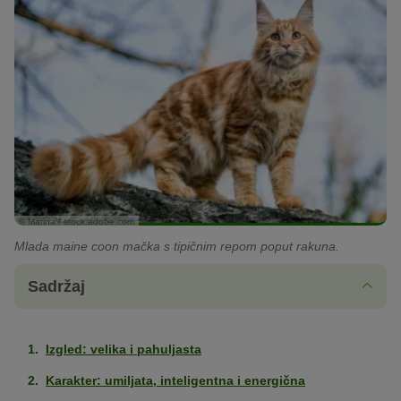
© Marina / stock.adobe.com
Mlada maine coon mačka s tipičnim repom poput rakuna.
Sadržaj
Izgled: velika i pahuljasta
Karakter: umiljata, inteligentna i energična