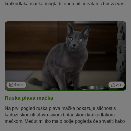
kratkodlaka mačka mogla bi onda biti idealan izbor za vas.
U nastavku saznajte više o ovoj pasmini.
9 min
211
Ruska plava mačka
Na prvi pogled ruska plava mačka pokazuje sličnost s
kartuzijskom ili plavo-sivom britanskom kratkodlakom
mačkom. Međutim, tko malo bolje pogleda će shvatiti kako
je ruska plava mačka posve jedinstvena rasa mačke!