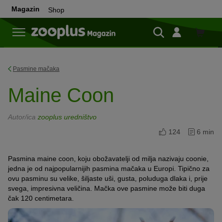
Magazin
Shop
Shop
Pasmine mačaka
Maine Coon
Autor/ica
zooplus uredništvo
124
6 min
Pasmina
maine
coon
, koju obožavatelji od milja nazivaju
coonie
,
jedna je od najpopularnijih pasmina mačaka u Europi. Tipično za
ovu pasminu su velike, šiljaste uši, gusta, poluduga dlaka i, prije
svega, impresivna veličina. Mačka ove pasmine može biti duga
čak 120 centimetara.