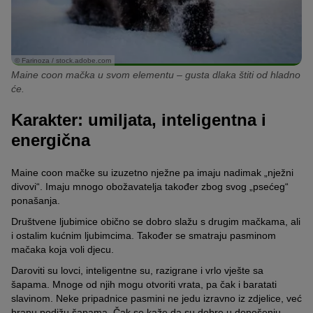
© Farinoza / stock.adobe.com
Maine coon mačka u svom elementu – gusta dlaka štiti od hladno
će.
Karakter: umiljata, inteligentna i
energična
Maine coon mačke su izuzetno nježne pa imaju nadimak „nježni
divovi“. Imaju mnogo obožavatelja također zbog svog „psećeg“
ponašanja.
Društvene ljubimice obično se dobro slažu s drugim mačkama, ali
i ostalim kućnim ljubimcima. Također se smatraju pasminom
mačaka koja voli djecu.
Daroviti su lovci, inteligentne su, razigrane i vrlo vješte sa
šapama. Mnoge od njih mogu otvoriti vrata, pa čak i baratati
slavinom. Neke pripadnice pasmini ne jedu izravno iz zdjelice, već
hranu podižu šapama. Čak se kaže da su dobre u donošenju