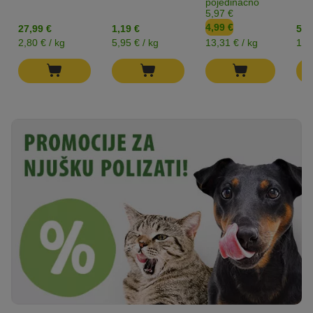
pojedinačno
5,97 €
4,99 €
27,99 €
1,19 €
5,4
2,80 € / kg
5,95 € / kg
13,31 € / kg
10,