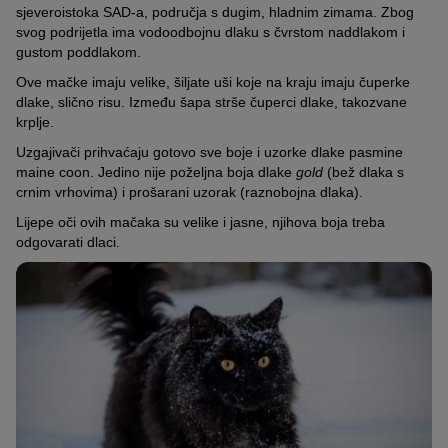
sjeveroistoka SAD-a, područja s dugim, hladnim zimama. Zbog
svog podrijetla ima vodoodbojnu dlaku s čvrstom naddlakom i
gustom poddlakom.
Ove mačke imaju velike, šiljate uši koje na kraju imaju čuperke
dlake, slično risu. Između šapa strše čuperci dlake, takozvane
krplje.
Uzgajivači prihvaćaju gotovo sve boje i uzorke dlake pasmine
maine coon. Jedino nije poželjna boja dlake
gold
(bež dlaka s
crnim vrhovima) i prošarani uzorak (raznobojna dlaka).
Lijepe oči ovih mačaka su velike i jasne, njihova boja treba
odgovarati dlaci.