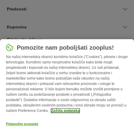
Prednosti
Kupovina
Odaberite državu
Pomozite nam poboljšati zooplus!
Hrvatska / HR
Na našoj internetskoj stranici koristimo kolačiće (“Cookies”), piksele i druge
tehnologije. Koristimo samo neophodne kolačiće kako biste mogli
Follow zooplus
pregledavati i kupovati na našoj internetskoj stranici. Uz vaš pristanak,
željeli bismo aktivirati kolačiće u svrhu izvedbe te u funkcionalne i
marketinške svrhe kako bismo poboljšali vaše iskustvo na našoj
internetskoj stranici i prikazali vam relevantne proizvode i usluge te
personalizirali reklame. U bilo kojem trenutku možete izvršiti promjene u
našem centru za podešavanje postavki o privatnosti („Prilagodba
postavki“). Dodatne informacije o osobi odgovornoj za obradu vaših
podataka, obrađenim osobnim podacima i svrsi obrade mogu se pronaći u
našem Preference Centru.
Zaštita podataka
O nama
Karijere
Web stranica tvrtke
Impressum
Opći uvjeti
Prilagodite postavke
poslovanja
Obrazac o odustajanju
Kontakt
Troškovi slanja i vrijeme