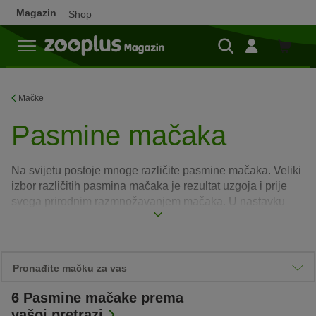
Magazin
Shop
Shop
Mačke
Pasmine mačaka
Na svijetu postoje mnoge različite pasmine mačaka. Veliki
izbor različitih pasmina mačaka je rezultat uzgoja i prije
svega prirodnim razmnožavanjem mačaka. U nastavku
potražite različite vrste mačaka i saznajte sve o njima.
Pročitajte više
Pronađite mačku za vas
6
Pasmine mačake prema
Važne karakteristike
vašoj pretrazi