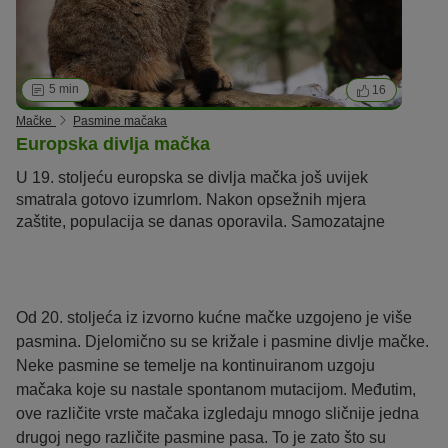
5 min
16
Mačke
Pasmine mačaka
Europska divlja mačka
U 19. stoljeću europska se divlja mačka još uvijek
smatrala gotovo izumrlom. Nakon opsežnih mjera
zaštite, populacija se danas oporavila. Samozatajne
mačke su divlje životinje koje nisu prikladne za
držanje kao kućni ljubimci.
Od 20. stoljeća iz izvorno kućne mačke uzgojeno je više
pasmina. Djelomično su se križale i pasmine divlje mačke.
Neke pasmine se temelje na kontinuiranom uzgoju
mačaka koje su nastale spontanom mutacijom. Međutim,
ove različite vrste mačaka izgledaju mnogo sličnije jedna
drugoj nego različite pasmine pasa. To je zato što su