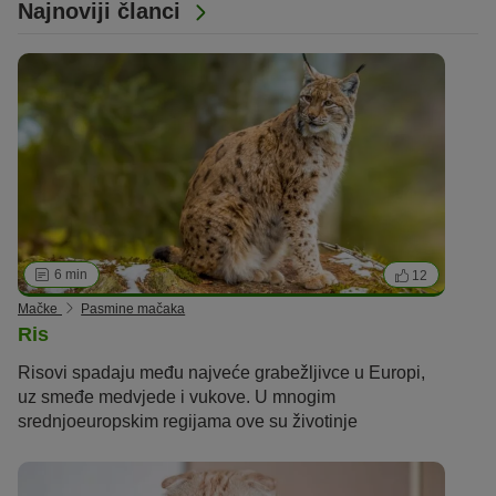
Najnoviji članci
6 min
12
Mačke
Pasmine mačaka
Ris
Risovi spadaju među najveće grabežljivce u Europi,
uz smeđe medvjede i vukove. U mnogim
srednjoeuropskim regijama ove su životinje
privremeno izumrle. Kroz projekte ponovnog
naseljavanja, sada će se tamo ponovno udomaćiti.