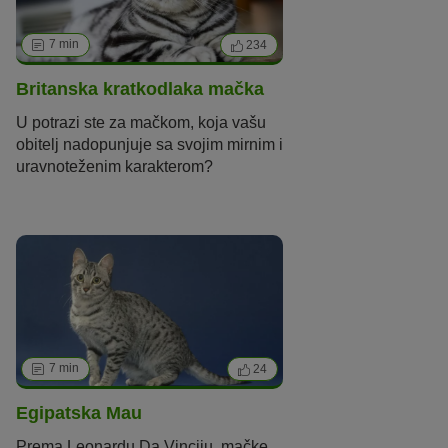
bijela
ljubičasta
7 min
234
smeđa / boja čokolade / siva
Britanska kratkodlaka mačka
uzorak
tabby
kornjačevina / trobojna / calico
U potrazi ste za mačkom, koja vašu
dvobojna / tuxedo / van
colorpoint
obitelj nadopunjuje sa svojim mirnim i
uravnoteženim karakterom?
Britanska kratkodlaka mačka mogla
bi onda biti idealan izbor za vas. U
nastavku saznajte više o ovoj
pasmini.
7 min
24
Egipatska Mau
Prema Leonardu Da Vinciju,
mačke