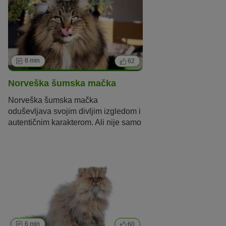
impresivna veličina. Mačka ove
pasmine može biti duga čak 120
centimetara.
8 min
62
Norveška šumska mačka
Norveška šumska mačka
oduševljava svojim divljim izgledom i
autentičnim karakterom. Ali nije samo
izgled ove mačke izvoran. Pročitajte
sve o pasmini u nastavku.
6 min
60