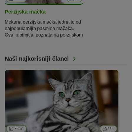
Perzijska mačka
Mekana perzijska mačka jedna je od
najpopularnijih pasmina mačaka.
Ova ljubimica, poznata na perzijskom
kao „
Gorbe-ye
irāni
“ (na engleskom
„iranska mačka“) jedna
je
od
najstarijih pasmina mačaka. Ipak,
Naši najkorisniji članci
perzijska mačka kakvu danas
poznajemo uopće ne
potječe
s
Bliskog istoka
!
7 min
234