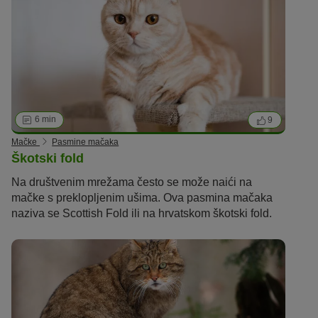
6 min
9
Mačke
Pasmine mačaka
Škotski fold
Na društvenim mrežama često se može naići na
mačke s preklopljenim ušima. Ova pasmina mačaka
naziva se Scottish Fold ili na hrvatskom škotski fold.
Savijene su uši nastale genetskim poremećajem koji
je popraćena teškim oštećenjima hrskavice i kostiju u
cijelom tijelu. U nekim zemljama je stoga uzgoj
zabranjen i smatra se mučenjem.