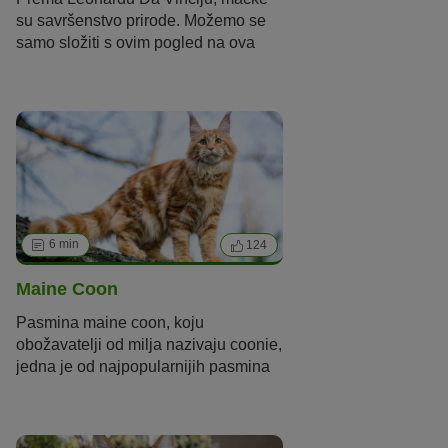
su savršenstvo prirode
.
Možemo se
samo složiti s ovim
pogled
na ova
ljupka stvorenja
.
No, ipak, čini se da
se da
se ove riječi
posebno
odnos
e
na pasminu mačaka
egipatska
mau
.
Ova zapanjujuće
lijepa i tajanstvena kratkodlaka
mačka zanosnih zelenih
očiju
podrijetlom
je iz Egipta
.
6 min
124
Maine Coon
Pasmina
maine
coon
, koju
obožavatelji od milja nazivaju
coonie
,
jedna je od najpopularnijih pasmina
mačaka u Europi. Tipično za ovu
pasminu su velike, šiljaste uši, gusta,
poluduga dlaka i, prije svega,