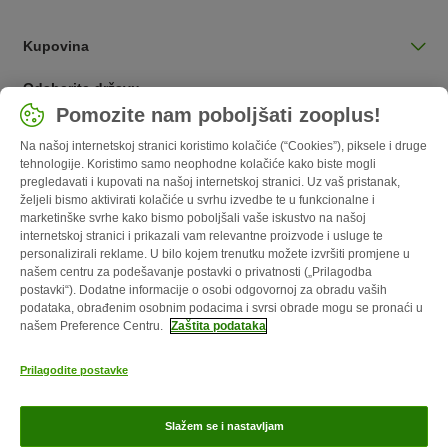
Kupovina
Odaberite državu
Pomozite nam poboljšati zooplus!
Hrvatska / HR
Na našoj internetskoj stranici koristimo kolačiće (“Cookies”), piksele i druge
tehnologije. Koristimo samo neophodne kolačiće kako biste mogli
Follow zooplus
pregledavati i kupovati na našoj internetskoj stranici. Uz vaš pristanak,
željeli bismo aktivirati kolačiće u svrhu izvedbe te u funkcionalne i
marketinške svrhe kako bismo poboljšali vaše iskustvo na našoj
internetskoj stranici i prikazali vam relevantne proizvode i usluge te
personalizirali reklame. U bilo kojem trenutku možete izvršiti promjene u
našem centru za podešavanje postavki o privatnosti („Prilagodba
postavki“). Dodatne informacije o osobi odgovornoj za obradu vaših
podataka, obrađenim osobnim podacima i svrsi obrade mogu se pronaći u
našem Preference Centru.
Zaštita podataka
O nama
Karijere
Web stranica tvrtke
Impressum
Opći uvjeti
Prilagodite postavke
poslovanja
Obrazac o odustajanju
Kontakt
Troškovi slanja i vrijeme
dostave
Načini plaćanja
Propisi o uklanjanju otpada
Zaštita
Slažem se i nastavljam
podataka