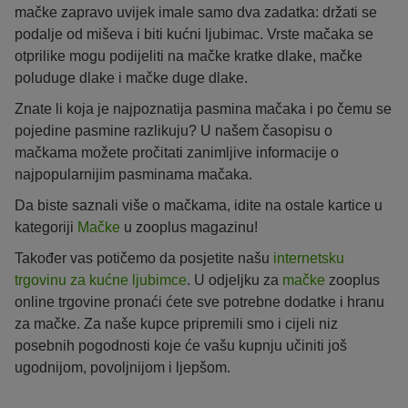
mačke zapravo uvijek imale samo dva zadatka: držati se
podalje od miševa i biti kućni ljubimac. Vrste mačaka se
otprilike mogu podijeliti na mačke kratke dlake, mačke
poluduge dlake i mačke duge dlake.
Znate li koja je najpoznatija pasmina mačaka i po čemu se
pojedine pasmine razlikuju? U našem časopisu o
mačkama možete pročitati zanimljive informacije o
najpopularnijim pasminama mačaka.
Da biste saznali više o mačkama, idite na ostale kartice u
kategoriji
Mačke
u zooplus magazinu!
Također vas potičemo da posjetite našu
internetsku
trgovinu za kućne ljubimce
. U odjeljku za
mačke
zooplus
online trgovine pronaći ćete sve potrebne dodatke i hranu
za mačke. Za naše kupce pripremili smo i cijeli niz
posebnih pogodnosti koje će vašu kupnju učiniti još
ugodnijom, povoljnijom i ljepšom.