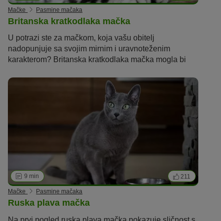
Mačke
Pasmine mačaka
Britanska kratkodlaka mačka
U potrazi ste za mačkom, koja vašu obitelj
nadopunjuje sa svojim mirnim i uravnoteženim
karakterom? Britanska kratkodlaka mačka mogla bi
onda biti idealan izbor za vas. U nastavku saznajte
više o ovoj pasmini.
9 min
211
Mačke
Pasmine mačaka
Ruska plava mačka
Na prvi pogled ruska plava mačka pokazuje sličnost s