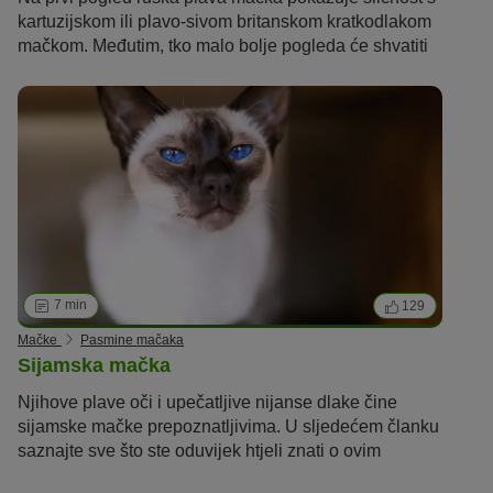
kartuzijskom ili plavo-sivom britanskom kratkodlakom
mačkom. Međutim, tko malo bolje pogleda će shvatiti
kako je ruska plava mačka posve jedinstvena rasa
mačke!
7 min
129
Mačke
Pasmine mačaka
Sijamska mačka
Njihove plave oči i upečatljive nijanse dlake čine
sijamske mačke prepoznatljivima.
U sljedećem članku
saznajte sve što ste oduvijek htjeli znati o
ovim
egzotičnim ljepoticama
.