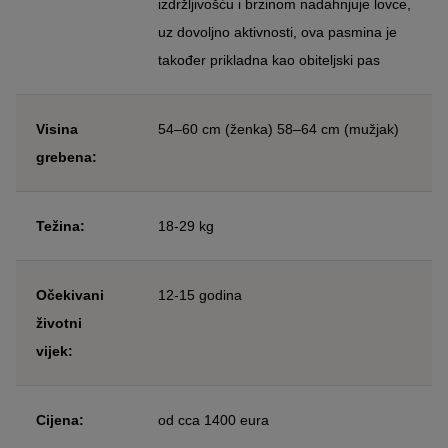
izdržljivošću i brzinom nadahnjuje lovce,
uz dovoljno aktivnosti, ova pasmina je
također prikladna kao obiteljski pas
Visina
54–60 cm (ženka) 58–64 cm (mužjak)
grebena:
Težina:
18-29 kg
Očekivani
12-15 godina
životni
vijek:
Cijena:
od cca 1400 eura