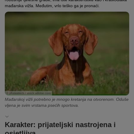
mađarska vižla. Međutim, vrlo teško ga je pronaći.
© pfotastisch / stock.adobe.com
Mađarskoj vižli potrebno je mnogo kretanja na otvorenom. Oduše
vljena je svim vrstama psećih sportova.
Karakter: prijateljski nastrojena i
osjetljiva