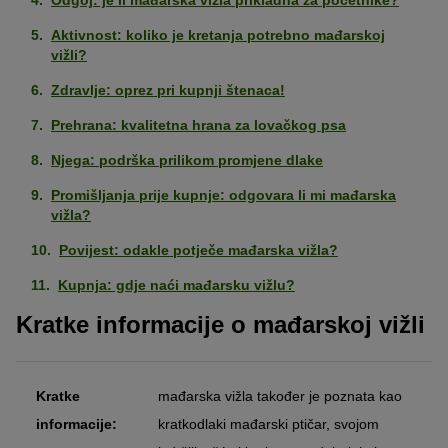
Aktivnost: koliko je kretanja potrebno mađarskoj
vižli?
Zdravlje: oprez pri kupnji štenaca!
Prehrana: kvalitetna hrana za lovačkog psa
Njega: podrška prilikom promjene dlake
Promišljanja prije kupnje: odgovara li mi mađarska
vižla?
Povijest: odakle potječe mađarska vižla?
Kupnja: gdje naći mađarsku vižlu?
Kratke informacije o mađarskoj vižli
Kratke
mađarska vižla također je poznata kao
informacije:
kratkodlaki mađarski ptičar, svojom