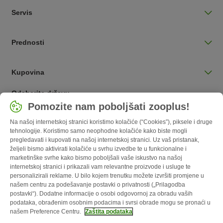
Servis
Prednosti
Kupovina
Odaberite državu
Pomozite nam poboljšati zooplus!
Hrvatska / HR
Na našoj internetskoj stranici koristimo kolačiće (“Cookies”), piksele i druge
tehnologije. Koristimo samo neophodne kolačiće kako biste mogli
Follow zooplus
pregledavati i kupovati na našoj internetskoj stranici. Uz vaš pristanak,
željeli bismo aktivirati kolačiće u svrhu izvedbe te u funkcionalne i
marketinške svrhe kako bismo poboljšali vaše iskustvo na našoj
internetskoj stranici i prikazali vam relevantne proizvode i usluge te
personalizirali reklame. U bilo kojem trenutku možete izvršiti promjene u
našem centru za podešavanje postavki o privatnosti („Prilagodba
postavki“). Dodatne informacije o osobi odgovornoj za obradu vaših
podataka, obrađenim osobnim podacima i svrsi obrade mogu se pronaći u
našem Preference Centru.
Zaštita podataka