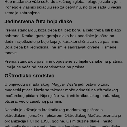
Rep mađarske vižle seže do skočnog zgloba i blago je zakrivljen.
Ponegdje vlasnici skraćuju rep za četvrtinu, no to je sada u većini
zemalja zabranjeno.
Jedinstvena žuta boja dlake
Prema standardu, koža treba biti bez bora, a čelo treba biti blago
nabrano. Kratka, gusta gornja dlaka bez poddlake je oštra na
dodir i svjetložute je boje koja je karakteristična za ovu pasminu.
Boja treba biti jednolična i ne smije sadržavati crvene ili smeđe
tonove.
Prema standardu pasmine dopuštene su bijele oznake na prstima
i mrlja ne veća od pet centimetara na prsima.
Oštrodlako srodstvo
U prijevodu s mađarskog,
Magyar Vizsla
jednostavno znači
mađarski ptičar. Naziv se također može odnositi na oštrodlakog
mađarskog ptičara. Nije riječ o varijanti kratkodlakog mađarskog
ptičara, već o zasebnoj pasmini.
Nastala je križanjem kratkodlakog mađarskog ptičara s
oštrodlakim njemačkim ptičarom. Oštrodlakog Mađara priznala je
organizacija FCI od 1956. godine. Osim dužine dlake i nešto
robusnije tjelesne građe, ima iste karakteristike kao i kratkodlaka