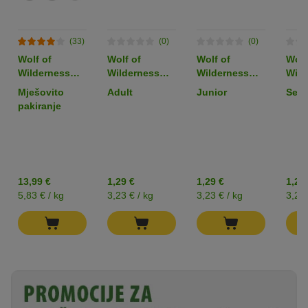
(33)
(0)
(0)
Wolf of
Wolf of
Wolf of
Wolf
Wilderness
Wilderness
Wilderness
Wild
Adult
"Expedition"
Junior
Seni
Mješovito
Adult
Junior
Seni
“Expedition” 6
Stony Creek -
"Expedition"
"Exp
pakiranje
x 400 g
perad s
Stony Creek -
Ston
govedinom 1x
perad s
pera
400g
govedinom 1x
gov
400g
400
13,99 €
1,29 €
1,29 €
1,29
5,83 € / kg
3,23 € / kg
3,23 € / kg
3,23 