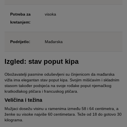
Potreba za
visoka
kretanjem:
Podrijetlo:
Mađarska
Izgled: stav poput kipa
Obožavatelji pasmine oduševljeni su činjenicom da mađarska
vižla ima elegantan stav poput kipa. Svojim mišićavim i skladnim
stasom također podsjeća na svoje rođake poput njemačkog
kratkodlakog ptičara i francuskog ptičara.
Veličina i težina
Mužjaci dosežu visinu u ramenima između 58 i 64 centimetra, a
ženke su visoke najviše 60 centimetara. Teže od 18 do gotovo 30
kilograma.