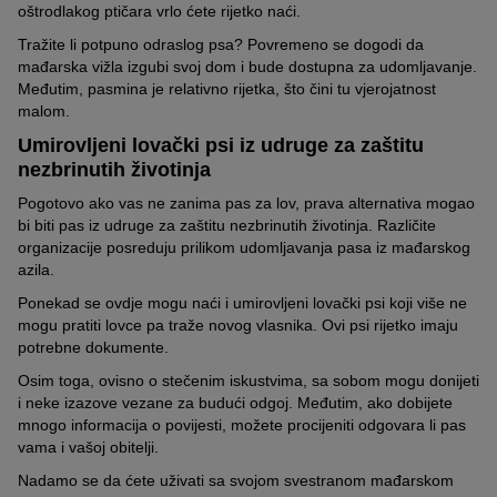
oštrodlakog ptičara vrlo ćete rijetko naći.
U desetljećima koja su uslijedila, broj ljubitelja se stalno mijenjao.
Pasmina je poznata kao vrlo privržena. Razmislite o tome da u
U međuvremenu je, međutim, nekadašnji lovački pas stekao
Tražite li potpuno odraslog psa? Povremeno se dogodi da
budućnosti povedete svog ljubimca na odmor. Razdvojenost će
stabilnu bazu obožavatelja i etablirao se kao idealni ljubimac za
mađarska vižla izgubi svoj dom i bude dostupna za udomljavanje.
teško pasti vašem psu. U suprotnom trebali biste ga od šteneće
sportaše.
Međutim, pasmina je relativno rijetka, što čini tu vjerojatnost
dobi naviknuti na pseći hotel ili čuvalicu.
malom.
Tekući troškovi
Umirovljeni lovački psi iz udruge za zaštitu
nezbrinutih životinja
Unaprijed izračunajte troškove s kojima ćete se u budućnosti
redovito susresti, uz početna ulaganja kao što su cijena štenca i
Pogotovo ako vas ne zanima pas za lov, prava alternativa mogao
osnovna oprema. Uzmite u obzir visokokvalitetnu hranu i
bi biti pas iz udruge za zaštitu nezbrinutih životinja. Različite
veterinarske troškove.
organizacije posreduju prilikom udomljavanja pasa iz mađarskog
azila.
Ponekad se ovdje mogu naći i umirovljeni lovački psi koji više ne
mogu pratiti lovce pa traže novog vlasnika. Ovi psi rijetko imaju
potrebne dokumente.
Osim toga, ovisno o stečenim iskustvima, sa sobom mogu donijeti
i neke izazove vezane za budući odgoj. Međutim, ako dobijete
mnogo informacija o povijesti, možete procijeniti odgovara li pas
vama i vašoj obitelji.
Nadamo se da ćete uživati ​​sa svojom svestranom mađarskom