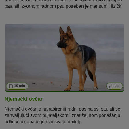
pas, ali izvornom radnom psu potreban je mentalni I fizički
poticaj.
10 min
380
Njemački ovčar
Njemački ovčar je najrašireniji radni pas na svijetu, ali se
,
zahvaljujući svom prijateljskom i znatiželjnom ponašanju
,
odlično
uklapa
u gotovo svaku obitelj
.