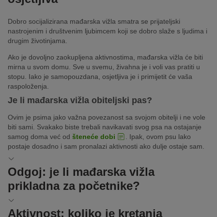
Dobro socijalizirana mađarska vižla smatra se prijateljski
nastrojenim i društvenim ljubimcem koji se dobro slaže s ljudima i
drugim životinjama.
Ako je dovoljno zaokupljena aktivnostima, mađarska vižla će biti
mirna u svom domu. Sve u svemu, živahna je i voli vas pratiti u
stopu. Iako je samopouzdana, osjetljiva je i primijetit će vaša
raspoloženja.
Je li mađarska vižla obiteljski pas?
Ovim je psima jako važna povezanost sa svojom obitelji i ne vole
biti sami. Svakako biste trebali navikavati svog psa na ostajanje
samog doma već od
šteneće dobi
. Ipak, ovom psu lako
postaje dosadno i sam pronalazi aktivnosti ako dulje ostaje sam.
Odgoj: je li mađarska vižla
prikladna za početnike?
Budući da je vižla blisko povezana sa svojim vlasnikom i voli biti
Aktivnost: koliko je kretanja