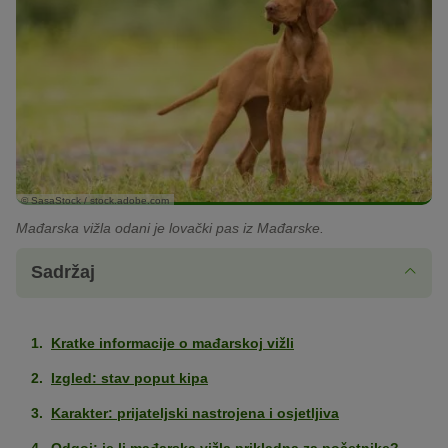
© SasaStock / stock.adobe.com
Mađarska vižla odani je lovački pas iz Mađarske.
Sadržaj
Kratke informacije o mađarskoj vižli
Izgled: stav poput kipa
Karakter: prijateljski nastrojena i osjetljiva
Odgoj: je li mađarska vižla prikladna za početnike?