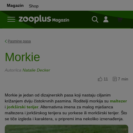
Magazin
Shop
Shop
Pasmine pasa
Morkie
Autor/ica
Natalie Decker
11
7 min
Morkie je jedan od dizajnerskih pasa koji nastaju ciljanim
križanjem dviju čistokrvnih pasmina. Roditelji morkija su
maltezer
i
jorkširski terijer
. Alternativna imena za malog mješanca
maltezera i jorkširskog terijera su yorkese ili morkširski terijer. Što
se tiče izgleda i karaktera, u pripremi ima nekoliko iznenađenja.