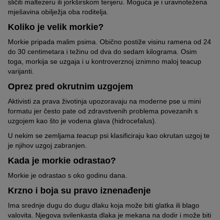
sličiti maltezeru ili jorkširskom terijeru. Moguća je i uravnotežena
mješavina obilježja oba roditelja.
Koliko je velik morkie?
Morkie pripada malim psima. Obično postiže visinu ramena od 24
do 30 centimetara i težinu od dva do sedam kilograma. Osim
toga, morkija se uzgaja i u kontroverznoj iznimno maloj teacup
varijanti.
Oprez pred okrutnim uzgojem
Aktivisti za prava životinja upozoravaju na moderne pse u mini
formatu jer često pate od zdravstvenih problema povezanih s
uzgojem kao što je vodena glava (hidrocefalus).
U nekim se zemljama
teacup
psi klasificiraju kao okrutan uzgoj te
je njihov uzgoj zabranjen.
Kada je morkie odrastao?
Morkie je odrastao s oko godinu dana.
Krzno i boja su pravo iznenađenje
Ima srednje dugu do dugu dlaku koja može biti glatka ili blago
valovita. Njegova svilenkasta dlaka je mekana na dodir i može biti