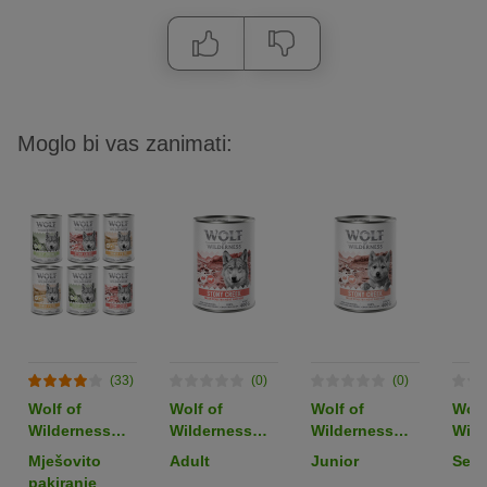
Moglo bi vas zanimati:
(33)
(0)
(0)
Wolf of
Wolf of
Wolf of
Wolf
Wilderness
Wilderness
Wilderness
Wild
Adult
"Expedition"
Junior
Seni
Mješovito
Adult
Junior
Seni
“Expedition” 6
Stony Creek -
"Expedition"
"Exp
pakiranje