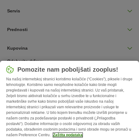
Servis
Prednosti
Kupovina
Odaberite državu
Pomozite nam poboljšati zooplus!
Hrvatska / HR
Na našoj internetskoj stranici koristimo kolačiće (“Cookies”), piksele i druge
tehnologije. Koristimo samo neophodne kolačiće kako biste mogli
Follow zooplus
pregledavati i kupovati na našoj internetskoj stranici. Uz vaš pristanak,
željeli bismo aktivirati kolačiće u svrhu izvedbe te u funkcionalne i
marketinške svrhe kako bismo poboljšali vaše iskustvo na našoj
internetskoj stranici i prikazali vam relevantne proizvode i usluge te
personalizirali reklame. U bilo kojem trenutku možete izvršiti promjene u
našem centru za podešavanje postavki o privatnosti („Prilagodba
postavki“). Dodatne informacije o osobi odgovornoj za obradu vaših
podataka, obrađenim osobnim podacima i svrsi obrade mogu se pronaći u
našem Preference Centru.
Zaštita podataka