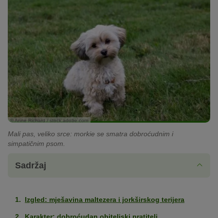
© Anne Richard / stock.adobe.com
Mali pas, veliko srce: morkie se smatra dobroćudnim i
simpatičnim psom.
Sadržaj
Izgled: mješavina maltezera i jorkširskog terijera
Karakter: dobroćudan obiteljski pratitelj