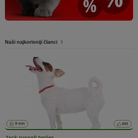
Naši najkorisniji članci
8 min
495
Jack russell terijer