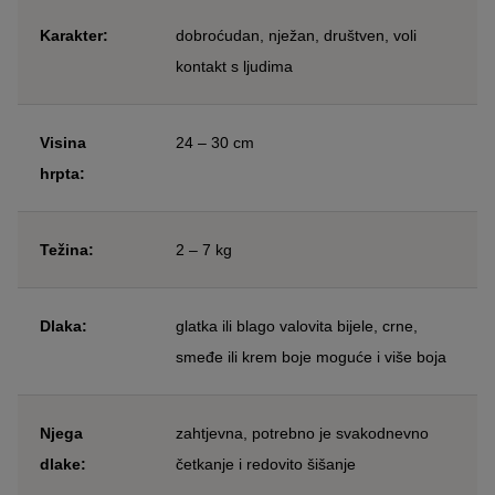
Karakter:
dobroćudan, nježan, društven, voli
kontakt s ljudima
Visina
24 – 30 cm
hrpta:
Težina:
2 – 7 kg
Dlaka:
glatka ili blago valovita bijele, crne,
smeđe ili krem boje moguće i više boja
Njega
zahtjevna, potrebno je svakodnevno
dlake:
četkanje i redovito šišanje