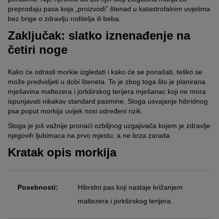
preprodaju pasa koja „proizvodi” štenad u katastrofalnim uvjetima
66,49 €
42,99 €
41,49 €
bez brige o zdravlju roditelja ili beba.
Zaključak: slatko iznenađenje na
četiri noge
Kako će odrasli morkie izgledati i kako će se ponašati, teško se
može predvidjeti u dobi šteneta. To je zbog toga što je planirana
mješavina maltezera i jorkširskog terijera mješanac koji ne mora
ispunjavati nikakav standard pasmine. Stoga usvajanje hibridnog
psa poput morkija uvijek nosi određeni rizik.
Stoga je još važnije pronaći ozbiljnog uzgajivača kojem je zdravlje
njegovih ljubimaca na prvo mjestu, a ne brza zarada.
Kratak opis morkija
Posebnosti:
Hibridni pas koji nastaje križanjem
maltezera i jorkširskog terijera.