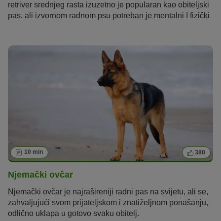
retriver srednjeg rasta izuzetno je popularan kao obiteljski
pas, ali izvornom radnom psu potreban je mentalni I fizički
poticaj.
10 min
380
Njemački ovčar
Njemački ovčar je najrašireniji radni pas na svijetu, ali se
,
zahvaljujući svom prijateljskom i znatiželjnom ponašanju
,
odlično
uklapa
u gotovo svaku obitelj
.