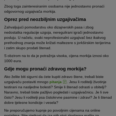
Krovna kinološka organizacija FCI ni većina regionalnih udruga
retine.
Osim toga, preporučljivo je da hibridnog psa još u dobi štenca
za uzgoj do sada nisu priznali hibridne pse kao što je morkie kao
Zbog toga zainteresiranim osobama nije jednostavno pronaći
Ovisno o razini aktivnosti i duljini odnosno strukturi dlake, morkiju
naviknete na čišćenje zuba.
To je zbog toga što od jorkširskog terijera ovaj mješanac može
nezavisne pasmine.
odgovornog uzgajivača morkija.
je s vremena na vrijeme potrebno kupanje. Pri tome je važno
naslijediti oslabljenu potporu leće.
upotrebljavati posebne proizvode kao što su šampon za pse i
Oprez pred neozbiljnim uzgajivačima
Uz to, druge popularne mješavine s udjelom jorkširskog terijera
regenerator za pse koji ne napadaju zaštitni sloj kože.
Koliko godina može doživjeti?
su yorkiepoo, nastao križanjem jorkširskog terijera i
pudlice
te
Zahvaljujući pomodarstvu oko dizajnerskih pasa i zbog
chorkie, mješanac jorkširskog terijera i
chihuahue
.
Ipak, kupanje treba biti ograničeno na minimum, najviše jednom
Osim toga, jorkširski terijer sklon je problemima s bubrezima,
nedostatka regulacije uzgoja, neregulirani igrači jednostavno
© Joan Huot/Wirestock Creators / stock.adobe.com
mjesečno.
luksacijama patele
, bolestima srčanih zalistaka i obrnutom
Iako je morkie jedan od prilično ležernih pasa, i njemu su potrebn
posluju. U načelu, svaki neprofesionalni uzgajivač bez ikakvog
kihanju. Može doći i do takozvanog
kolapsa traheje
, odnosno
e šetnje i voli se igrati.
prethodnog znanja može križati maltezere s jorkširskim terijerima
kolapsa dušnika.
i zatim skupo prodati štenad.
S obzirom na to da je potražnja visoka, cijena morkija iznosi oko
Unatoč tome, morkie ima relativno dug očekivani životni vijek od
(1)
(289)
(
1000 eura.
12 do 16 godina.
beaphar komplet za
PURINA Dentalife
kooa sprej 
Gdje mogu pronaći zdravog morkija?
njegu zubi
grickalice za
zuba
svakodnevno
Ako želite biti sigurni da ćete kupiti zdravo štene, trebali biste
Četkica za zube i
60 komada (20 x 49
75 ml
čišćenje zuba za
uzgajivaču postaviti mnogo
pitanja
. Jesu li roditelji životinje
pasta (100 g)
g)
male pse (7-12 kg)
(144)
(1)
(
testirani na nasljedne bolesti? Smije li štenad odrasti u obitelji?
Naravno, trebali biste pažljivo pogledati i uzgajivačnicu. Je li sve
Oster aparat za
FURminator
FURminator
čisto? Jesu li roditelji psa čistokrvne pasmine i zdravi? Je li štenad
šišanje Golden A5
34,99 €
deShedding Tool L
18,69 €
deShedding
9,99 €
dobre tjelesne kondicije i vesela?
349,90 € / kg
za kratku dlaku
19,07 € / kg
za dugu dl
133,20 € / l
Brijaći nož br. 7F
širina češlja 9,6 cm
širina češlj
Ne preporučujemo kupnje po povoljnim cijenama na online
(duljina 3,2 mm)
portalima. Nije rijetkost da iza njih stoji zloglasna mafija za