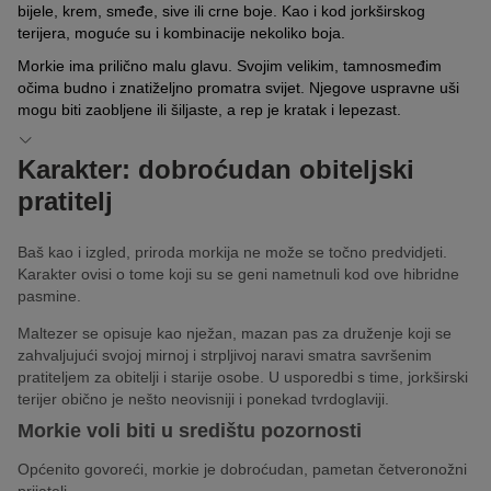
bijele, krem, smeđe, sive ili crne boje. Kao i kod jorkširskog
terijera, moguće su i kombinacije nekoliko boja.
Morkie ima prilično malu glavu. Svojim velikim, tamnosmeđim
očima budno i znatiželjno promatra svijet. Njegove uspravne uši
mogu biti zaobljene ili šiljaste, a rep je kratak i lepezast.
Karakter: dobroćudan obiteljski
pratitelj
Baš kao i izgled, priroda morkija ne može se točno predvidjeti.
Karakter ovisi o tome koji su se geni nametnuli kod ove hibridne
pasmine.
Maltezer se opisuje kao nježan, mazan pas za druženje koji se
zahvaljujući svojoj mirnoj i strpljivoj naravi smatra savršenim
pratiteljem za obitelji i starije osobe. U usporedbi s time, jorkširski
terijer obično je nešto neovisniji i ponekad tvrdoglaviji.
Morkie voli biti u središtu pozornosti
Općenito govoreći, morkie je dobroćudan, pametan četveronožni
prijatelj.