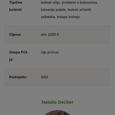
Tipične
bolesti očiju, problemi s bubrezima,
bolesti:
luksacija patele, bolesti srčanih
zalistaka, kolaps traheje
Cijena:
oko 1000 €
Grupa FCI-
nije priznat
ja:
Podrijetlo:
SAD
Natalie Decker