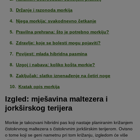
Držanje i razonoda morkija
Njega morkija: svakodnevno četkanje
Pravilna prehrana: što je potrebno morkiju?
Zdravlje: koje se bolesti mogu pojaviti?
Povijest: mlada hibridna pasmina
Uzgoj i nabava: koliko košta morkie?
Zaključak: slatko iznenađenje na četiri noge
Kratak opis morkija
Izgled: mješavina maltezera i
jorkširskog terijera
Morkie je takozvani hibridni pas koji nastaje planiranim križanjem
čistokrvnog maltezera s čistokrvnim jorkširskim terijerom. Ovisno
o tome koji se geni nametnu pri tom križanju, izgledom će više