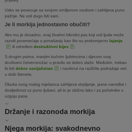
Usko se povezuje sa svojom omiljenom osobom i zahtijeva puno
pažnje. Ne voli dugo biti sam.
Je li morkija jednostavno obučiti?
Ako mu je dosadno, ovaj živahni hibridni pas koji voli ljude može
razviti poremećaje u ponašanju kao što su prekomjerno
lajanje
ili određeni
destruktivni bijes
.
S drugim psima, manjim kućnim ljubimcima i djecom ovaj
društveni četveronožac u pravilu se dobro slaže. Međutim, trebao
bi biti
dobro socijaliziran
i naviknut na različite podražaje već
u dobi šteneta.
Obuka ovog malog mješanca zahtijeva strpljenje, jasne naredbe i
dosljednost uz puno ljubavi, ali to je obično lako i za početnike u
uzgoju pasa.
Držanje i razonoda morkija
Zahvaljujući svojoj maloj veličini, morkie je savršen za
držanje u
Njega morkija: svakodnevno
stanu
, odnosno za život u gradu. Ta hibridna pasmina jedan