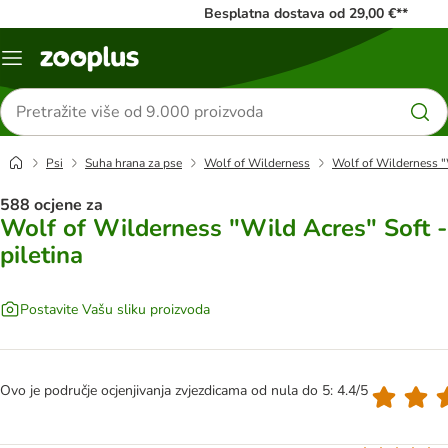
Besplatna dostava od 29,00 €**
Izbornik
Traži
proizvode
Psi
Suha hrana za pse
Wolf of Wilderness
Wolf of Wilderness "W
588 ocjene za
Wolf of Wilderness "Wild Acres" Soft -
piletina
Postavite Vašu sliku proizvoda
Ovo je područje ocjenjivanja zvjezdicama od nula do 5: 4.4/5