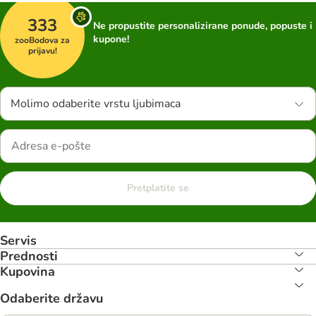
333
Ne propustite personalizirane ponude, popuste i
kupone!
zooBodova za
prijavu!
Molimo odaberite vrstu ljubimaca
Pretplatite se
Servis
Prednosti
Kupovina
Odaberite državu