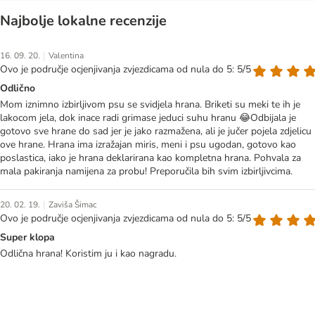
Najbolje lokalne recenzije
|
16. 09. 20.
Valentina
Ovo je područje ocjenjivanja zvjezdicama od nula do 5: 5/5
Odlično
Mom iznimno izbirljivom psu se svidjela hrana. Briketi su meki te ih je
lakocom jela, dok inace radi grimase jeduci suhu hranu 😂Odbijala je
gotovo sve hrane do sad jer je jako razmažena, ali je jučer pojela zdjelicu
ove hrane. Hrana ima izražajan miris, meni i psu ugodan, gotovo kao
poslastica, iako je hrana deklarirana kao kompletna hrana. Pohvala za
mala pakiranja namijena za probu! Preporučila bih svim izbirljivcima.
|
20. 02. 19.
Zaviša Šimac
Ovo je područje ocjenjivanja zvjezdicama od nula do 5: 5/5
Super klopa
Odlična hrana! Koristim ju i kao nagradu.