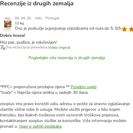
Recenzije iz drugih zemalja
|
|
06. 04. 26.
Inês
Portugal
12 kg
Ovo je područje ocjenjivanja zvjezdicama od nula do 5: 5/5
Dobra hrana!
Moj pas, pudlica, je oduševljen!
Ova recenzija je prevedena.
Vidite original
Pogledajte više recenzija iz drugih zemalja
*PPC= preporučena prodajna cijena **
Posebni uvjeti
"Inače" = Najniža cijena artikla u zadnjih 30 dana.
zooplus ima pravo koristiti vašu adresu e-pošte za izravno oglašavanje
vlastite slične robe ili usluga. Možete uložiti prigovor u bilo kojem
trenutku, bez ikakvih troškova osim osnovnih troškova prijenosa,
kontaktiranjem zooplus službe za korisničke. Više informacija možete
pronaći u:
Izjavi o zaštiti podataka