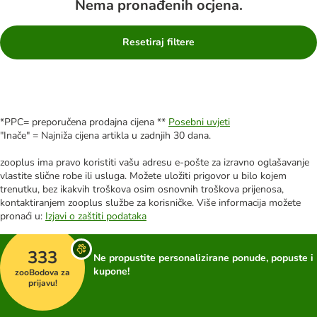
Nema pronađenih ocjena.
Resetiraj filtere
*PPC= preporučena prodajna cijena **
Posebni uvjeti
"Inače" = Najniža cijena artikla u zadnjih 30 dana.
zooplus ima pravo koristiti vašu adresu e-pošte za izravno oglašavanje
vlastite slične robe ili usluga. Možete uložiti prigovor u bilo kojem
trenutku, bez ikakvih troškova osim osnovnih troškova prijenosa,
kontaktiranjem zooplus službe za korisničke. Više informacija možete
pronaći u:
Izjavi o zaštiti podataka
333
Ne propustite personalizirane ponude, popuste i
kupone!
zooBodova za
prijavu!