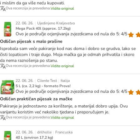
i mislim da ga više neću kupovati.
Ova recenzija je prevedena.
Vidite original
|
22. 06. 26.
Ujedinjeno Kraljevstvo
Mega Pack 40l (approx. 17.2kg)
Ovo je područje ocjenjivanja zvjezdicama od nula do 5: 4/5
Odličan pijesak s malo prašine
Isprobala sam veće pakiranje kod nas doma i dobro se grudva, lako se
čisti lopaticom i traje dugo. Moja mačka ga je odmah prihvatila i skoro
da nema raznošenja po stanu.
Ova recenzija je prevedena.
Vidite original
|
|
22. 06. 26.
Cliente Test
Italija
5 L (ca. 2,2 kg) - formato Prova!
Ovo je područje ocjenjivanja zvjezdicama od nula do 5: 4/5
Odličan praktičan pijesak za mačke
Pakiranje je jednostavno za korištenje, a materijal dobro upija. Ovu
varijantu koristim već nekoliko tjedana i preporučujem je.
Ova recenzija je prevedena.
Vidite original
|
|
22. 06. 26.
drilholle
Francuska
40 L (environ 17,2 kg)