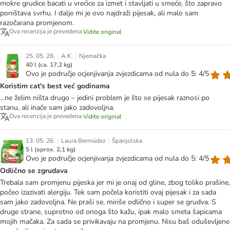
mokre grudice bacati u vrećice za izmet i stavljati u smeće, što zapravo
poništava svrhu. I dalje mi je ovo najdraži pijesak, ali malo sam
razočarana promjenom.
Ova recenzija je prevedena.
Vidite original
|
|
25. 05. 26.
A.K.
Njemačka
40 l (ca. 17,2 kg)
Ovo je područje ocjenjivanja zvjezdicama od nula do 5: 4/5
Koristim cat's best već godinama
...ne želim ništa drugo – jedini problem je što se pijesak raznosi po
stanu, ali inače sam jako zadovoljna.
Ova recenzija je prevedena.
Vidite original
|
|
13. 05. 26.
Laura Bermúdez
Španjolska
5 l (aprox. 2,1 kg)
Ovo je područje ocjenjivanja zvjezdicama od nula do 5: 4/5
Odlično se zgrudava
Trebala sam promjenu pijeska jer mi je onaj od gline, zbog toliko prašine,
počeo izazivati alergiju. Tek sam počela koristiti ovaj pijesak i za sada
sam jako zadovoljna. Ne praši se, miriše odlično i super se grudva. S
druge strane, suprotno od onoga što kažu, ipak malo smeta šapicama
mojih mačaka. Za sada se privikavaju na promjenu. Nisu baš oduševljene