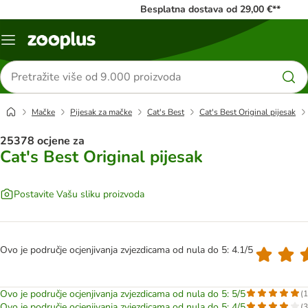
Besplatna dostava od 29,00 €**
Izbornik
Traži
proizvode
Mačke
Pijesak za mačke
Cat's Best
Cat's Best Original pijesak
25378 ocjene za
Cat's Best Original pijesak
Postavite Vašu sliku proizvoda
Ovo je područje ocjenjivanja zvjezdicama od nula do 5: 4.1/5
Ovo je područje ocjenjivanja zvjezdicama od nula do 5: 5/5
(
1
Ovo je područje ocjenjivanja zvjezdicama od nula do 5: 4/5
(
3