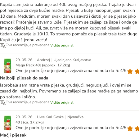
Kupila sam jedno pakiranje od 40L ovog mačjeg pijeska. Trajalo je dva i
pol mjeseca za dvije kućne mačke. Pijesak u kutiji nadopunjujem svakih
10 dana. Međutim, moram svaki dan usisavati i čistiti jer se pijesak jako
raznosi! Praćenje je stvarno loše. Pijesak im se zalijepi za šape i onda ga
ima po cijeloj kući. Ali, zauzvrat više ne moram kupovati pijesak svaki
tjedan. Grudanje je 10/10. To stvarno pomaže da pijesak traje tako dugo.
Kupit ću još jednu vreću!
Ova recenzija je prevedena.
Vidite original
|
|
29. 05. 26.
Andrzej
Ujedinjeno Kraljevstvo
Mega Pack 40l (approx. 17.2kg)
Ovo je područje ocjenjivanja zvjezdicama od nula do 5: 4/5
Najbolji pijesak do sada
Isprobala sam razne vrste pijeska, grudajući, negrudajući, i ovaj mi se
zasad čini najboljim. Povremeno se zalijepi za šape mačke pa ga nađemo
po sofama i slično.
Ova recenzija je prevedena.
Vidite original
|
|
28. 05. 26.
Uwe Karl Geske
Njemačka
40 l (ca. 17,2 kg)
Ovo je područje ocjenjivanja zvjezdicama od nula do 5: 4/5
Mačji pijesak