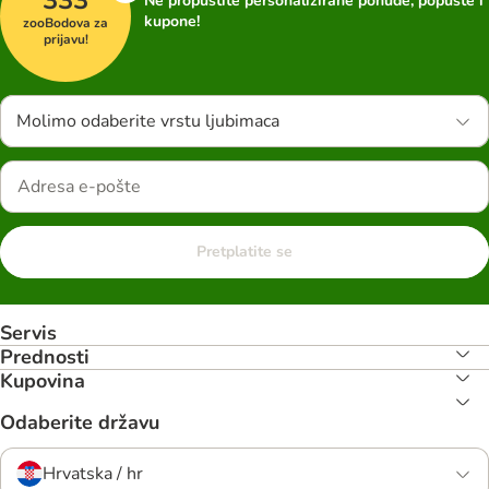
Ne propustite personalizirane ponude, popuste i
kupone!
zooBodova za
prijavu!
Molimo odaberite vrstu ljubimaca
Pretplatite se
Servis
Prednosti
Kupovina
Odaberite državu
Hrvatska / hr