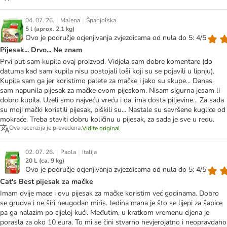
|
|
04. 07. 26.
Malena
Španjolska
5 l (aprox. 2,1 kg)
Ovo je područje ocjenjivanja zvjezdicama od nula do 5: 4/5
Pijesak... Drvo... Ne znam
Prvi put sam kupila ovaj proizvod. Vidjela sam dobre komentare (do
datuma kad sam kupila nisu postojali loši koji su se pojavili u lipnju).
Kupila sam ga jer koristimo palete za mačke i jako su skupe... Danas
sam napunila pijesak za mačke ovom pijeskom. Nisam sigurna jesam li
dobro kupila. Uzeli smo najveću vreću i da, ima dosta piljevine... Za sada
su moji mački koristili pijesak, piškili su... Nastale su savršene kuglice od
mokraće. Treba staviti dobru količinu u pijesak, za sada je sve u redu.
Ova recenzija je prevedena.
Vidite original
|
|
02. 07. 26.
Paola
Italija
20 L (ca. 9 kg)
Ovo je područje ocjenjivanja zvjezdicama od nula do 5: 4/5
Cat's Best pijesak za mačke
Imam dvije mace i ovu pijesak za mačke koristim već godinama. Dobro
se grudva i ne širi neugodan miris. Jedina mana je što se lijepi za šapice
pa ga nalazim po cijeloj kući. Međutim, u kratkom vremenu cijena je
porasla za oko 10 eura. To mi se čini stvarno nevjerojatno i neopravdano