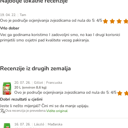
Najbolje lokalne recenzije
|
19. 04. 22.
Tam
Ovo je područje ocjenjivanja zvjezdicama od nula do 5: 4/5
Vrlo dobar
Vec ga godinama koristimo I zadovoljni smo, no kao I drugi korisnici
primjetili smo osjetni pad kvalitete veceg pakiranja.
Recenzije iz drugih zemalja
|
|
20. 07. 26.
Gillot
Francuska
20 L (environ 8,6 kg)
Ovo je područje ocjenjivanja zvjezdicama od nula do 5: 4/5
Dobri rezultati u cjelini
Jeste li nešto mijenjali? Čini mi se da manje upijaju.
Ova recenzija je prevedena.
Vidite original
|
|
16. 07. 26.
László
Mađarska