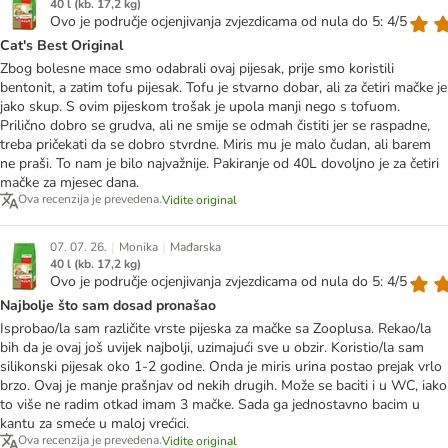
40 l (kb. 17,2 kg)
Ovo je područje ocjenjivanja zvjezdicama od nula do 5: 4/5
Cat's Best Original
Zbog bolesne mace smo odabrali ovaj pijesak, prije smo koristili
bentonit, a zatim tofu pijesak. Tofu je stvarno dobar, ali za četiri mačke je
jako skup. S ovim pijeskom trošak je upola manji nego s tofuom.
Prilično dobro se grudva, ali ne smije se odmah čistiti jer se raspadne,
treba pričekati da se dobro stvrdne. Miris mu je malo čudan, ali barem
ne praši. To nam je bilo najvažnije. Pakiranje od 40L dovoljno je za četiri
mačke za mjesec dana.
Ova recenzija je prevedena.
Vidite original
|
|
07. 07. 26.
Monika
Mađarska
40 l (kb. 17,2 kg)
Ovo je područje ocjenjivanja zvjezdicama od nula do 5: 4/5
Najbolje što sam dosad pronašao
Isprobao/la sam različite vrste pijeska za mačke sa Zooplusa. Rekao/la
bih da je ovaj još uvijek najbolji, uzimajući sve u obzir. Koristio/la sam
silikonski pijesak oko 1-2 godine. Onda je miris urina postao prejak vrlo
brzo. Ovaj je manje prašnjav od nekih drugih. Može se baciti i u WC, iako
to više ne radim otkad imam 3 mačke. Sada ga jednostavno bacim u
kantu za smeće u maloj vrećici.
Ova recenzija je prevedena.
Vidite original