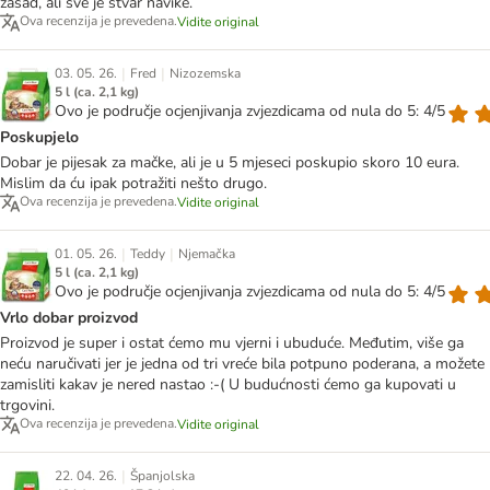
zasad, ali sve je stvar navike.
Ova recenzija je prevedena.
Vidite original
|
|
03. 05. 26.
Fred
Nizozemska
5 l (ca. 2,1 kg)
Ovo je područje ocjenjivanja zvjezdicama od nula do 5: 4/5
Poskupjelo
Dobar je pijesak za mačke, ali je u 5 mjeseci poskupio skoro 10 eura.
Mislim da ću ipak potražiti nešto drugo.
Ova recenzija je prevedena.
Vidite original
|
|
01. 05. 26.
Teddy
Njemačka
5 l (ca. 2,1 kg)
Ovo je područje ocjenjivanja zvjezdicama od nula do 5: 4/5
Vrlo dobar proizvod
Proizvod je super i ostat ćemo mu vjerni i ubuduće. Međutim, više ga
neću naručivati jer je jedna od tri vreće bila potpuno poderana, a možete
zamisliti kakav je nered nastao :-( U budućnosti ćemo ga kupovati u
trgovini.
Ova recenzija je prevedena.
Vidite original
|
22. 04. 26.
Španjolska