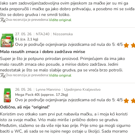
Jako sam zadovoljan/zadovoljna ovim pijeskom za mačke jer su mi ga
tada preporučili i mačke ga jako dobro prihvaćaju, a posebno mi se sviđa
što se dobro grudva i ne smrdi toliko.
Ova recenzija je prevedena.
Vidite original
|
|
27. 05. 26.
NTA240
Nizozemska
5 l (ca. 2,1 kg)
Ovo je područje ocjenjivanja zvjezdicama od nula do 5: 4/5
Malo rasutih zrnaca i dobro zadržava mirise
Super je što je potpuno prirodan proizvod. Primjećujem da ima jako
malo rasutih zrnaca oko posude, a mirise dobro zadržava. Jedini
nedostatak je što se malo slabije grudva, pa se vreća brzo potroši.
Ova recenzija je prevedena.
Vidite original
|
|
26. 05. 26.
Lynne Mannino
Ujedinjeno Kraljevstvo
Mega Pack 40l (approx. 17.2kg)
Ovo je područje ocjenjivanja zvjezdicama od nula do 5: 4/5
Odlično, ali nije “original”
Koristim ovo otkako sam prvi put nabavila mačku, a i moja kći koristi
isto za svoje mačke. Vrlo malo miriše i prilično dobro se grudva.
Međutim, slažemo se da više nije kao prije. Prije smo ga mogli sigurno
baciti u WC, ali sada se ne ispire nego ostaje u školjci. Sada moramo