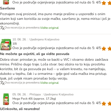
Ovo je područje ocjenjivanja zvjezdicama od nula do 5: 4/5
Savršeno
Poznajem ovaj proizvod, ima puno manje prašine u usporedbi s onim
starim koji sam koristila za svoje mačke, savršeno je, nema mirisa i još je
ekonomičniji.
Ova recenzija je prevedena.
Vidite original
|
10. 06. 26.
Ujedinjeno Kraljevstvo
10l
Ovo je područje ocjenjivanja zvjezdicama od nula do 5: 4/5
Ne možete ga osjetiti, ali ga vidite posvuda
Dobra stvar: prirodan je, može se baciti u WC i stvarno dobro zadržava
mirise. Prilično dugo traje. Loša stvar: bez obzira na to koju prostirku
koristite, bit će ga posvuda po kući – u vašem krevetu, na namještaju,
duboko u tepihu, čak i u ormarima – gdje god vaša mačka ima pristup.
Ipak, još uvijek nisam pronašao bolju verziju.
Ova recenzija je prevedena.
Vidite original
|
|
05. 06. 26.
Philippa
Ujedinjeno Kraljevstvo
Mega Pack 40l (approx. 17.2kg)
Ovo je područje ocjenjivanja zvjezdicama od nula do 5: 4/5
Učinkovito, ali neuredno!