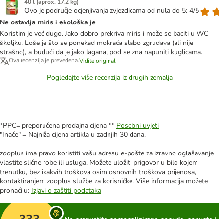
40 l (aprox. 17,2 kg)
Ovo je područje ocjenjivanja zvjezdicama od nula do 5: 4/5
Ne ostavlja miris i ekološka je
Koristim je već dugo. Jako dobro prekriva miris i može se baciti u WC
školjku. Loše je što se ponekad mokraća slabo zgrudava (ali nije
strašno), a budući da je jako lagana, pod se zna napuniti kuglicama.
Ova recenzija je prevedena.
Vidite original
Pogledajte više recenzija iz drugih zemalja
*PPC= preporučena prodajna cijena **
Posebni uvjeti
"Inače" = Najniža cijena artikla u zadnjih 30 dana.
zooplus ima pravo koristiti vašu adresu e-pošte za izravno oglašavanje
vlastite slične robe ili usluga. Možete uložiti prigovor u bilo kojem
trenutku, bez ikakvih troškova osim osnovnih troškova prijenosa,
kontaktiranjem zooplus službe za korisničke. Više informacija možete
pronaći u:
Izjavi o zaštiti podataka
333