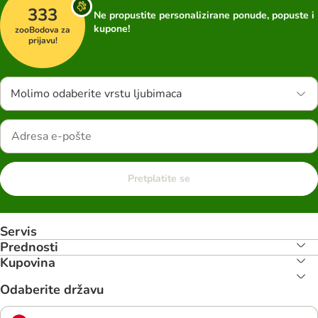
333
Ne propustite personalizirane ponude, popuste i
kupone!
zooBodova za
prijavu!
Molimo odaberite vrstu ljubimaca
Pretplatite se
Servis
Prednosti
Kupovina
Odaberite državu