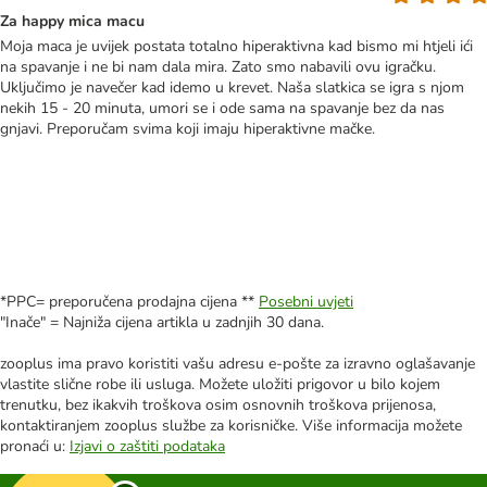
Za happy mica macu
Moja maca je uvijek postata totalno hiperaktivna kad bismo mi htjeli ići
na spavanje i ne bi nam dala mira. Zato smo nabavili ovu igračku.
Uključimo je navečer kad idemo u krevet. Naša slatkica se igra s njom
nekih 15 - 20 minuta, umori se i ode sama na spavanje bez da nas
gnjavi. Preporučam svima koji imaju hiperaktivne mačke.
*PPC= preporučena prodajna cijena **
Posebni uvjeti
"Inače" = Najniža cijena artikla u zadnjih 30 dana.
zooplus ima pravo koristiti vašu adresu e-pošte za izravno oglašavanje
vlastite slične robe ili usluga. Možete uložiti prigovor u bilo kojem
trenutku, bez ikakvih troškova osim osnovnih troškova prijenosa,
kontaktiranjem zooplus službe za korisničke. Više informacija možete
pronaći u:
Izjavi o zaštiti podataka