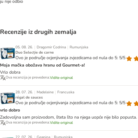
ju nije odbio
Recenzije iz drugih zemalja
|
|
05. 08. 26.
Dragomir Codrina
Rumunjska
Duo Selecție de carne
Ovo je područje ocjenjivanja zvjezdicama od nula do 5: 5/5
Moja mačka obožava hranu od Gourmet-a!
Vrlo dobra
Ova recenzija je prevedena.
Vidite original
|
|
28. 07. 26.
Madeleine
Francuska
régal de sauces
Ovo je područje ocjenjivanja zvjezdicama od nula do 5: 5/5
vrlo dobro
Zadovoljna sam proizvodom, šteta što na njega uopće nije bilo popusta.
Ova recenzija je prevedena.
Vidite original
|
|
22. 07. 26.
Geanina
Rumunjska