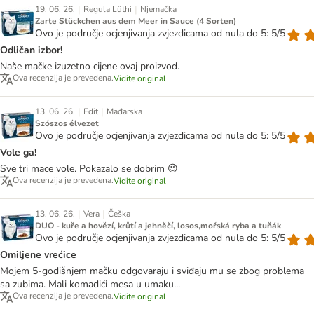
|
|
19. 06. 26.
Regula Lüthi
Njemačka
Zarte Stückchen aus dem Meer in Sauce (4 Sorten)
Ovo je područje ocjenjivanja zvjezdicama od nula do 5: 5/5
Odličan izbor!
Naše mačke izuzetno cijene ovaj proizvod.
Ova recenzija je prevedena.
Vidite original
|
|
13. 06. 26.
Edit
Mađarska
Szószos élvezet
Ovo je područje ocjenjivanja zvjezdicama od nula do 5: 5/5
Vole ga!
Sve tri mace vole. Pokazalo se dobrim 😉
Ova recenzija je prevedena.
Vidite original
|
|
13. 06. 26.
Vera
Češka
DUO - kuře a hovězí, krůtí a jehněčí, losos,mořská ryba a tuňák
Ovo je područje ocjenjivanja zvjezdicama od nula do 5: 5/5
Omiljene vrećice
Mojem 5-godišnjem mačku odgovaraju i sviđaju mu se zbog problema
sa zubima. Mali komadići mesa u umaku...
Ova recenzija je prevedena.
Vidite original