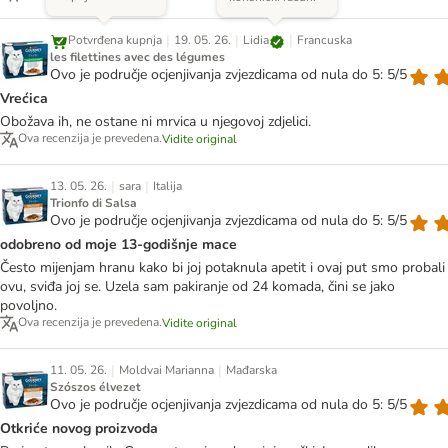
|
|
|
Lidia
Potvrđena kupnja
19. 05. 26.
Francuska
les filettines avec des légumes
Ovo je područje ocjenjivanja zvjezdicama od nula do 5: 5/5
Vrećica
Obožava ih, ne ostane ni mrvica u njegovoj zdjelici.
Ova recenzija je prevedena.
Vidite original
|
|
13. 05. 26.
sara
Italija
Trionfo di Salsa
Ovo je područje ocjenjivanja zvjezdicama od nula do 5: 5/5
odobreno od moje 13-godišnje mace
Često mijenjam hranu kako bi joj potaknula apetit i ovaj put smo probali
ovu, sviđa joj se. Uzela sam pakiranje od 24 komada, čini se jako
povoljno.
Ova recenzija je prevedena.
Vidite original
|
|
11. 05. 26.
Moldvai Marianna
Mađarska
Szószos élvezet
Ovo je područje ocjenjivanja zvjezdicama od nula do 5: 5/5
Otkriće novog proizvoda