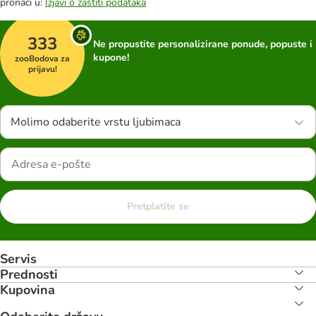
pronaći u:
Izjavi o zaštiti podataka
333
Ne propustite personalizirane ponude, popuste i
kupone!
zooBodova za
prijavu!
Molimo odaberite vrstu ljubimaca
Pretplatite se
Servis
Prednosti
Kupovina