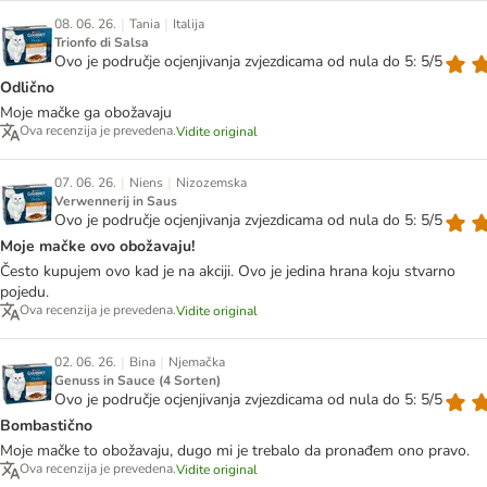
|
|
08. 06. 26.
Tania
Italija
Trionfo di Salsa
Ovo je područje ocjenjivanja zvjezdicama od nula do 5: 5/5
Odlično
Moje mačke ga obožavaju
Ova recenzija je prevedena.
Vidite original
|
|
07. 06. 26.
Niens
Nizozemska
Verwennerij in Saus
Ovo je područje ocjenjivanja zvjezdicama od nula do 5: 5/5
Moje mačke ovo obožavaju!
Često kupujem ovo kad je na akciji. Ovo je jedina hrana koju stvarno
pojedu.
Ova recenzija je prevedena.
Vidite original
|
|
02. 06. 26.
Bina
Njemačka
Genuss in Sauce (4 Sorten)
Ovo je područje ocjenjivanja zvjezdicama od nula do 5: 5/5
Bombastično
Moje mačke to obožavaju, dugo mi je trebalo da pronađem ono pravo.
Ova recenzija je prevedena.
Vidite original