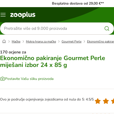
Besplatna dostava od 29,00 €**
Izbornik
Traži
proizvode
Mačke
Mokra hrana za mačke
Gourmet Perle
Ekonomično pakiranj
170 ocjene za
Ekonomično pakiranje Gourmet Perle
miješani izbor 24 x 85 g
Postavite Vašu sliku proizvoda
Ovo je područje ocjenjivanja zvjezdicama od nula do 5: 4.5/5