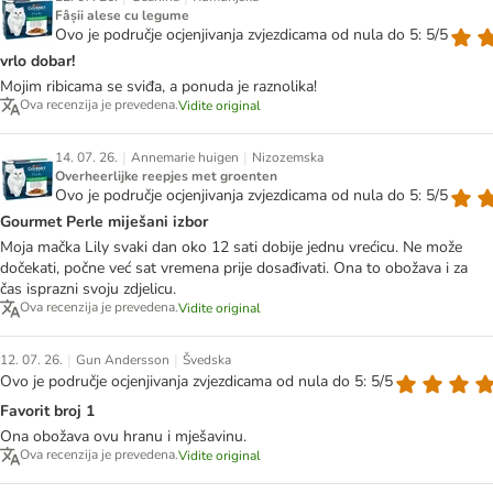
Fâșii alese cu legume
Ovo je područje ocjenjivanja zvjezdicama od nula do 5: 5/5
vrlo dobar!
Mojim ribicama se sviđa, a ponuda je raznolika!
Ova recenzija je prevedena.
Vidite original
|
|
14. 07. 26.
Annemarie huigen
Nizozemska
Overheerlijke reepjes met groenten
Ovo je područje ocjenjivanja zvjezdicama od nula do 5: 5/5
Gourmet Perle miješani izbor
Moja mačka Lily svaki dan oko 12 sati dobije jednu vrećicu. Ne može
dočekati, počne već sat vremena prije dosađivati. Ona to obožava i za
čas isprazni svoju zdjelicu.
Ova recenzija je prevedena.
Vidite original
|
|
12. 07. 26.
Gun Andersson
Švedska
Ovo je područje ocjenjivanja zvjezdicama od nula do 5: 5/5
Favorit broj 1
Ona obožava ovu hranu i mješavinu.
Ova recenzija je prevedena.
Vidite original