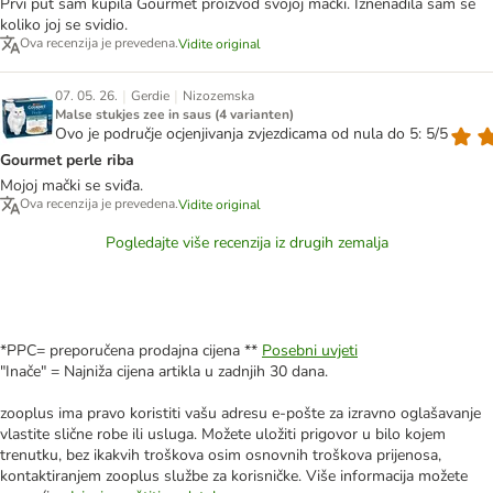
Prvi put sam kupila Gourmet proizvod svojoj mački. Iznenadila sam se
koliko joj se svidio.
Ova recenzija je prevedena.
Vidite original
|
|
07. 05. 26.
Gerdie
Nizozemska
Malse stukjes zee in saus (4 varianten)
Ovo je područje ocjenjivanja zvjezdicama od nula do 5: 5/5
Gourmet perle riba
Mojoj mački se sviđa.
Ova recenzija je prevedena.
Vidite original
Pogledajte više recenzija iz drugih zemalja
*PPC= preporučena prodajna cijena **
Posebni uvjeti
"Inače" = Najniža cijena artikla u zadnjih 30 dana.
zooplus ima pravo koristiti vašu adresu e-pošte za izravno oglašavanje
vlastite slične robe ili usluga. Možete uložiti prigovor u bilo kojem
trenutku, bez ikakvih troškova osim osnovnih troškova prijenosa,
kontaktiranjem zooplus službe za korisničke. Više informacija možete