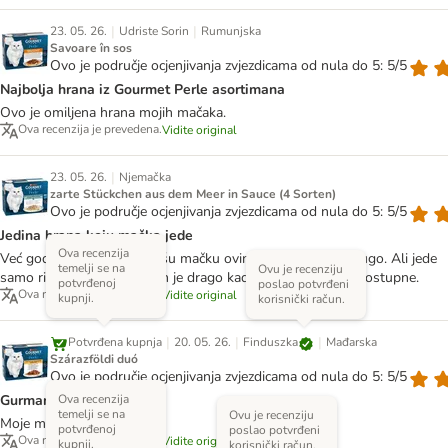
|
|
23. 05. 26.
Udriste Sorin
Rumunjska
Savoare în sos
Ovo je područje ocjenjivanja zvjezdicama od nula do 5: 5/5
Najbolja hrana iz Gourmet Perle asortimana
Ovo je omiljena hrana mojih mačaka.
Ova recenzija je prevedena.
Vidite original
|
23. 05. 26.
Njemačka
zarte Stückchen aus dem Meer in Sauce (4 Sorten)
Ovo je područje ocjenjivanja zvjezdicama od nula do 5: 5/5
Jedina hrana koju mačka jede
Ova recenzija
Već godinama hranimo našu mačku ovim i ne jede ništa drugo. Ali jede
temelji se na
Ovu je recenziju
samo riblje vrste. Zato nam je drago kad su one posebno dostupne.
potvrđenoj
poslao potvrđeni
Ova recenzija je prevedena.
Vidite original
kupnji.
korisnički račun.
|
|
|
Finduszka
Potvrđena kupnja
20. 05. 26.
Mađarska
Szárazföldi duó
Ovo je područje ocjenjivanja zvjezdicama od nula do 5: 5/5
Ova recenzija
Gurmanska pašteta
temelji se na
Ovu je recenziju
Moje mačke rado jedu.
potvrđenoj
poslao potvrđeni
Ova recenzija je prevedena.
Vidite original
kupnji.
korisnički račun.