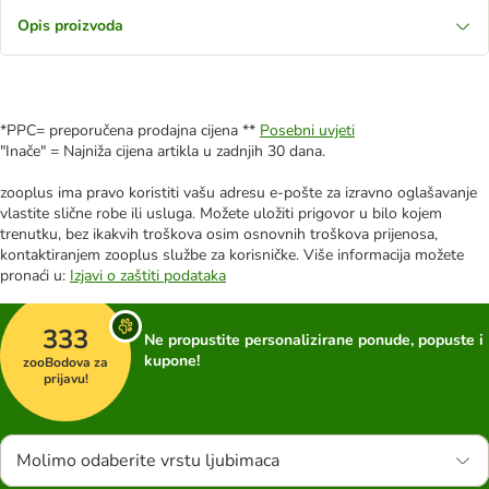
Opis proizvoda
*PPC= preporučena prodajna cijena **
Posebni uvjeti
"Inače" = Najniža cijena artikla u zadnjih 30 dana.
zooplus ima pravo koristiti vašu adresu e-pošte za izravno oglašavanje
vlastite slične robe ili usluga. Možete uložiti prigovor u bilo kojem
trenutku, bez ikakvih troškova osim osnovnih troškova prijenosa,
kontaktiranjem zooplus službe za korisničke. Više informacija možete
pronaći u:
Izjavi o zaštiti podataka
333
Ne propustite personalizirane ponude, popuste i
kupone!
zooBodova za
prijavu!
Molimo odaberite vrstu ljubimaca