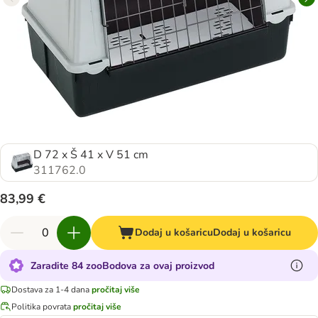
D 72 x Š 41 x V 51 cm
311762.0
83,99 €
Dodaj u košaricu
Dodaj u košaricu
Zaradite 84 zooBodova za ovaj proizvod
Dostava za 1-4 dana
pročitaj više
Politika povrata
pročitaj više