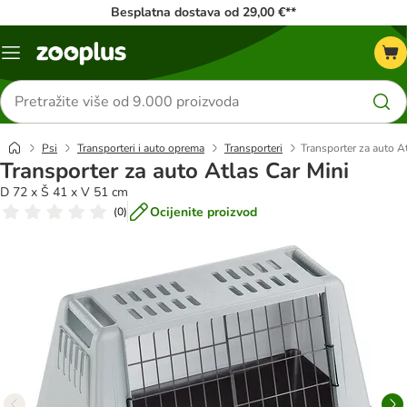
Besplatna dostava od 29,00 €**
Izbornik
Traži
proizvode
Psi
Transporteri i auto oprema
Transporteri
Transporter za auto A
Transporter za auto Atlas Car Mini
D 72 x Š 41 x V 51 cm
Ocijenite proizvod
(
0
)