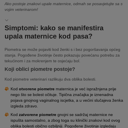
Ako postoje znakovi upale maternice, odmah se posavjetujte sa s
vojim veterinarom!
Simptomi: kako se manifestira
upala maternice kod pasa?
Piometra se može pojaviti kod ženki s i bez pogoršavanja općeg
stanja. Pogođene životinje često pokazuju povećanu potrebu za
tekućinom i za mokrenjem te osjećaju bol.
Koji oblici piometre postoje?
Kod piometre veterinari razlikuju dva oblika bolesti.
Kod
otvorene piometre
maternica je već ispražnjena prije
nego što se bolest očituje. Tipična značajka je iznenadna
pojava gnojnog vaginalnog iscjetka, a u većini slučajeva ženka
izgleda zdravo.
Kod
zatvorene piometre
gnojni se sadržaj maternice ne
ispušta samostalno, a zbog toga su klinički znakovi kod ovog
oblika bolesti obično ozbiljniji. Pogođene životinje izgledaju