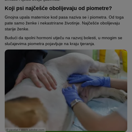
Koji psi najčešće obolijevaju od piometre?
Gnojna upala maternice kod pasa naziva se i piometra. Od toga
pate samo ženke i nekastrirane životinje. Najčešće obolijevaju
starije ženke.
Budući da spolni hormoni utječu na razvoj bolesti, u mnogim se
slučajevima piometra pojavljuje na kraju tjeranja.
© yavdat / stock.adobe.com