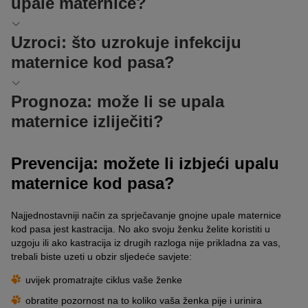
upale maternice?
veterinara. Veterinar može potvrditi dijagnozu nakon općeg
pregleda i procjene vanjskih genitalija s pomoću različitih metoda
dijagnoze.
Prije nego vaš veterinar započne s liječenjem, cirkulacija vaše
Uzroci: što uzrokuje infekciju
ženke mora biti stabilna. To može, između ostalog, zahtijevati
Vaginoskopija (endoskopija):
kod endoskopskog pregleda
maternice kod pasa?
terapiju infuzijom ili davanje kisika.
vagine veterinar se koristi endoskopom koji nalikuje štapiću i
na čiji je kraj ugrađena kamera. Vaginoskopom može utvrditi
Osim antibiotika i lijekova protiv bolova, predstoji odluka o
Uzrok piometre je upala maternice uzrokovana bakterijskom
potječe li gnoj iz vagine ili gornjih organa kao što je maternica.
Prognoza: može li se upala
kirurškom ili konzervativnom liječenju. Uz nekoliko rijetkih
infekcijom. Bakterije mogu na kraju tjeranja dospjeti u maternicu
iznimaka, ovarijohisterektomija (kastracija) standardna je metoda
Vaginalna citologija:
s pomoću takozvane eksfolijativne
maternice izliječiti?
jer je u tom trenutku grlić maternice još uvijek otvoren.
liječenja upale maternice kod pasa.
vaginalne citologije veterinar može detaljnije pregledati epitel
vagine, odnosno vanjske stanične slojeve, pod mikroskopom.
Kao i kod drugih bolesti, spolni hormoni ženke igraju važnu ulogu
Alternativa: konzervativna terapija
Ako na vrijeme prepoznate znakove i što brže posjetite
Ako se pod slikom miješaju takozvani neutrofilni granulociti,
pri razvoju upale maternice.
Prevencija: možete li izbjeći upalu
veterinara, prognoza liječenja bez komplikacija, poput
Ako je riječ o životinji za uzgoj ili teškim nuspojavama kastracije
odnosno podvrste bijelih krvnih stanica, to je znak upale.
Prirodno povećanje progesterona na kraju
maternice kod pasa?
poremećaja rada bubrega, najčešće je vrlo dobra. Čimbenik
kao što su inkontinencija, veterinar može poduzeti konzervativne
Ultrazvuk (sonografija):
kako bi dodatno proučavao razinu
razdoblja tjeranja
vremena stoga igra odlučujuću ulogu kod ove bolesti.
mjere.
tekućine u maternici, veterinar je može pregledati s pomoću
Velika opasnost od ponovnog oboljenja kod
Najjednostavniji način za sprječavanje gnojne upale maternice
Do kraja razdoblja tjeranja razina progesterona sve više raste,
rendgena ili ultrazvuka – potonje je obično pravi izbor.
U tu će svrhu veterinar vašoj ženki dati različite lijekove ovisno o
konzervativnog liječenja
kod pasa jest kastracija. No ako svoju ženku želite koristiti u
tako da se grlić maternice vaše ženke zatvara i pri tome se
stanju njezina ciklusa i redovito provjeravati uspjeh terapije
Pretrage krvi:
vaš veterinar može pronaći znakove upale
uzgoju ili ako kastracija iz drugih razloga nije prikladna za vas,
povećava osjetljivost sluznice na patogene.
ultrazvučnim pregledima. Sljedeće faze pri tome igraju bitnu
Ako svoju ženku liječite konzervativno, morate računati na rizik od
uzimanjem uzorka krvi vaše ženke. Uobičajeni znak gnojne
trebali biste uzeti u obzir sljedeće savjete:
ulogu.
ponovnog pojavljivanja bolesti. To je zbog toga što oko jedne
upale maternice je leukocitoza, odnosno povećana
Uz to progesteron dovodi do toga da sluznica maternice izlučuje
uvijek promatrajte ciklus vaše ženke
četvrtine konzervativno liječenih ženki s upalom maternice se
koncentracija bijelih krvnih stanica.
znatno više tekućine, idealno okruženje za širenje bakterije koje
U metostrusu (nakon tjeranja):
tijekom metoestrusa,
ponovno razboli.
uzrokuju gnojni iscjedak.
obratite pozornost na to koliko vaša ženka pije i urinira
koncentracija progesterona obično iznosi više od dva