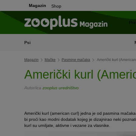
Magazin
Shop
Psi
Magazin
Mačke
Pasmine mačaka
Američki kurl (American
Američki kurl (Americ
Autor/ica
zooplus uredništvo
Američki
kurl (american curl)
jedna je
od
pasmina mačaka k
bi proći kao modni dodatak kojeg
je dizajnirao
neki poznat
kurl
su umiljate
, aktivn
e
i
vezane za vlasnike
.