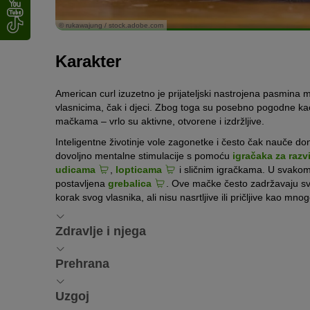
© rukawajung / stock.adobe.com
Karakter
American curl izuzetno je prijateljski nastrojena pasmina 
vlasnicima, čak i djeci. Zbog toga su posebno pogodne ka
mačkama – vrlo su aktivne, otvorene i izdržljive.
Inteligentne životinje vole zagonetke i često čak nauče donije
dovoljno mentalne stimulacije s pomoću
igračaka za razvi
udicama
,
lopticama
i sličnim igračkama. U svakom 
postavljena
grebalica
. Ove mačke često zadržavaju svoj
korak svog vlasnika, ali nisu nasrtljive ili pričljive kao m
Zdravlje i njega
Zdravlje i njega
Prehrana
Prehrana
Iako se ova pasmina mačaka smatra izdržljivom i zdravom
Uzgoj
Uzak ušni kanal može dovesti do povećane proizvodnje vosk