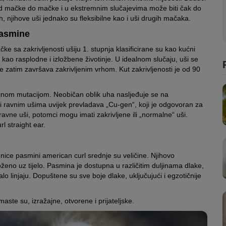
e od mačke do mačke i u ekstremnim slučajevima može biti čak do
h, njihove uši jednako su fleksibilne kao i uši drugih mačaka.
pasmine
e sa zakrivljenosti ušiju 1. stupnja klasificirane su kao kućni
se kao rasplodne i izložbene životinje. U idealnom slučaju, uši se
oje zatim završava zakrivljenim vrhom. Kut zakrivljenosti je od 90
jnom mutacijom. Neobičan oblik uha nasljeđuje se na
 ravnim ušima uvijek prevladava „Cu-gen“, koji je odgovoran za
 ravne uši, potomci mogu imati zakrivljene ili „normalne“ uši.
l straight ear.
nice pasmini american curl srednje su veličine. Njihovo
eno uz tijelo. Pasmina je dostupna u različitim duljinama dlake,
 linjaju. Dopuštene su sve boje dlake, uključujući i egzotičnije
te su, izražajne, otvorene i prijateljske.