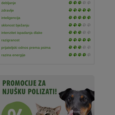
3
debljanje
5
of
3
zdravlje
5
of
3
inteligencija
5
of
3
sklonost bježanju
5
of
3
intenzitet ispadanja dlake
5
of
3
razigranost
5
of
3
prijateljski odnos prema psima
5
of
3
razina energije
5
of
5