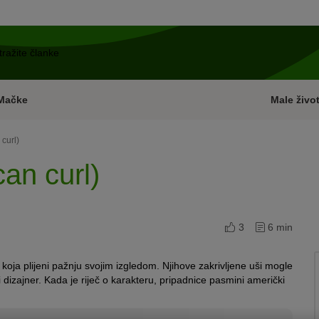
Mačke
Male život
 curl)
an curl)
3
6 min
oja plijeni pažnju
svojim izgledom
.
N
jihove zakrivljene uši
mogle
i
dizajner. Kada je riječ o karakteru,
pripadnice pasmini američki