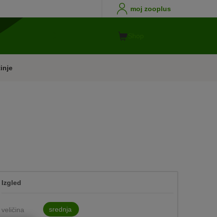
moj zooplus
Shop
inje
Izgled
srednja
veličina