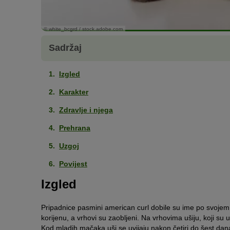
© white_bcgrd / stock.adobe.com
Sadržaj
Izgled
Karakter
Zdravlje i njega
Prehrana
Uzgoj
Povijest
Izgled
Pripadnice pasmini american curl dobile su ime po svojem n
korijenu, a vrhovi su zaobljeni. Na vrhovima ušiju, koji su 
Kod mladih mačaka uši se uvijaju nakon četiri do šest dana