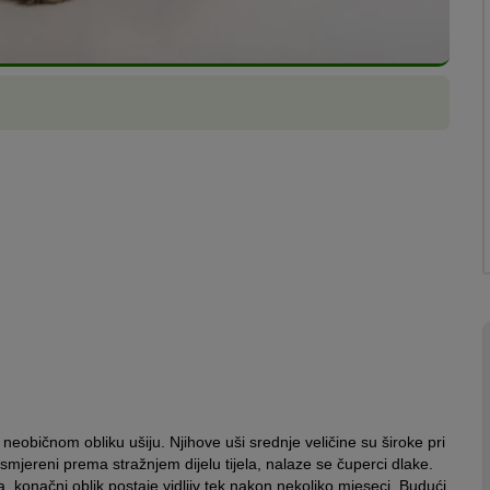
eobičnom obliku ušiju. Njihove uši srednje veličine su široke pri
usmjereni prema stražnjem dijelu tijela, nalaze se čuperci dlake.
, konačni oblik postaje vidljiv tek nakon nekoliko mjeseci. Budući