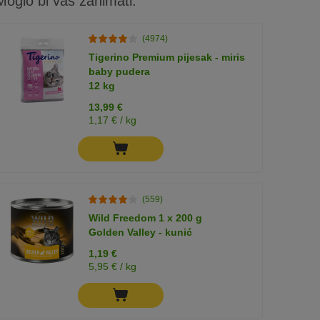
Moglo bi vas zanimati:
(4974)
Tigerino Premium pijesak - miris
baby pudera
12 kg
13,99 €
1,17 € / kg
(559)
Wild Freedom 1 x 200 g
Golden Valley - kunić
1,19 €
5,95 € / kg