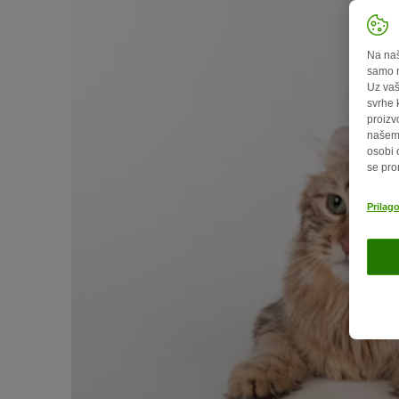
Na naš
samo n
Uz vaš
svrhe 
proizv
našem 
osobi 
se pro
Prilag