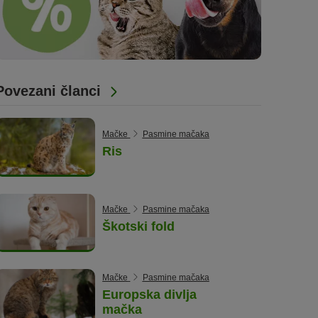
Povezani članci
Mačke
Pasmine mačaka
Ris
Mačke
Pasmine mačaka
Škotski fold
Mačke
Pasmine mačaka
Europska divlja
mačka