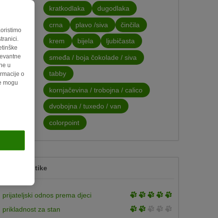
kratkodlaka
dugodlaka
krzno
crna
plavo /siva
činčila
Koristimo
ranici.
krem
bijela
ljubičasta
boja
etinške
levantne
smeđa / boja čokolade / siva
ene u
tabby
rmacije o
de mogu
kornjačevina / trobojna / calico
uzorak
dvobojna / tuxedo / van
colorpoint
Karakteristike
3
prijateljski odnos prema djeci
of
3
prikladnost za stan
5
of