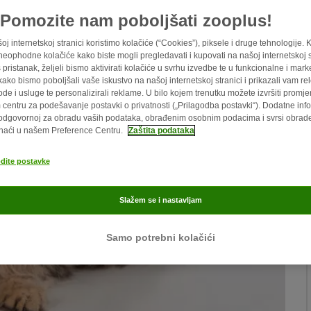
Pomozite nam poboljšati zooplus!
oj internetskoj stranici koristimo kolačiće (“Cookies”), piksele i druge tehnologije. 
eophodne kolačiće kako biste mogli pregledavati i kupovati na našoj internetskoj st
 pristanak, željeli bismo aktivirati kolačiće u svrhu izvedbe te u funkcionalne i mark
kako bismo poboljšali vaše iskustvo na našoj internetskoj stranici i prikazali vam re
ode i usluge te personalizirali reklame. U bilo kojem trenutku možete izvršiti promj
centru za podešavanje postavki o privatnosti („Prilagodba postavki“). Dodatne info
odgovornoj za obradu vaših podataka, obrađenim osobnim podacima i svrsi obra
naći u našem Preference Centru.
Zaštita podataka
odite postavke
Slažem se i nastavljam
Samo potrebni kolačići