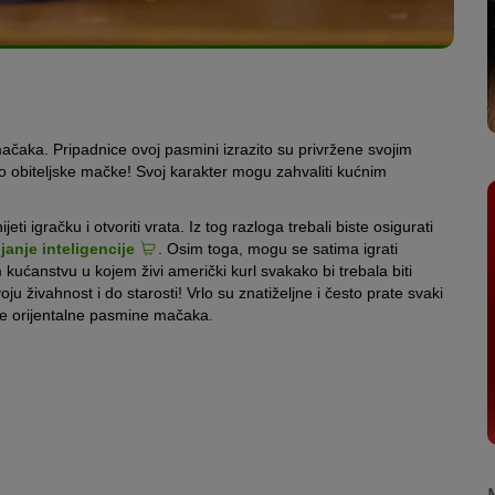
mačaka. Pripadnice ovoj pasmini izrazito su privržene svojim
o obiteljske mačke! Svoj karakter mogu zahvaliti kućnim
ti igračku i otvoriti vrata. Iz tog razloga trebali biste osigurati
janje inteligencije
. Osim toga, mogu se satima igrati
kućanstvu u kojem živi američki kurl svakako bi trebala biti
u živahnost i do starosti! Vrlo su znatiželjne i često prate svaki
noge orijentalne pasmine mačaka.
, zakrivljene uši ponekad dovode do zdravstvenih problema.
a i visokog rizika od upale. Redovita kontrola uha najbolja je