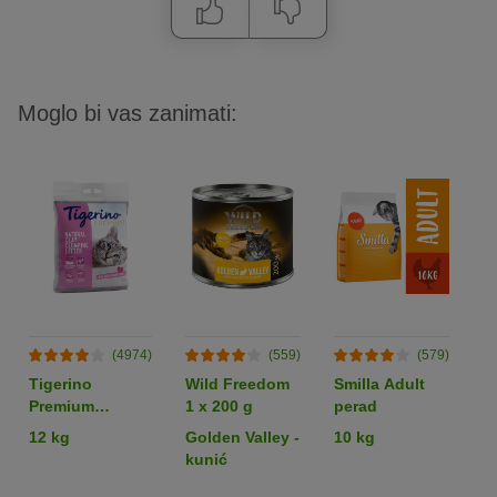
Moglo bi vas zanimati:
(4974)
(559)
(579)
Tigerino
Wild Freedom
Smilla Adult
W
Premium
1 x 200 g
perad
A
pijesak - miris
6
12 kg
Golden Valley -
10 kg
m
baby pudera
kunić
p