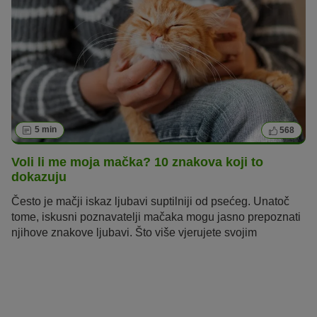
5 min
568
Voli li me moja mačka? 10 znakova koji to
dokazuju
Često je mačji iskaz ljubavi suptilniji od psećeg.
Unatoč
tome, iskusni poznavatelji mačaka mogu jasno prepoznati
njihove znakove ljubavi. Što više vjerujete svojim
instinktima, kao što to radi i vaša mačka, vidjet ćete i
osjetiti koliko vas vaša
ljubimica
voli.