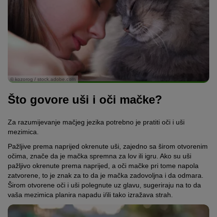
© kozorog / stock.adobe.com
Što govore uši i oči mačke?
Za razumijevanje mačjeg jezika potrebno je pratiti oči i uši
mezimica.
Pažljive prema naprijed okrenute uši, zajedno sa širom otvorenim
očima, znače da je mačka spremna za lov ili igru. Ako su uši
pažljivo okrenute prema naprijed, a oči mačke pri tome napola
zatvorene, to je znak za to da je mačka zadovoljna i da odmara.
Širom otvorene oči i uši polegnute uz glavu, sugeriraju na to da
vaša mezimica planira napadu i/ili tako izražava strah.