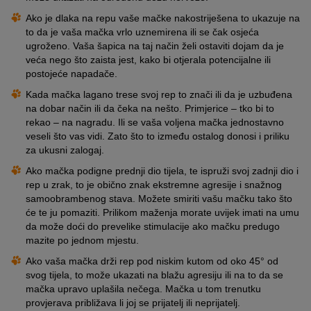
Ako je dlaka na repu vaše mačke nakostriješena to ukazuje na
to da je vaša mačka vrlo uznemirena ili se čak osjeća
ugroženo. Vaša šapica na taj način želi ostaviti dojam da je
veća nego što zaista jest, kako bi otjerala potencijalne ili
postojeće napadače.
Kada mačka lagano trese svoj rep to znači ili da je uzbuđena
na dobar način ili da čeka na nešto. Primjerice – tko bi to
rekao – na nagradu. Ili se vaša voljena mačka jednostavno
veseli što vas vidi. Zato što to između ostalog donosi i priliku
za ukusni zalogaj.
Ako mačka podigne prednji dio tijela, te ispruži svoj zadnji dio i
rep u zrak, to je obično znak ekstremne agresije i snažnog
samoobrambenog stava. Možete smiriti vašu mačku tako što
će te ju pomaziti. Prilikom maženja morate uvijek imati na umu
da može doći do prevelike stimulacije ako mačku predugo
mazite po jednom mjestu.
Ako vaša mačka drži rep pod niskim kutom od oko 45° od
svog tijela, to može ukazati na blažu agresiju ili na to da se
mačka upravo uplašila nečega. Mačka u tom trenutku
provjerava približava li joj se prijatelj ili neprijatelj.