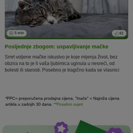
5 min
82
Posljednje zbogom: uspavljivanje mačke
Smrt voljene mačke iskustvo je koje mijenja život, bez
obzira na to je li vaša ljubimica uginula u nesreći, od
bolesti ili starosti. Posebno je tragično kada se vlasnici
moraju odlučiti na uspavljivanje mačke
. U nastavku
saznajte
što treba uzeti u obzir prilikom uspav
l
jivanja i
kako se nositi s tugom.
*PPC= preporučena prodajna cijena, "Inače" = Najniža cijena
artikla u zadnjih 30 dana.
**Posebni uvjeti