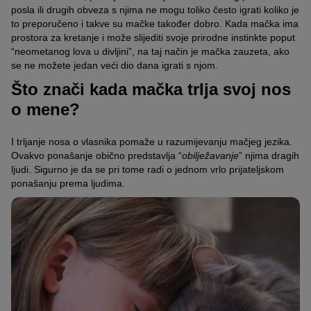
posla ili drugih obveza s njima ne mogu toliko često igrati koliko je
to preporučeno i takve su mačke također dobro. Kada mačka ima
prostora za kretanje i može slijediti svoje prirodne instinkte poput
“neometanog lova u divljini”, na taj način je mačka zauzeta, ako
se ne možete jedan veći dio dana igrati s njom.
Što znači kada mačka trlja svoj nos
o mene?
I trljanje nosa o vlasnika pomaže u razumijevanju mačjeg jezika.
Ovakvo ponašanje obično predstavlja “
obilježavanje
” njima dragih
ljudi. Sigurno je da se pri tome radi o jednom vrlo prijateljskom
ponašanju prema ljudima.