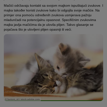
Mačići održavaju kontakt sa svojom majkom ispuštajući zvukove. I
majka također koristi zvukove kako bi odgojila svoje mačiće. Na
primjer ona pomoću određenih zvukova usmjerava pažnju
mladunčadi na potencijalnu opasnost. Specifičnim zvukovima
majka javlja mačićima da je ulovila plijen. Takvo glasanje se
pojačava što je ulovljeni plijen opasniji ili veći.
© fantom_rd / stock.adobe.com