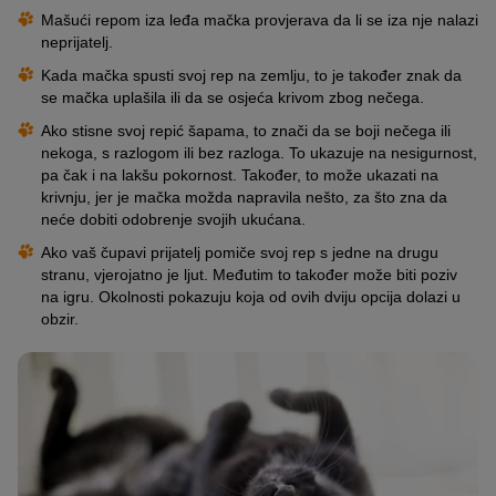
Mašući repom iza leđa mačka provjerava da li se iza nje nalazi
neprijatelj.
Kada mačka spusti svoj rep na zemlju, to je također znak da
se mačka uplašila ili da se osjeća krivom zbog nečega.
Ako stisne svoj repić šapama, to znači da se boji nečega ili
nekoga, s razlogom ili bez razloga. To ukazuje na nesigurnost,
pa čak i na lakšu pokornost. Također, to može ukazati na
krivnju, jer je mačka možda napravila nešto, za što zna da
neće dobiti odobrenje svojih ukućana.
Ako vaš čupavi prijatelj pomiče svoj rep s jedne na drugu
stranu, vjerojatno je ljut. Međutim to također može biti poziv
na igru. Okolnosti pokazuju koja od ovih dviju opcija dolazi u
obzir.