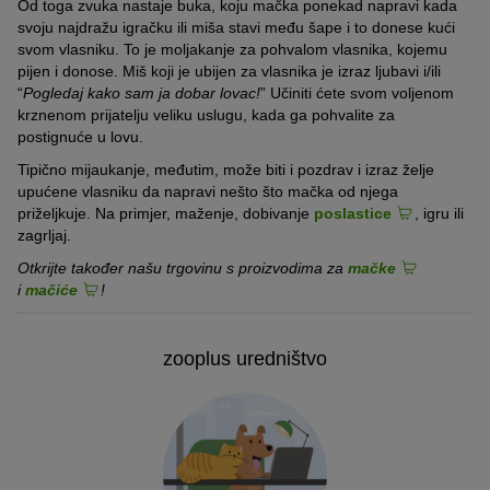
Od toga zvuka nastaje buka, koju mačka ponekad napravi kada
svoju najdražu igračku ili miša stavi među šape i to donese kući
svom vlasniku. To je moljakanje za pohvalom vlasnika, kojemu
pijen i donose. Miš koji je ubijen za vlasnika je izraz ljubavi i/ili
“
Pogledaj kako sam ja dobar lovac!
” Učiniti ćete svom voljenom
krznenom prijatelju veliku uslugu, kada ga pohvalite za
postignuće u lovu.
Tipično mijaukanje, međutim, može biti i pozdrav i izraz želje
upućene vlasniku da napravi nešto što mačka od njega
priželjkuje. Na primjer, maženje, dobivanje
poslastice
, igru ili
zagrljaj.
Otkrijte također našu trgovinu s proizvodima za
mačke
i
mačiće
!
zooplus uredništvo