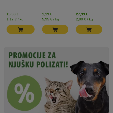
13,99 €
1,19 €
27,99 €
5
1,17 € / kg
5,95 € / kg
2,80 € / kg
10