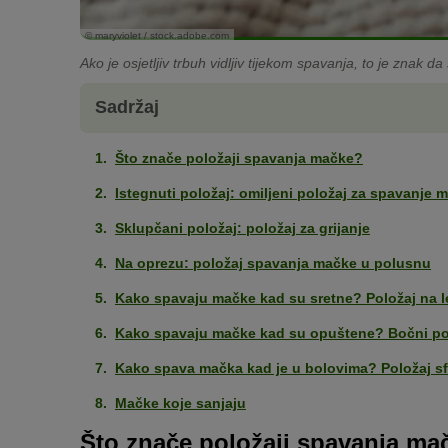
© maryviolet / stock.adobe.com
Ako je osjetljiv trbuh vidljiv tijekom spavanja, to je znak 
Sadržaj
Što znače položaji spavanja mačke?
Istegnuti položaj: omiljeni položaj za spavanj
Sklupčani položaj: položaj za grijanje
Na oprezu: položaj spavanja mačke u polusnu
Kako spavaju mačke kad su sretne? Položaj na 
Kako spavaju mačke kad su opuštene? Bočni po
Kako spava mačka kad je u bolovima? Položaj s
Mačke koje sanjaju
Što znače položaji spavanja ma