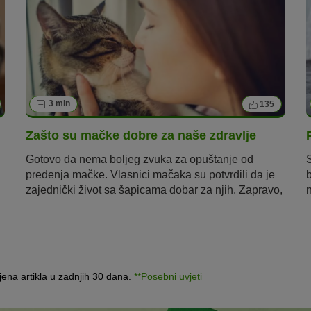
3 min
135
Zašto su mačke dobre za naše zdravlje
Gotovo da nema boljeg zvuka za opuštanje od
predenja mačke. Vlasnici mačaka su potvrdili da je
zajednički život sa šapicama dobar za njih. Zapravo,
n
ova tvrdnja se može znanstveno potvrditi. U
nastavku pročitajte zašto su mačke dobre za naše
zdravlje.
jena artikla u zadnjih 30 dana.
**Posebni uvjeti