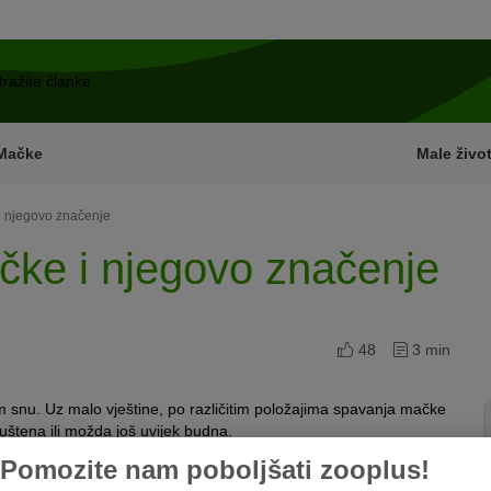
Mačke
Male život
i njegovo značenje
čke i njegovo značenje
48
3 min
m snu. Uz malo vještine, po različitim položajima spavanja mačke
opuštena ili možda još uvijek budna.
Pomozite nam poboljšati zooplus!