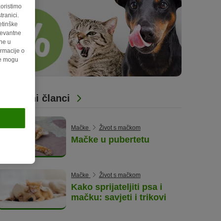
Koristimo
ranici.
etinške
levantne
ene u
rmacije o
de mogu
Povezani članci
Mačke
Život s mačkom
Mačke u pubertetu
Mačke
Život s mačkom
Kako sprijateljiti psa i
mačku: savjeti i trikovi