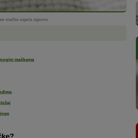
da se mačka osjeća sigurno.
e mnogim mačkama
leđima
ložaj
finge
čke?