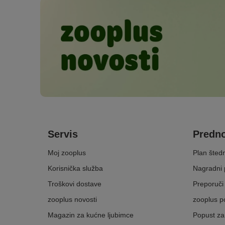
Servis
Predno
Moj zooplus
Plan šted
Korisnička služba
Nagradni
Troškovi dostave
Preporuči 
zooplus novosti
zooplus p
Magazin za kućne ljubimce
Popust za 