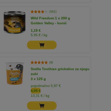
(561)
Wild Freedom 1 x 200 g
Golden Valley - kunić
1,19 €
5,95 € / kg
(9)
Smilla Toothies grickalice za njegu
zubi
3 x 125 g
pojedinačno 5,97 €
4,99 €
13,31 € / kg