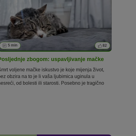
5 min
82
Posljednje zbogom: uspavljivanje mačke
Smrt voljene mačke iskustvo je koje mijenja život,
bez obzira na to je li vaša ljubimica uginula u
esreći, od bolesti ili starosti. Posebno je tragično
kada se vlasnici moraju odlučiti na uspavljivanje
mačke
. U nastavku saznajte
što treba uzeti u obzir
prilikom uspav
l
jivanja i kako se nositi s tugom.