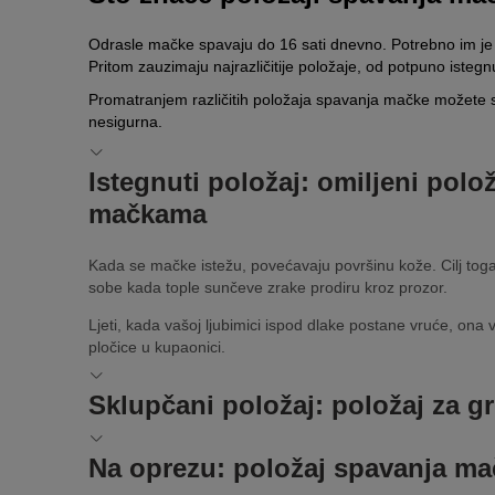
Odrasle mačke spavaju do 16 sati dnevno. Potrebno im je
Pritom zauzimaju najrazličitije položaje, od potpuno istegn
Promatranjem različitih položaja spavanja mačke možete saz
nesigurna.
Istegnuti položaj: omiljeni pol
mačkama
Kada se mačke istežu, povećavaju površinu kože. Cilj toga 
sobe kada tople sunčeve zrake prodiru kroz prozor.
Ljeti, kada vašoj ljubimici ispod dlake postane vruće, ona vo
pločice u kupaonici.
Sklupčani položaj: položaj za gr
Ako se mačka tijekom spavanja sklupča, vjerojatno se želi u
Na oprezu: položaj spavanja m
omota oko svojeg tijela poput šala.