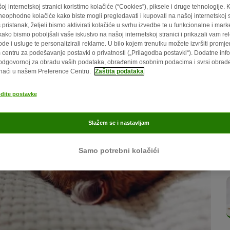
oj internetskoj stranici koristimo kolačiće (“Cookies”), piksele i druge tehnologije. 
eophodne kolačiće kako biste mogli pregledavati i kupovati na našoj internetskoj st
 pristanak, željeli bismo aktivirati kolačiće u svrhu izvedbe te u funkcionalne i mark
kako bismo poboljšali vaše iskustvo na našoj internetskoj stranici i prikazali vam re
ode i usluge te personalizirali reklame. U bilo kojem trenutku možete izvršiti promj
centru za podešavanje postavki o privatnosti („Prilagodba postavki“). Dodatne info
odgovornoj za obradu vaših podataka, obrađenim osobnim podacima i svrsi obra
naći u našem Preference Centru.
Zaštita podataka
odite postavke
Slažem se i nastavljam
Samo potrebni kolačići