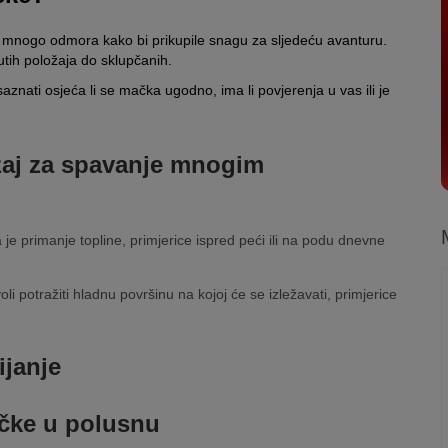
 mnogo odmora kako bi prikupile snagu za sljedeću avanturu.
utih položaja do sklupčanih.
nati osjeća li se mačka ugodno, ima li povjerenja u vas ili je
ožaj za spavanje mnogim
je primanje topline, primjerice ispred peći ili na podu dnevne
li potražiti hladnu površinu na kojoj će se izležavati, primjerice
ijanje
grijati. Obično sklanja glavu, povlači šape ispod trbuha i rep
ačke u polusnu