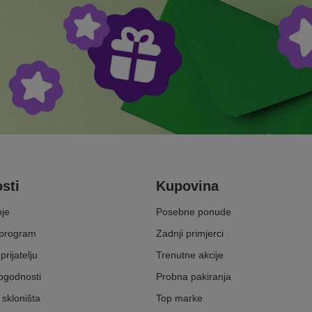
sti
Kupovina
nje
Posebne ponude
 program
Zadnji primjerci
prijatelju
Trenutne akcije
ogodnosti
Probna pakiranja
skloništa
Top marke