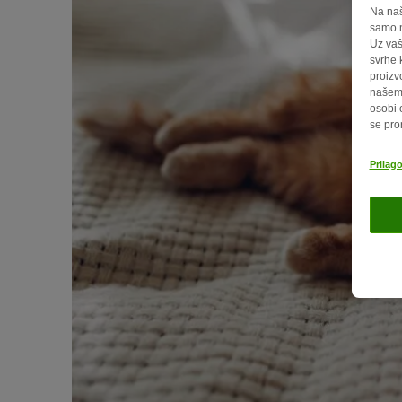
Na naš
samo n
Uz vaš
svrhe 
proizv
našem 
osobi 
se pro
Prilag