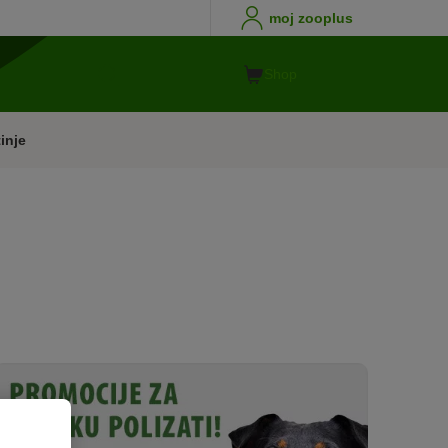
moj zooplus
Shop
inje