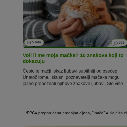
5 min
568
Voli li me moja mačka? 10 znakova koji to
dokazuju
Često je mačji iskaz ljubavi suptilniji od psećeg.
Unatoč tome, iskusni poznavatelji mačaka mogu
jasno prepoznati njihove znakove ljubavi. Što više
vjerujete svojim instinktima, kao što to radi i vaša
mačka, vidjet ćete i osjetiti koliko vas vaša
ljubimica
voli.
*PPC= preporučena prodajna cijena, "Inače" = Najniža ci