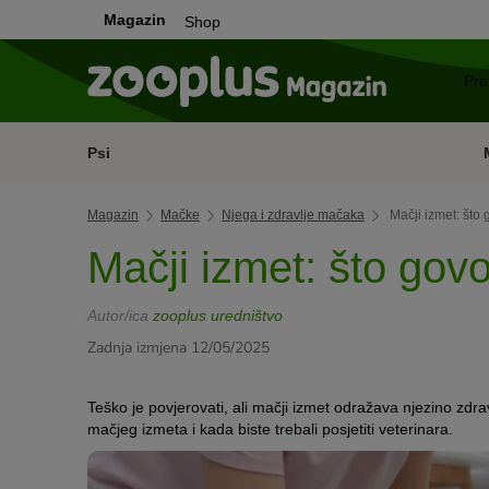
Magazin
Shop
Psi
Magazin
Mačke
Njega i zdravlje mačaka
Mačji izmet: što 
Mačji izmet: što govo
Autor/ica
zooplus uredništvo
Zadnja izmjena 12/05/2025
Teško je povjerovati, ali mačji izmet odražava
njezino
zdrav
mačjeg izmeta i kada biste trebali posjetiti veterinara.