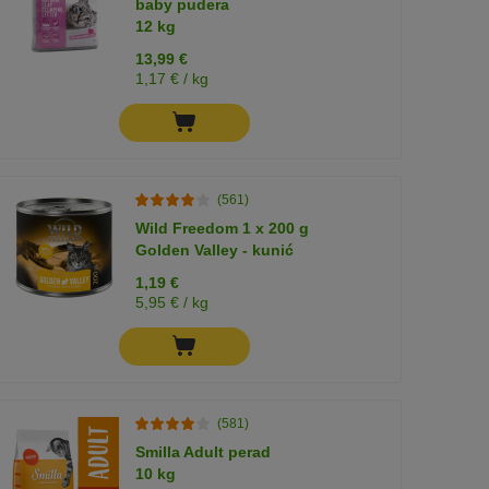
baby pudera
12 kg
13,99 €
1,17 € / kg
(561)
Wild Freedom 1 x 200 g
Golden Valley - kunić
1,19 €
5,95 € / kg
(581)
Smilla Adult perad
10 kg