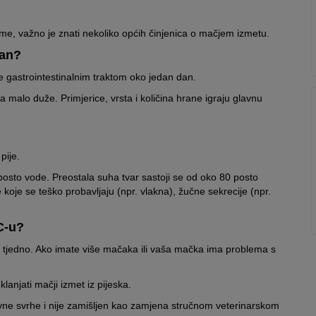
me, važno je znati nekoliko općih činjenica o mačjem izmetu.
dan?
e gastrointestinalnim traktom oko jedan dan.
a malo duže. Primjerice, vrsta i količina hrane igraju glavnu
pije.
posto vode. Preostala suha tvar sastoji se od oko 80 posto
oje se teško probavljaju (npr. vlakna), žučne sekrecije (npr.
WC-u?
m tjedno. Ako imate više mačaka ili vaša mačka ima problema s
anjati mačji izmet iz pijeska.
ne svrhe i nije zamišljen kao zamjena stručnom veterinarskom