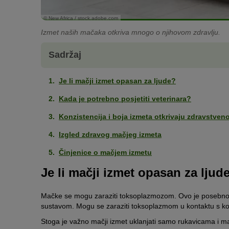
© New Africa / stock.adobe.com
Izmet naših mačaka otkriva mnogo o njihovom zdravlju.
Sadržaj
Je li mačji izmet opasan za ljude?
Kada je potrebno posjetiti veterinara?
Konzistencija i boja izmeta otkrivaju zdravstven
Izgled zdravog mačjeg izmeta
Činjenice o mačjem izmetu
Je li mačji izmet opasan za ljud
Mačke se mogu zaraziti toksoplazmozom. Ovo je posebno 
sustavom. Mogu se zaraziti toksoplazmom u kontaktu s k
Stoga je važno mačji izmet uklanjati samo rukavicama i ma