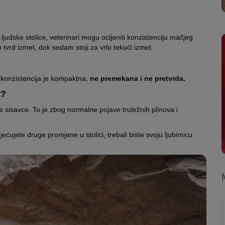
oljevom smatra se onaj koji traje manje od tjedan dana. Onaj koji
a žutu žuč. Ona sadrži pigment bilirubin.
 mogla imati upalu debelog crijeva
mijenja. Međutim, trebali biste obavijestiti veterinara ako ste
ko primijetite niti, svakako biste trebali obavijestiti veterinara koji
liječenje. Budući da dok akutni proljev obično brzo prestaje
ra što hitnije ako je izmet:
alergiji
nu ljudske stolice, veterinari mogu ocijeniti konzistenciju mačjeg
nični proljev često zahtijeva dodatne medicinske mjere (npr.
tvrd izmet, dok sedam stoji za vrlo tekući izmet.
inalnog trakta
 konzistencija je kompaktna,
ne premekana i ne pretvrda.
ntestinalnog trakta
ane, pokvarena hrana)
a?
ja), bakterije (npr. campylobacter., salmonella), paraziti (npr.
 sisavce. To je zbog normalne pojave truležnih plinova i
 fibroplazija)
ćujete druge promjene u stolici, trebali biste svoju ljubimicu
, upala gušterače)
ode iz izmeta. Ako se crijevni sadržaj predugo zadržava u