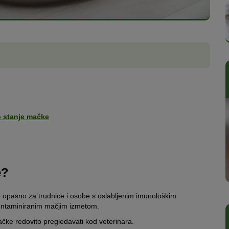
o stanje mačke
e?
opasno za trudnice i osobe s oslabljenim imunološkim
ontaminiranim mačjim izmetom.
čke redovito pregledavati kod veterinara.