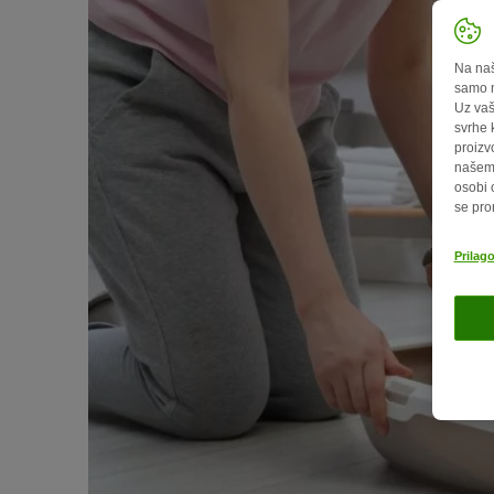
Na naš
samo n
Uz vaš
svrhe 
proizv
našem 
osobi 
se pro
Prilag