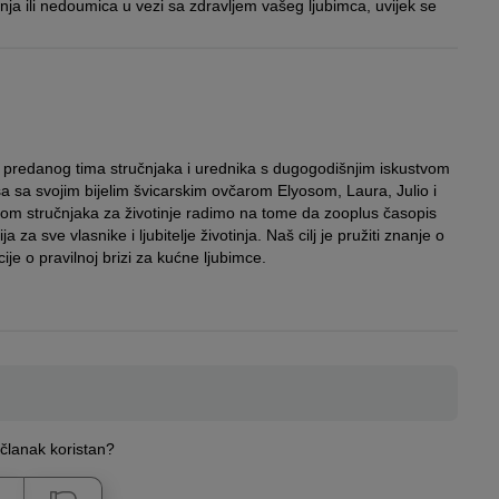
itanja ili nedoumica u vezi sa zdravljem vašeg ljubimca, uvijek se
d predanog tima stručnjaka i urednika s dugogodišnjim iskustvom
sa sa svojim bijelim švicarskim ovčarom Elyosom, Laura, Julio i
om stručnjaka za životinje radimo na tome da zooplus časopis
za sve vlasnike i ljubitelje životinja. Naš cilj je pružiti znanje o
ije o pravilnoj brizi za kućne ljubimce.
j članak koristan?