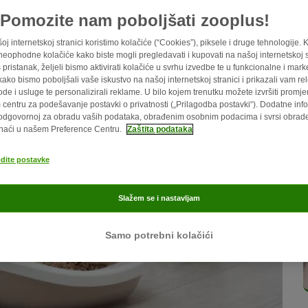
Pomozite nam poboljšati zooplus!
oj internetskoj stranici koristimo kolačiće (“Cookies”), piksele i druge tehnologije. 
eophodne kolačiće kako biste mogli pregledavati i kupovati na našoj internetskoj st
 pristanak, željeli bismo aktivirati kolačiće u svrhu izvedbe te u funkcionalne i mark
kako bismo poboljšali vaše iskustvo na našoj internetskoj stranici i prikazali vam re
ode i usluge te personalizirali reklame. U bilo kojem trenutku možete izvršiti promj
centru za podešavanje postavki o privatnosti („Prilagodba postavki“). Dodatne info
odgovornoj za obradu vaših podataka, obrađenim osobnim podacima i svrsi obra
naći u našem Preference Centru.
Zaštita podataka
odite postavke
Slažem se i nastavljam
Samo potrebni kolačići