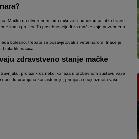
inara?
olinu. Mačke na otvorenom jedu miševe ili ponekad ostatke hrane
jeme imaju proljev. To posebno vrijedi za mačke koje povremeno
leda bolesno, trebate se posavjetovati s veterinarom. Inače je
kod mladih mačića.
rivaju zdravstveno stanje mačke
a travnjaku, prolazi kroz nekoliko faza u probavnom sustavu vaše
oći do promjena konzistencije, primjesa i boje izmeta vaše
trenutačnom zdravstvenom stanju vaše mačke. Izmet koji je
 mačjem izmetu. Ponekad ćete pronaći i druge primjese koje