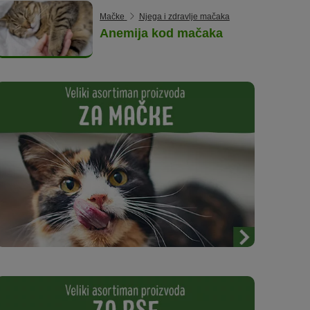
Mačke
Njega i zdravlje mačaka
Anemija kod mačaka