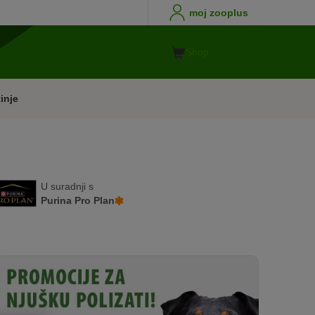
moj zooplus
Shop
inje
U suradnji s
Purina Pro Plan