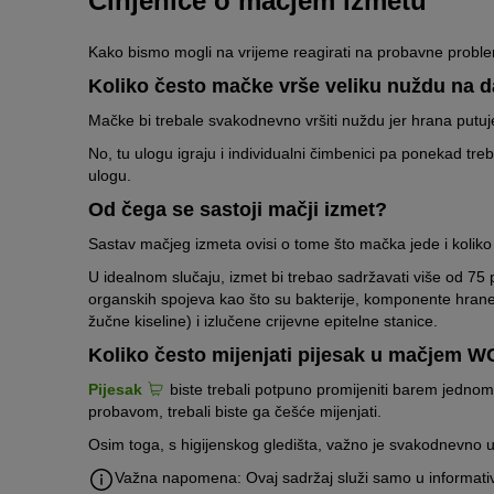
Činjenice o mačjem izmetu
Kako bismo mogli na vrijeme reagirati na probavne proble
Koliko često mačke vrše veliku nuždu na 
Mačke bi trebale svakodnevno vršiti nuždu jer hrana putuj
No, tu ulogu igraju i individualni čimbenici pa ponekad treb
ulogu.
Od čega se sastoji mačji izmet?
Sastav mačjeg izmeta ovisi o tome što mačka jede i koliko 
U idealnom slučaju, izmet bi trebao sadržavati više od 75 
organskih spojeva kao što su bakterije, komponente hrane k
žučne kiseline) i izlučene crijevne epitelne stanice.
Koliko često mijenjati pijesak u mačjem 
Pijesak
biste trebali potpuno promijeniti barem jedno
probavom, trebali biste ga češće mijenjati.
Osim toga, s higijenskog gledišta, važno je svakodnevno ukl
Važna napomena: Ovaj sadržaj služi samo u informativ