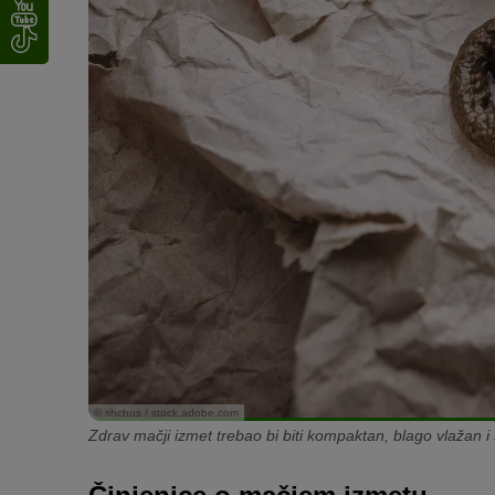
Rezultat toga je vrlo tvrd mačji izmet. Dakle, tvrda stolic
Ako postoji mehanički poremećaj, crijevo bi moglo biti zač
poremećaj, s druge strane, može biti posljedica anestezije i
© shchus / stock.adobe.com
Zdrav mačji izmet trebao bi biti kompaktan, blago vlažan 