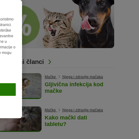
Koristimo
ranici.
etinške
levantne
ene u
rmacije o
de mogu
Povezani članci
Mačke
Njega i zdravlje mačaka
Gljivična infekcija kod
mačke
Mačke
Njega i zdravlje mačaka
Kako mački dati
tabletu?