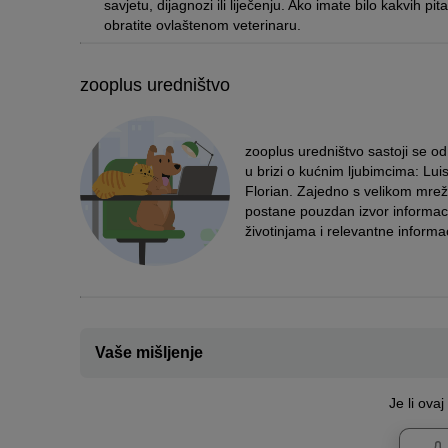
savjetu, dijagnozi ili liječenju. Ako imate bilo kakvih p
obratite ovlaštenom veterinaru.
zooplus uredništvo
zooplus uredništvo sastoji se o
u brizi o kućnim ljubimcima: Lui
Florian. Zajedno s velikom mrež
postane pouzdan izvor informacija 
životinjama i relevantne informac
Vaše mišljenje
Je li ova