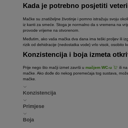
Kada je potrebno posjetiti veter
Mačke su znatiželjne životinje i pomno istražuju svoju ok
iz kanti za smeće. Stoga je normalno da s vremena na vri
provode vrijeme na otvorenom.
Međutim, ako vaša mačka dva dana ima teški proljev ili izg
rizik od dehidracije (nedostatka vode) vrlo visok, osobito 
Konzistencija i boja izmeta otk
Prije nego što mačji izmet završi u
mačjem WC-u
ili n
mačke. Ako dođe do nekog poremećaja tog sustava, može d
mačke.
Konzistencija
Konzistencija izmeta, između ostalog, daje informaciju o 
Primjese
premekan ili pretvrd može biti prvi znak mogućih bolesti.
Ako je vaša mačka jela travu, kasnije to možete vidjeti u
Boja
1. Tekući mačji izmet
pružaju važne naznake o probavnom traktu vaše mačke: