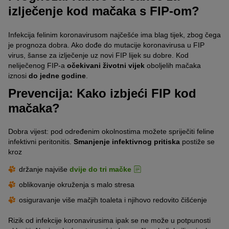
izlječenje kod mačaka s FIP-om?
Infekcija felinim koronavirusom najčešće ima blag tijek, zbog čega
je prognoza dobra. Ako dođe do mutacije koronavirusa u FIP
virus, šanse za izlječenje uz novi FIP lijek su dobre. Kod
neliječenog FIP-a
očekivani životni vijek
oboljelih mačaka
iznosi
do jedne godine
.
Prevencija: Kako izbjeći FIP kod
mačaka?
Dobra vijest: pod određenim okolnostima možete spriječiti feline
infektivni peritonitis.
Smanjenje infektivnog pritiska
postiže se
kroz
držanje najviše
dvije do tri mačke
oblikovanje okruženja s malo stresa
osiguravanje više mačjih toaleta i njihovo redovito čišćenje
Rizik od infekcije koronavirusima ipak se ne može u potpunosti