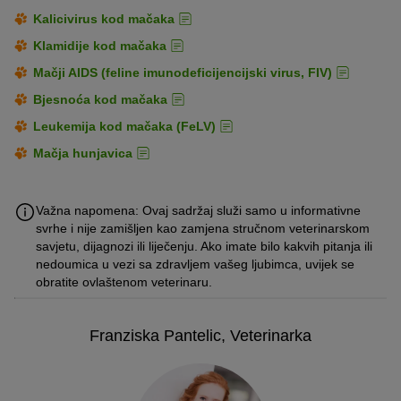
Kalicivirus kod mačaka
Klamidije kod mačaka
Mačji AIDS (feline imunodeficijencijski virus, FIV)
Bjesnoća kod mačaka
Leukemija kod mačaka (FeLV)
Mačja hunjavica
Važna napomena: Ovaj sadržaj služi samo u informativne
svrhe i nije zamišljen kao zamjena stručnom veterinarskom
savjetu, dijagnozi ili liječenju. Ako imate bilo kakvih pitanja ili
nedoumica u vezi sa zdravljem vašeg ljubimca, uvijek se
obratite ovlaštenom veterinaru.
Franziska Pantelic, Veterinarka