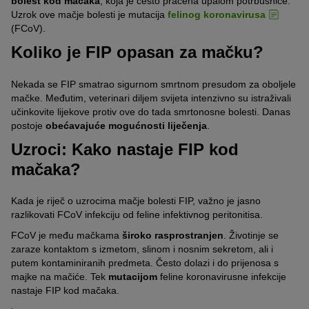
bolest kod mačaka
, koja je često praćena upalom potrbušnice.
Uzrok ove mačje bolesti je mutacija
felinog koronavirusa
(FCoV).
Koliko je FIP opasan za mačku?
Nekada se FIP smatrao sigurnom smrtnom presudom za oboljele
mačke. Međutim, veterinari diljem svijeta intenzivno su istraživali
učinkovite lijekove protiv ove do tada smrtonosne bolesti. Danas
postoje
obećavajuće mogućnosti liječenja
.
Uzroci: Kako nastaje FIP kod
mačaka?
Kada je riječ o uzrocima mačje bolesti FIP, važno je jasno
razlikovati FCoV infekciju od feline infektivnog peritonitisa.
FCoV je među mačkama
široko rasprostranjen
. Životinje se
zaraze kontaktom s izmetom, slinom i nosnim sekretom, ali i
putem kontaminiranih predmeta. Često dolazi i do prijenosa s
majke na mačiće. Tek
mutacijom
feline koronavirusne infekcije
nastaje FIP kod mačaka.