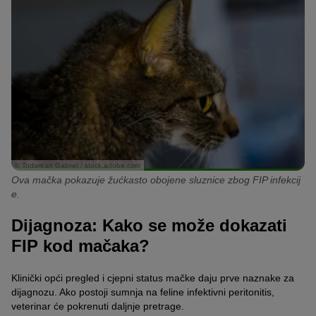
© Todorean Gabriel / stock.adobe.com
Ova mačka pokazuje žućkasto obojene sluznice zbog FIP infekcij
e.
Dijagnoza: Kako se može dokazati
FIP kod mačaka?
Klinički opći pregled i cjepni status mačke daju prve naznake za
dijagnozu. Ako postoji sumnja na feline infektivni peritonitis,
veterinar će pokrenuti daljnje pretrage.