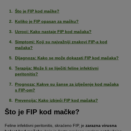
Što je FIP kod mačke?
Koliko je FIP opasan za mačku?
Uzroci: Kako nastaje FIP kod mačaka?
Simptomi: Koji su najvažniji znakovi FIP-a kod
mačaka?
Dijagnoza: Kako se može dokazati FIP kod mačaka?
Terapija: Može li se liječiti feline infektivni
peritonitis?
Prognoza: Kakve su šanse za izlječenje kod mačaka
s FIP-om?
Prevencija: Kako izbjeći FIP kod mačaka?
Što je FIP kod mačke?
Feline infektivni peritonitis, skraćeno FIP, je
zarazna virusna