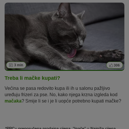
je prehladu kod mačke potrebno pažljivo promatrati.
3 min
306
Treba li mačke kupati?
Većina se pasa redovito kupa ili ih u salonu pažljivo
uređuju frizeri za pse. No, kako njega krzna izgleda kod
mačaka
? Smije li se i je li uopće potrebno kupati mačke?
*PPC= preporučena prodajna cijena, "Inače" = Najniža cijena