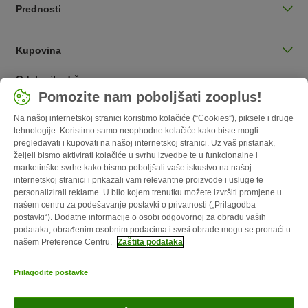
Prednosti
Kupovina
Odaberite državu
Pomozite nam poboljšati zooplus!
Hrvatska / HR
Na našoj internetskoj stranici koristimo kolačiće (“Cookies”), piksele i druge
tehnologije. Koristimo samo neophodne kolačiće kako biste mogli
Follow zooplus
pregledavati i kupovati na našoj internetskoj stranici. Uz vaš pristanak,
željeli bismo aktivirati kolačiće u svrhu izvedbe te u funkcionalne i
marketinške svrhe kako bismo poboljšali vaše iskustvo na našoj
internetskoj stranici i prikazali vam relevantne proizvode i usluge te
personalizirali reklame. U bilo kojem trenutku možete izvršiti promjene u
našem centru za podešavanje postavki o privatnosti („Prilagodba
postavki“). Dodatne informacije o osobi odgovornoj za obradu vaših
podataka, obrađenim osobnim podacima i svrsi obrade mogu se pronaći u
našem Preference Centru.
Zaštita podataka
O nama
Karijere
Web stranica tvrtke
Impressum
Opći uvjeti
Prilagodite postavke
poslovanja
Obrazac o odustajanju
Kontakt
Troškovi slanja i vrijeme
dostave
Načini plaćanja
Propisi o uklanjanju otpada
Zaštita