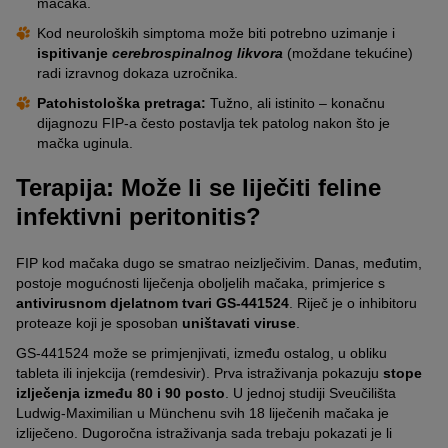
mačaka.
Kod neuroloških simptoma može biti potrebno uzimanje i
ispitivanje
cerebrospinalnog likvora
(moždane tekućine)
radi izravnog dokaza uzročnika.
Patohistološka pretraga:
Tužno, ali istinito – konačnu
dijagnozu FIP-a često postavlja tek patolog nakon što je
mačka uginula.
Terapija: Može li se liječiti feline
infektivni peritonitis?
FIP kod mačaka dugo se smatrao neizlječivim. Danas, međutim,
postoje mogućnosti liječenja oboljelih mačaka, primjerice s
antivirusnom djelatnom tvari GS-441524
. Riječ je o inhibitoru
proteaze koji je sposoban
uništavati viruse
.
GS-441524 može se primjenjivati, između ostalog, u obliku
tableta ili injekcija (remdesivir). Prva istraživanja pokazuju
stope
izlječenja između 80 i 90 posto
. U jednoj studiji Sveučilišta
Ludwig-Maximilian u Münchenu svih 18 liječenih mačaka je
izliječeno. Dugoročna istraživanja sada trebaju pokazati je li