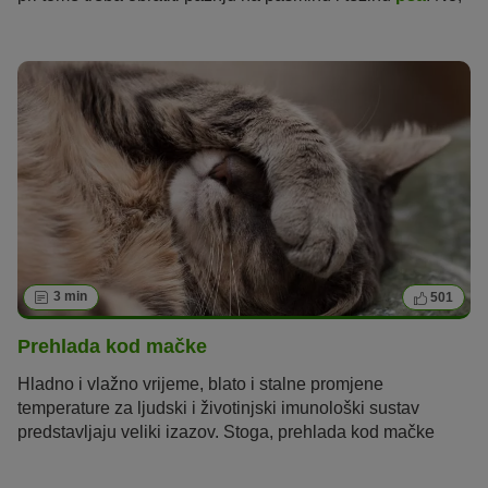
kako se računaju mačje godine? I koliko godina uopće
mačke
mogu doživjeti? Od koje se dobi mačku može
smatrati starijom mačkom? Sve o životnoj dobi mačke
saznajte u nastavku.
3 min
501
Prehlada kod mačke
Hladno i vlažno vrijeme, blato i stalne promjene
temperature za ljudski i životinjski imunološki sustav
predstavljaju veliki izazov. Stoga, prehlada kod mačke
također je moguća i ponekad nije tako bezazlena. S
mačjom prehladom susreli su se brojni vlasnici i znaju da