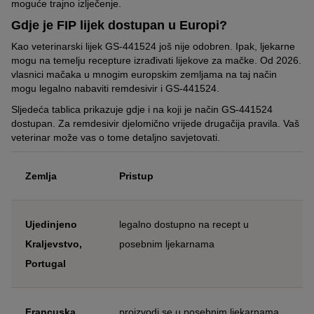
moguće trajno izlječenje.
Gdje je FIP lijek dostupan u Europi?
Kao veterinarski lijek GS-441524 još nije odobren. Ipak, ljekarne
mogu na temelju recepture izrađivati lijekove za mačke. Od 2026.
vlasnici mačaka u mnogim europskim zemljama na taj način
mogu legalno nabaviti remdesivir i GS-441524.
Sljedeća tablica prikazuje gdje i na koji je način GS-441524
dostupan. Za remdesivir djelomično vrijede drugačija pravila. Vaš
veterinar može vas o tome detaljno savjetovati.
Zemlja
Pristup
Ujedinjeno
legalno dostupno na recept u
Kraljevstvo,
posebnim ljekarnama
Portugal
Francuska
proizvodi se u posebnim ljekarnama