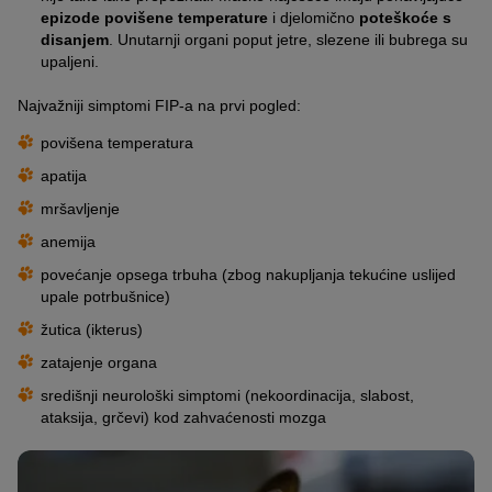
epizode povišene temperature
i djelomično
poteškoće s
disanjem
. Unutarnji organi poput jetre, slezene ili bubrega su
upaljeni.
Najvažniji simptomi FIP-a na prvi pogled:
povišena temperatura
apatija
mršavljenje
anemija
povećanje opsega trbuha (zbog nakupljanja tekućine uslijed
upale potrbušnice)
žutica (ikterus)
zatajenje organa
središnji neurološki simptomi (nekoordinacija, slabost,
ataksija, grčevi) kod zahvaćenosti mozga