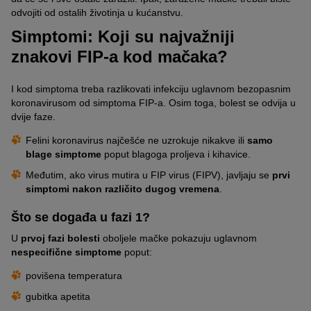
odvojiti od ostalih životinja u kućanstvu.
Simptomi: Koji su najvažniji
znakovi FIP-a kod mačaka?
I kod simptoma treba razlikovati infekciju uglavnom bezopasnim
koronavirusom od simptoma FIP-a. Osim toga, bolest se odvija u
dvije faze.
Felini koronavirus najčešće ne uzrokuje nikakve ili
samo
blage simptome
poput blagoga proljeva i kihavice.
Međutim, ako virus mutira u FIP virus (FIPV), javljaju se
prvi
simptomi nakon različito dugog vremena
.
Što se događa u fazi 1?
U
prvoj fazi bolesti
oboljele mačke pokazuju uglavnom
nespecifične simptome
poput:
povišena temperatura
gubitka apetita