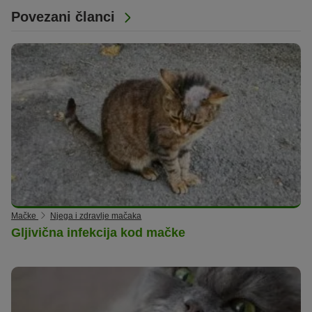
Povezani članci
Mačke
Njega i zdravlje mačaka
Gljivična infekcija kod mačke