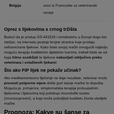
Belgija
uvoz iz Francuske uz veterinarski
recept
Oprez s lijekovima s crnog tržišta
Budući da je pristup GS-441524 i remdesiviru u Europi dugo bio
otežan, na internetu postoje brojne stranice koje prodaju
nelicencirane lijekove. Kako biste svojoj mački omogućili najbolju
moguću terapiju kvalitetnim djelatnim tvarima, trebali biste se od
toga
hitno suzdržati
te lijekove
nabavljati isključivo preko
veterinara i ovlaštenih ljekarni
.
Što ako FIP lijek ne pokaže učinak?
Ako medikamentozno liječenje ne daje rezultate, veterinar može
provesti potporne mjere
dokle god stanje mačke to dopušta.
Moguća je, primjerice, simptomatska terapija protuupalnim
lijekovima i lijekovima koji potiskuju imunološki sustav
(imunosupresivi), a koja može poboljšati kvalitetu života oboljele
mačke.
Prognoza: Kakve su šanse za