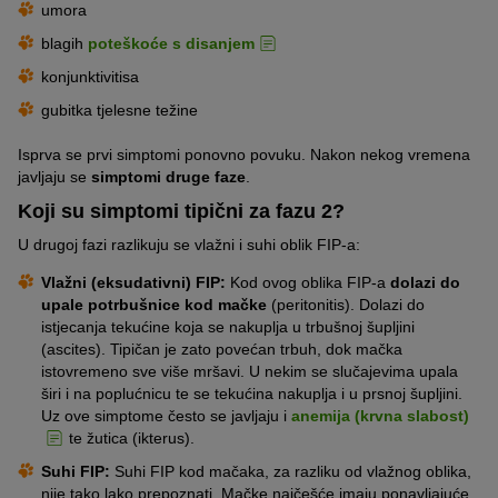
umora
blagih
poteškoće s disanjem
konjunktivitisa
gubitka tjelesne težine
Isprva se prvi simptomi ponovno povuku. Nakon nekog vremena
javljaju se
simptomi druge faze
.
Koji su simptomi tipični za fazu 2?
U drugoj fazi razlikuju se vlažni i suhi oblik FIP-a:
Vlažni (eksudativni) FIP:
Kod ovog oblika FIP-a
dolazi do
upale potrbušnice kod mačke
(peritonitis). Dolazi do
istjecanja tekućine koja se nakuplja u trbušnoj šupljini
(ascites). Tipičan je zato povećan trbuh, dok mačka
istovremeno sve više mršavi. U nekim se slučajevima upala
širi i na poplućnicu te se tekućina nakuplja i u prsnoj šupljini.
Uz ove simptome često se javljaju i
anemija (krvna slabost)
te žutica (ikterus).
Suhi FIP:
Suhi FIP kod mačaka, za razliku od vlažnog oblika,
nije tako lako prepoznati. Mačke najčešće imaju ponavljajuće