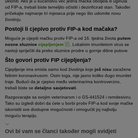
ukloniti. Ako je u kućanstvu već jedna mačka oboljela ili uginula
od FIP-a, trebali biste temeljito očistiti i dezinficirati stan. Također
pričekajte najmanje tri mjeseca prije nego što udomite novu
životinju.
Postoji li cjepivo protiv FIP-a kod mačaka?
Moguće je cijepiti mačku protiv FIP-a od 16. tjedna života
putem
nosne sluznice
cijepljenjem
. Lokalnim imunitetom virus se
nastoji spriječiti da preko sluznice prodre u gornje dišne putove.
Što govori protiv FIP cijepljenja?
Cijepljenje ima smisla samo kod životinja koje
još nisu
zaražene
felinim koronavirusom. Osim toga, nije jasno koliko dugo imunitet
traje. Budući da je cjepivo među veterinarima kontroverzno,
trebali biste se
detaljno savjetovati
.
Razgovarajte sa svojim veterinarom i o GS-441524 i remdesiviru.
Tako su izgledi dobri da ćete u borbi protiv FIP-a kod svoje mačke
iskoristiti sve dostupne mogućnosti i omogućiti joj najbolju
moguću terapiju.
Ovi bi vam se članci također mogli svidjeti