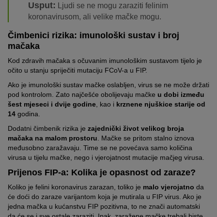
Usput:
Ljudi se ne mogu zaraziti felinim
koronavirusom, ali velike mačke mogu.
Čimbenici rizika: imunološki sustav i broj
mačaka
Kod zdravih mačaka s očuvanim imunološkim sustavom tijelo je
očito u stanju spriječiti mutaciju FCoV-a u FIP.
Ako je imunološki sustav mačke oslabljen, virus se ne može držati
pod kontrolom. Zato najčešće obolijevaju mačke
u dobi između
šest mjeseci i dvije godine
, kao i
krznene njuškice starije od
14
godina.
Dodatni čimbenik rizika je
zajednički život velikog broja
mačaka na malom prostoru
. Mačke se pritom stalno iznova
međusobno zaražavaju. Time se ne povećava samo količina
virusa u tijelu mačke, nego i vjerojatnost mutacije mačjeg virusa.
Prijenos FIP-a: Kolika je opasnost od zaraze?
Koliko je felini koronavirus zarazan, toliko je
malo vjerojatno
da
će doći do zaraze varijantom koja je mutirala u FIP virus. Ako je
jedna mačka u kućanstvu FIP pozitivna, to ne znači automatski
da će se i sve ostale zaraziti. Ipak, zaražene mačke trebali biste