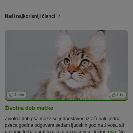
Naši najkorisniji članci
2 min
2.1k
Životna dob mačke
Životna dob psa može se jednostavno izračunati: jedna
pseća godina odgovara sedam ljudskih godina života, ali
pri tome treba obratiti pažnju na pasminu i težinu
psa
. No,