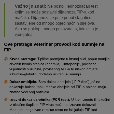
Važno je znati:
Ne postoji jednoznačan test
kojim se može postaviti dijagnoza FIP-a kod
mačaka. Dijagnoza je prije poput slagalice
sastavljene od mnogo pojedinačnih dijelova.
Ako se poklopi mnogo pokazatelja, infekcija je
vjerojatna.
Ove pretrage veterinar provodi kod sumnje na
FIP
Krvna pretraga:
Tipične promjene u krvnoj slici, poput manjka
crvenih krvnih stanica (anemija), limfopenije, povišene
vrijednosti bilirubina, povišenog ALT-a te niskog omjera
albumin–globulin, dodatno učvršćuju sumnju.
Dokaz antitijela:
Sam dokaz antitijela („FIP titar“) još ne
dokazuje bolest. Ipak, mačke oboljele od FIP-a obično imaju
znatno veći broj antitijela.
Izravni dokaz uzročnika (PCR test):
U krvi, izmetu ili tekućini
iz trbušne šupljine FIP virus može se izravno dokazati.
Međutim, negativan rezultat testa ne isključuje FIP kod