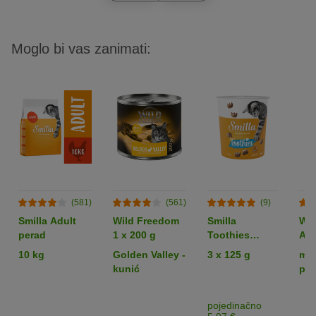
Moglo bi vas zanimati:
(581)
(561)
(9)
Smilla Adult
Wild Freedom
Smilla
Wil
perad
1 x 200 g
Toothies
Adu
grickalice za
6 x
10 kg
Golden Valley -
3 x 125 g
mij
njegu zubi
kunić
pak
pojedinačno