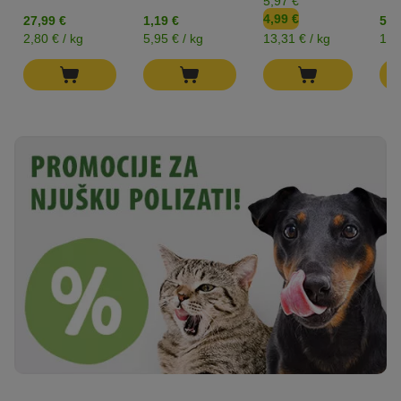
5,97 €
4,99 €
27,99 €
1,19 €
5,4
2,80 € / kg
5,95 € / kg
13,31 € / kg
10,