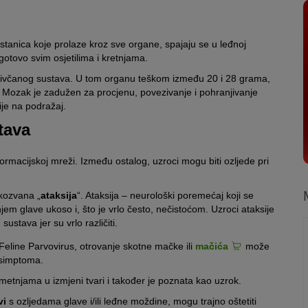
 stanica koje prolaze kroz sve organe, spajaju se u leđnoj
gotovo svim osjetilima i kretnjama.
g živčanog sustava. U tom organu teškom između 20 i 28 grama,
ti. Mozak je zadužen za procjenu, povezivanje i pohranjivanje
ije na podražaj.
tava
formacijskoj mreži. Između ostalog, uzroci mogu biti ozljede pri
kozvana „
ataksija
“. Ataksija – neurološki poremećaj koji se
m glave ukoso i, što je vrlo često, nečistoćom. Uzroci ataksije
ustava jer su vrlo različiti.
 Feline Parvovirus, otrovanje skotne mačke ili
mačića
može
 simptoma.
metnjama u izmjeni tvari i također je poznata kao uzrok.
vi
s ozljedama glave i/ili leđne moždine, mogu trajno oštetiti