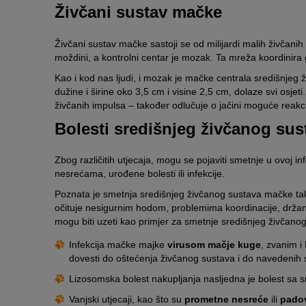
Živčani sustav mačke
Živčani sustav mačke sastoji se od milijardi malih živčanih
moždini, a kontrolni centar je mozak. Ta mreža koordinira 
Kao i kod nas ljudi, i mozak je mačke centrala središnje
dužine i širine oko 3,5 cm i visine 2,5 cm, dolaze svi osje
živčanih impulsa – također odlučuje o jačini moguće reakc
Bolesti središnjeg živčanog sus
Zbog različitih utjecaja, mogu se pojaviti smetnje u ovoj in
nesrećama, urođene bolesti ili infekcije.
Poznata je smetnja središnjeg živčanog sustava mačke ta
očituje nesigurnim hodom, problemima koordinacije, držanje
mogu biti uzeti kao primjer za smetnje središnjeg živčanog s
Infekcija mačke majke
virusom mačje kuge
, zvanim i
dovesti do oštećenja živčanog sustava i do navedenih
Lizosomska bolest nakupljanja nasljedna je bolest sa s
Vanjski utjecaji, kao što su
prometne nesreće
ili
pado