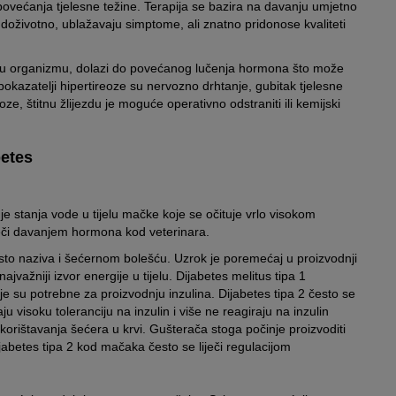
povećanja tjelesne težine. Terapija se bazira na davanju umjetno
doživotno, ublažavaju simptome, ali znatno pridonose kvaliteti
i u organizmu, dolazi do povećanog lučenja hormona što može
okazatelji hipertireoze su nervozno drhtanje, gubitak tjelesne
e, štitnu žlijezdu je moguće operativno odstraniti ili kemijski
betes
e stanja vode u tijelu mačke koje se očituje vrlo visokom
liječi davanjem hormona kod veterinara.
sto naziva i šećernom bolešću. Uzrok je poremećaj u proizvodnji
ajvažniji izvor energije u tijelu. Dijabetes melitus tipa 1
je su potrebne za proizvodnju inzulina. Dijabetes tipa 2 često se
u visoku toleranciju na inzulin i više ne reagiraju na inzulin
skorištavanja šećera u krvi. Gušterača stoga počinje proizvoditi
ijabetes tipa 2 kod mačaka često se liječi regulacijom