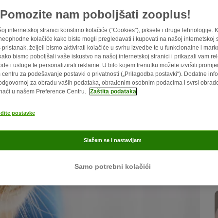
ku.
Pomozite nam poboljšati zooplus!
oj internetskoj stranici koristimo kolačiće (“Cookies”), piksele i druge tehnologije. 
eophodne kolačiće kako biste mogli pregledavati i kupovati na našoj internetskoj st
 pristanak, željeli bismo aktivirati kolačiće u svrhu izvedbe te u funkcionalne i mark
kako bismo poboljšali vaše iskustvo na našoj internetskoj stranici i prikazali vam re
ode i usluge te personalizirali reklame. U bilo kojem trenutku možete izvršiti promj
centru za podešavanje postavki o privatnosti („Prilagodba postavki“). Dodatne info
odgovornoj za obradu vaših podataka, obrađenim osobnim podacima i svrsi obra
naći u našem Preference Centru.
Zaštita podataka
odite postavke
Slažem se i nastavljam
Samo potrebni kolačići