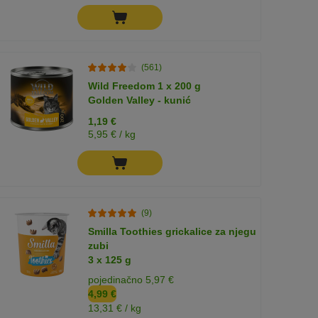
(561)
Wild Freedom 1 x 200 g
Golden Valley - kunić
1,19 €
5,95 € / kg
(9)
Smilla Toothies grickalice za njegu
zubi
3 x 125 g
pojedinačno 5,97 €
4,99 €
13,31 € / kg