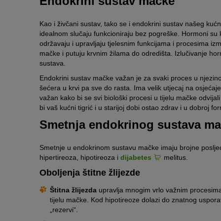
Endokrini sustav mačke
Kao i živčani sustav, tako se i endokrini sustav našeg kućnog
idealnom slučaju funkcioniraju bez pogreške. Hormoni su k
održavaju i upravljaju tjelesnim funkcijama i procesima izm
mačke i putuju krvnim žilama do odredišta. Izlučivanje hor
sustava.
Endokrini sustav mačke važan je za svaki proces u njezinom 
šećera u krvi pa sve do rasta. Ima velik utjecaj na osjećaj
važan kako bi se svi biološki procesi u tijelu mačke odvija
bi vaš kućni tigrić i u starijoj dobi ostao zdrav i u dobroj
Smetnja endokrinog sustava m
Smetnje u endokrinom sustavu mačke imaju brojne posljed
hipertireoza, hipotireoza i
dijabetes
melitus.
Oboljenja štitne žlijezde
Štitna žlijezda
upravlja mnogim vrlo važnim procesima 
tijelu mačke. Kod hipotireoze dolazi do znatnog uspora
„rezervi“.