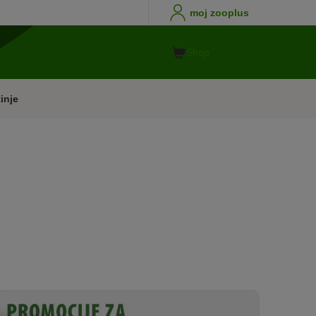
moj zooplus
Shop
inje