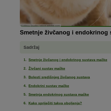
© Africa Studio / stock.adobe.com
Smetnje živčanog i endokrinog
Sadržaj
Smetnje živčanog i endokrinog sustava mačke
Živčani sustav mačke
Bolesti središnjeg živčanog sustava
Endokrini sustav mačke
Smetnja endokrinog sustava mačke
Kako spriječiti takva oboljenja?