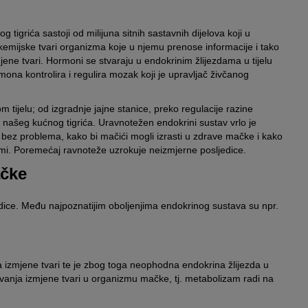
 tigrića sastoji od milijuna sitnih sastavnih dijelova koji u
emijske tvari organizma koje u njemu prenose informacije i tako
jene tvari. Hormoni se stvaraju u endokrinim žlijezdama u tijelu
mona kontrolira i regulira mozak koji je upravljač živčanog
tijelu; od izgradnje jajne stanice, preko regulacije razine
e našeg kućnog tigrića. Uravnotežen endokrini sustav vrlo je
li bez problema, kako bi mačići mogli izrasti u zdrave mačke i kako
 formi. Poremećaj ravnoteže uzrokuje neizmjerne posljedice.
ačke
ice. Među najpoznatijim oboljenjima endokrinog sustava su npr.
izmjene tvari te je zbog toga neophodna endokrina žlijezda u
vanja izmjene tvari u organizmu mačke, tj. metabolizam radi na