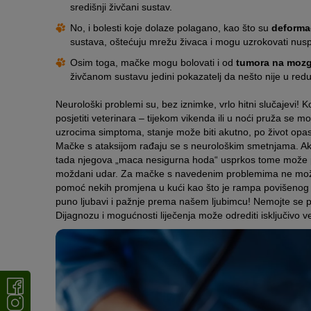
središnji živčani sustav.
No, i bolesti koje dolaze polagano, kao što su
deformac
sustava, oštećuju mrežu živaca i mogu uzrokovati nus
Osim toga, mačke mogu bolovati i od
tumora na moz
živčanom sustavu jedini pokazatelj da nešto nije u redu
Neurološki problemi su, bez iznimke, vrlo hitni slučajevi
posjetiti veterinara – tijekom vikenda ili u noći pruža se 
uzrocima simptoma, stanje može biti akutno, po život opasno
Mačke s ataksijom rađaju se s neurološkim smetnjama. Ako
tada njegova „maca nesigurna hoda“ usprkos tome može prove
moždani udar. Za mačke s navedenim problemima ne možem
pomoć nekih promjena u kući kao što je rampa povišeno
puno ljubavi i pažnje prema našem ljubimcu! Nemojte se 
Dijagnozu i mogućnosti liječenja može odrediti isključivo ve