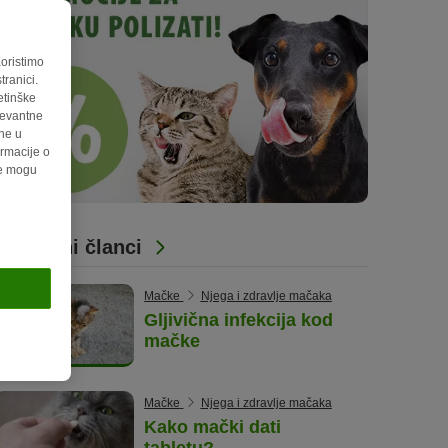
Koristimo
ranici.
etinške
levantne
ene u
rmacije o
de mogu
Povezani članci
Mačke
Njega i zdravlje mačaka
Gljivična infekcija kod
mačke
Mačke
Njega i zdravlje mačaka
Kako mački dati
tabletu?