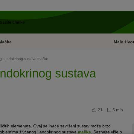
Mačke
Male život
g i endokrinog sustava mačke
endokrinog sustava
21
6 min
ličitih elemenata. Ovaj se inače savršeni sustav može brzo
 problemima živčanog i endokrinog sustava
mačke
. Saznajte više o