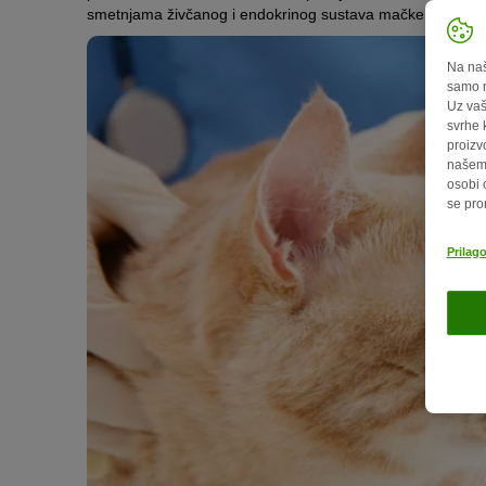
smetnjama živčanog i endokrinog sustava mačke u nastav
Na naš
samo n
Uz vaš
svrhe 
proizv
našem 
osobi 
se pro
Prilag