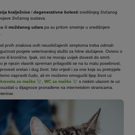
ija kralježnice
i
degenerativne bolesti
središnjeg živčanog
pojave živčanog sustava.
gu
ili
moždanog udara
pa su pritom smetnje u središnjem
.
! Kod prvih znakova ovih neuobičajenih simptoma treba odmah
mogućnost posjete veterinarskoj službi za hitne slučajeve. Ovisno o
 ili kronično. Ipak, oni ne moraju uvijek dovesti do smrti.
 je njezin vlasnik spreman prilagoditi se na tu malu posebnost,
sti sretan i dug život. Isto vrijedi i za one koje su pretrpjele
o napraviti čudo, ali im možemo omogućiti lijep život uz
g
kreveta za mačke
,
WC za mačke
s niskim ulazom te uz
pouzdati u dijagnoze pronađene na internetskim stranicama.
terinar.