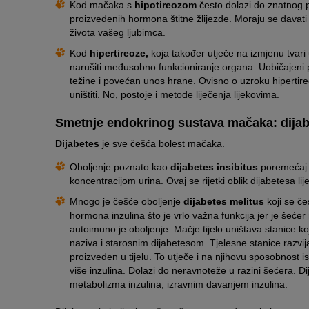
Kod mačaka s
hipotireozom
često dolazi do znatnog 
proizvedenih hormona štitne žlijezde. Moraju se davati 
života vašeg ljubimca.
Kod
hipertireoze,
koja također utječe na izmjenu tvar
narušiti međusobno funkcioniranje organa. Uobičajeni p
težine i povećan unos hrane. Ovisno o uzroku hipertireoz
uništiti. No, postoje i metode liječenja lijekovima.
Smetnje endokrinog sustava mačaka: dija
Dijabetes
je sve češća bolest mačaka.
Oboljenje poznato kao
dijabetes insibitus
poremećaj j
koncentracijom urina. Ovaj se rijetki oblik dijabetesa 
Mnogo je češće oboljenje
dijabetes melitus
koji se če
hormona inzulina što je vrlo važna funkcija jer je šećer n
autoimuno je oboljenje. Mačje tijelo uništava stanice ko
naziva i starosnim dijabetesom. Tjelesne stanice razvijaj
proizveden u tijelu. To utječe i na njihovu sposobnost i
više inzulina. Dolazi do neravnoteže u razini šećera. D
metabolizma inzulina, izravnim davanjem inzulina.