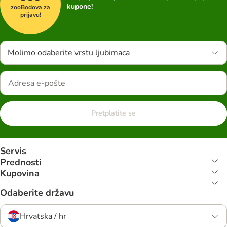
kupone!
zooBodova za
prijavu!
Molimo odaberite vrstu ljubimaca
Pretplatite se
Servis
Prednosti
Kupovina
Odaberite državu
Hrvatska / hr