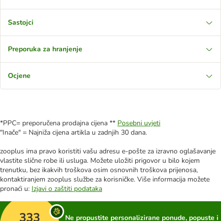
Sastojci
Preporuka za hranjenje
Ocjene
*PPC= preporučena prodajna cijena **
Posebni uvjeti
"Inače" = Najniža cijena artikla u zadnjih 30 dana.
zooplus ima pravo koristiti vašu adresu e-pošte za izravno oglašavanje
vlastite slične robe ili usluga. Možete uložiti prigovor u bilo kojem
trenutku, bez ikakvih troškova osim osnovnih troškova prijenosa,
kontaktiranjem zooplus službe za korisničke. Više informacija možete
pronaći u:
Izjavi o zaštiti podataka
333
Ne propustite personalizirane ponude, popuste i