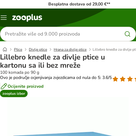
Besplatna dostava od 29,00 €**
Izbornik
Traži
proizvode
Ptice
Divlje ptice
Hrana za divlje ptice
Lillebro knedle za divlje pt
Lillebro knedle za divlje ptice u
kartonu sa ili bez mreže
100 komada po 90 g
Ovo je područje ocjenjivanja zvjezdicama od nula do 5: 3.6/5
Ocijenite proizvod
zooplus izbor