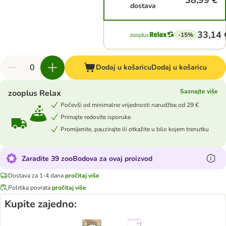
38,99 €
dostava
33,14 
-15%
Dodaj u košaricu
Dodaj u košaricu
Saznajte više
zooplus Relax
Počevši od minimalne vrijednosti narudžbe od 29 €
Primajte redovite isporuke
Promijenite, pauzirajte ili otkažite u bilo kojem trenutku
Zaradite 39 zooBodova za ovaj proizvod
Dostava za 1-4 dana
pročitaj više
Politika povrata
pročitaj više
Kupite zajedno: