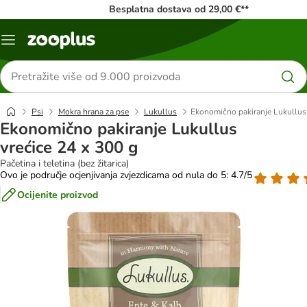
Besplatna dostava od 29,00 €**
Izbornik
Traži
proizvode
Psi
Mokra hrana za pse
Lukullus
Ekonomično pakiranje Lukullus 
Ekonomično pakiranje Lukullus
vrećice 24 x 300 g
Pačetina i teletina (bez žitarica)
Ovo je područje ocjenjivanja zvjezdicama od nula do 5: 4.7/5
Ocijenite proizvod