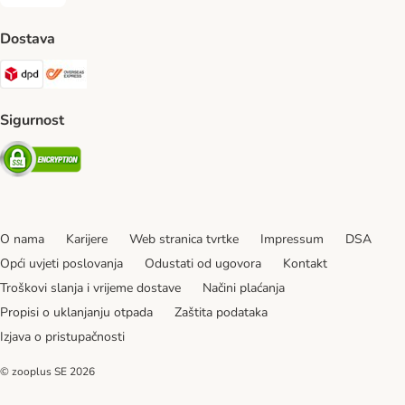
Pouzećem Payment Method
Dostava
DPD Shipping Method
Overseas Shipping Method
Sigurnost
Security
O nama
Karijere
Web stranica tvrtke
Impressum
DSA
Opći uvjeti poslovanja
Odustati od ugovora
Kontakt
Troškovi slanja i vrijeme dostave
Načini plaćanja
Propisi o uklanjanju otpada
Zaštita podataka
Izjava o pristupačnosti
© zooplus SE
2026