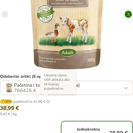
Ukupna cijena
Odaberite artikl (6 opcija)
istih artikala ako
se kupuju
Pačetina i teletina (bez žitarica)
pojedinačno
766426.4
-7.08%
pojedinačno
41,96 €
38,99 €
5,42 € / kg
Jednokratna