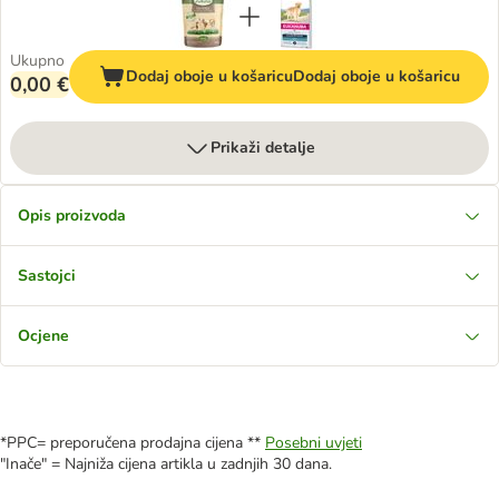
Ukupno
Dodaj oboje u košaricu
Dodaj oboje u košaricu
0,00 €
Prikaži detalje
Opis proizvoda
Sastojci
Ocjene
*PPC= preporučena prodajna cijena **
Posebni uvjeti
"Inače" = Najniža cijena artikla u zadnjih 30 dana.