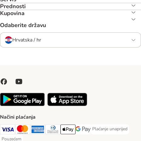
Prednosti
Kupovina
Odaberite državu
Hrvatska / hr
Načini plaćanja
Plaćanje unaprijed
Plaćanje unaprijed Paym
Visa Payment Method
MasterCard Payment Method
American Express Payment Method
Diners Club Payment Method
Payment Method
Google pay Payment Method
Pouzećem