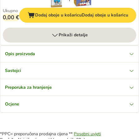
Ukupno
Dodaj oboje u košaricu
Dodaj oboje u košaricu
0,00 €
Prikaži detalje
Opis proizvoda
Sastojci
Preporuka za hranjenje
Ocjene
*PPC= preporučena prodajna cijena **
Posebni uvjeti