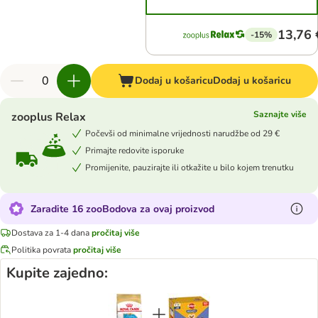
13,76 
-15%
Dodaj u košaricu
Dodaj u košaricu
Saznajte više
zooplus Relax
Počevši od minimalne vrijednosti narudžbe od 29 €
Primajte redovite isporuke
Promijenite, pauzirajte ili otkažite u bilo kojem trenutku
Zaradite 16 zooBodova za ovaj proizvod
Dostava za 1-4 dana
pročitaj više
Politika povrata
pročitaj više
Kupite zajedno: