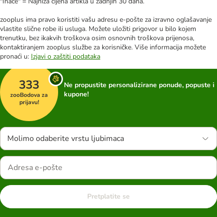
"Inače" = Najniža cijena artikla u zadnjih 30 dana.
zooplus ima pravo koristiti vašu adresu e-pošte za izravno oglašavanje
vlastite slične robe ili usluga. Možete uložiti prigovor u bilo kojem
trenutku, bez ikakvih troškova osim osnovnih troškova prijenosa,
kontaktiranjem zooplus službe za korisničke. Više informacija možete
pronaći u:
Izjavi o zaštiti podataka
333
Ne propustite personalizirane ponude, popuste i
kupone!
zooBodova za
prijavu!
Molimo odaberite vrstu ljubimaca
Pretplatite se