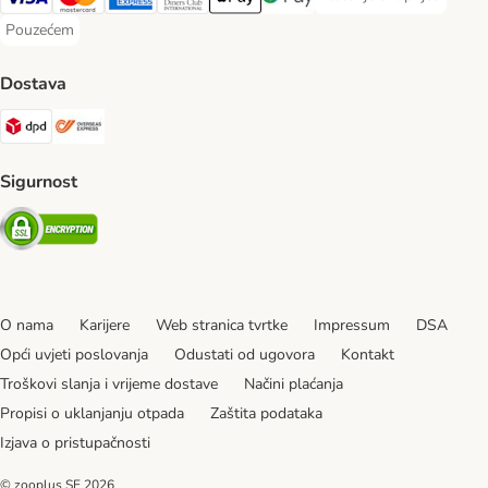
Plaćanje unaprijed Paym
Visa Payment Method
MasterCard Payment Method
American Express Payment Method
Diners Club Payment Method
Payment Method
Google pay Payment Method
Pouzećem
Pouzećem Payment Method
Dostava
DPD Shipping Method
Overseas Shipping Method
Sigurnost
Security
O nama
Karijere
Web stranica tvrtke
Impressum
DSA
Opći uvjeti poslovanja
Odustati od ugovora
Kontakt
Troškovi slanja i vrijeme dostave
Načini plaćanja
Propisi o uklanjanju otpada
Zaštita podataka
Izjava o pristupačnosti
© zooplus SE
2026