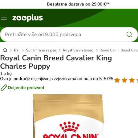
Besplatna dostava od 29,00 €**
Izbornik
Traži
proizvode
Psi
Suha hrana za pse
Royal Canin Breed
Royal Canin Breed Cava
Royal Canin Breed Cavalier King
Charles Puppy
1,5 kg
Ovo je područje ocjenjivanja zvjezdicama od nula do 5: 5.0/5
Ocijenite proizvod