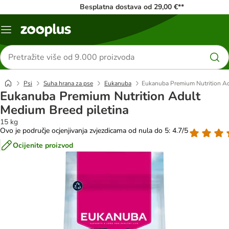
Besplatna dostava od 29,00 €**
Izbornik
Traži
proizvode
Psi
Suha hrana za pse
Eukanuba
Eukanuba Premium Nutrition Ad
Eukanuba Premium Nutrition Adult
Medium Breed piletina
15 kg
Ovo je područje ocjenjivanja zvjezdicama od nula do 5: 4.7/5
Ocijenite proizvod