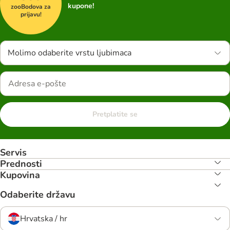
kupone!
zooBodova za
prijavu!
Molimo odaberite vrstu ljubimaca
Pretplatite se
Servis
Prednosti
Kupovina
Odaberite državu
Hrvatska / hr