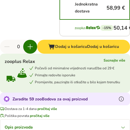
Jednokratna
58,99 €
dostava
50,14 
-15%
Dodaj u košaricu
Dodaj u košaricu
Saznajte više
zooplus Relax
Počevši od minimalne vrijednosti narudžbe od 29 €
Primajte redovite isporuke
Promijenite, pauzirajte ili otkažite u bilo kojem trenutku
Zaradite 59 zooBodova za ovaj proizvod
Dostava za 1-4 dana
pročitaj više
Politika povrata
pročitaj više
Opis proizvoda