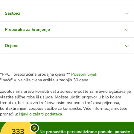
Sastojci
Preporuka za hranjenje
Ocjene
*PPC= preporučena prodajna cijena **
Posebni uvjeti
"Inače" = Najniža cijena artikla u zadnjih 30 dana.
zooplus ima pravo koristiti vašu adresu e-pošte za izravno oglašavanje
vlastite slične robe ili usluga. Možete uložiti prigovor u bilo kojem
trenutku, bez ikakvih troškova osim osnovnih troškova prijenosa,
kontaktiranjem zooplus službe za korisničke. Više informacija možete
pronaći u:
Izjavi o zaštiti podataka
333
Ne propustite personalizirane ponude, popuste i