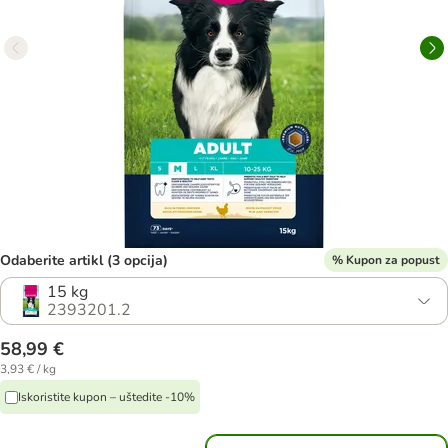
Odaberite artikl (3 opcija)
% Kupon za popust
15 kg
2393201.2
58,99 €
3,93 € / kg
Iskoristite kupon – uštedite -10%