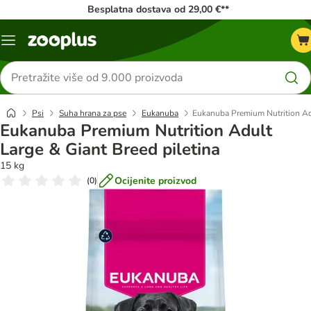
Besplatna dostava od 29,00 €**
Izbornik
Traži
proizvode
Psi
Suha hrana za pse
Eukanuba
Eukanuba Premium Nutrition Adu
Eukanuba Premium Nutrition Adult
Large & Giant Breed piletina
15 kg
Ocijenite proizvod
(
0
)