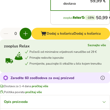
59,99 €
dostava
50,99 
-15%
Dodaj u košaricu
Dodaj u košaricu
Saznajte više
zooplus Relax
Počevši od minimalne vrijednosti narudžbe od 29 €
Primajte redovite isporuke
Promijenite, pauzirajte ili otkažite u bilo kojem trenutku
Zaradite 60 zooBodova za ovaj proizvod
Dostava za 1-4 dana
pročitaj više
Politika povrata
pročitaj više
Opis proizvoda