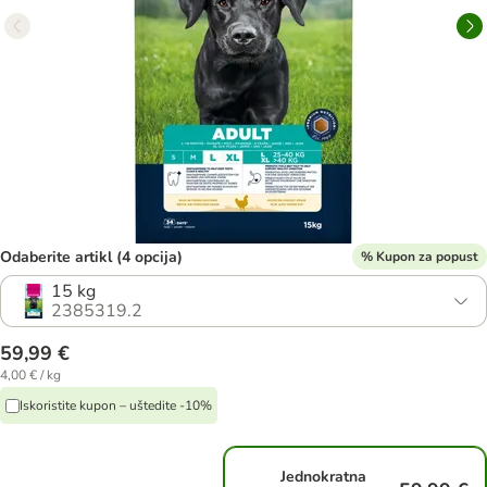
Odaberite artikl (4 opcija)
% Kupon za popust
15 kg
2385319.2
59,99 €
4,00 € / kg
Iskoristite kupon – uštedite -10%
Jednokratna