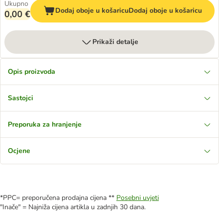
Ukupno
Dodaj oboje u košaricu
Dodaj oboje u košaricu
0,00 €
Prikaži detalje
Opis proizvoda
Sastojci
Preporuka za hranjenje
Ocjene
*PPC= preporučena prodajna cijena **
Posebni uvjeti
"Inače" = Najniža cijena artikla u zadnjih 30 dana.