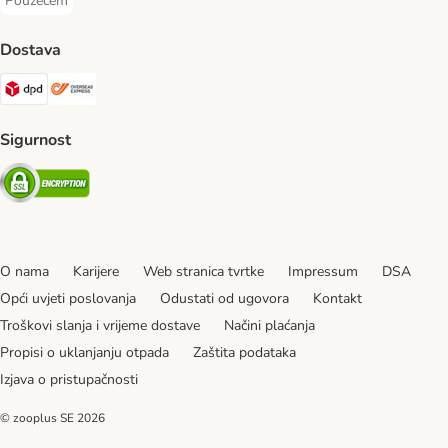
Pouzećem
Pouzećem Payment Method
Dostava
DPD Shipping Method
Overseas Shipping Method
Sigurnost
Security
O nama
Karijere
Web stranica tvrtke
Impressum
DSA
Opći uvjeti poslovanja
Odustati od ugovora
Kontakt
Troškovi slanja i vrijeme dostave
Načini plaćanja
Propisi o uklanjanju otpada
Zaštita podataka
Izjava o pristupačnosti
© zooplus SE
2026