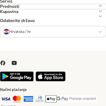
Servis
Prednosti
Kupovina
Odaberite državu
Hrvatska / hr
Načini plaćanja
Plaćanje unaprijed
Plaćanje unaprijed Paym
Visa Payment Method
MasterCard Payment Method
American Express Payment Method
Diners Club Payment Method
Payment Method
Google pay Payment Method