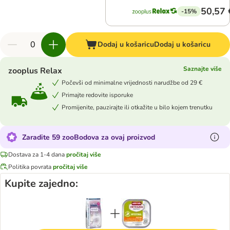
50,57 
-15%
Dodaj u košaricu
Dodaj u košaricu
Saznajte više
zooplus Relax
Počevši od minimalne vrijednosti narudžbe od 29 €
Primajte redovite isporuke
Promijenite, pauzirajte ili otkažite u bilo kojem trenutku
Zaradite 59 zooBodova za ovaj proizvod
Dostava za 1-4 dana
pročitaj više
Politika povrata
pročitaj više
Kupite zajedno: