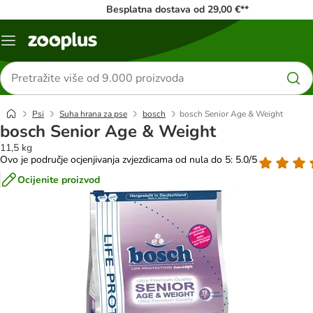
Besplatna dostava od 29,00 €**
Izbornik
Traži
proizvode
Psi
Suha hrana za pse
bosch
bosch Senior Age & Weight
bosch Senior Age & Weight
11,5 kg
Ovo je područje ocjenjivanja zvjezdicama od nula do 5: 5.0/5
Ocijenite proizvod