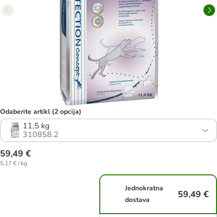
Odaberite artikl (2 opcija)
11,5 kg
310858.2
59,49 €
5,17 € / kg
Jednokratna
59,49 €
dostava