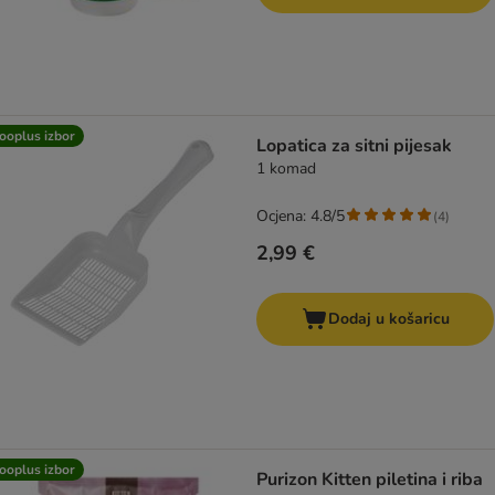
ooplus izbor
Lopatica za sitni pijesak
1 komad
Ocjena: 4.8/5
(
4
)
2,99 €
Dodaj u košaricu
ooplus izbor
Purizon Kitten piletina i riba