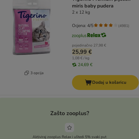
miris baby pudera
2 x 12 kg
Ocjena: 4/5
(
4981
)
pojedinačno
27,98 €
25,99 €
1,08 € / kg
24,69 €
3 opcija
Dodaj u košaricu
Zašto zooplus?
Aktiviraj zooplus Relax i uštedi 5% svaki put