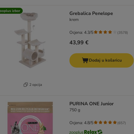
ooplus izbor
Grebalica Penelope
krem
Ocjena: 4.3/5
(
3578
)
43,99 €
Dodaj u košaricu
2 opcija
PURINA ONE Junior
750 g
Ocjena: 4.8/5
(
657
)