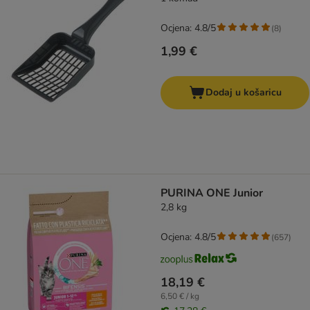
Ocjena: 4.8/5
(
8
)
1,99 €
Dodaj u košaricu
PURINA ONE Junior
2,8 kg
Ocjena: 4.8/5
(
657
)
18,19 €
6,50 € / kg