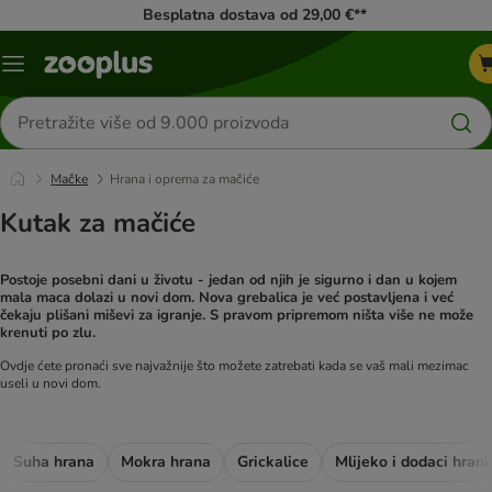
Besplatna dostava od 29,00 €**
Izbornik
Traži
proizvode
Mačke
Hrana i oprema za mačiće
Kutak za mačiće
Postoje posebni dani u životu - jedan od njih je sigurno i dan u kojem
mala maca dolazi u novi dom. Nova grebalica je već postavljena i već
čekaju plišani miševi za igranje. S pravom pripremom ništa više ne može
krenuti po zlu.
Ovdje ćete pronaći sve najvažnije što možete zatrebati kada se vaš mali mezimac
useli u novi dom.
Suha hrana
Mokra hrana
Grickalice
Mlijeko i dodaci hrani