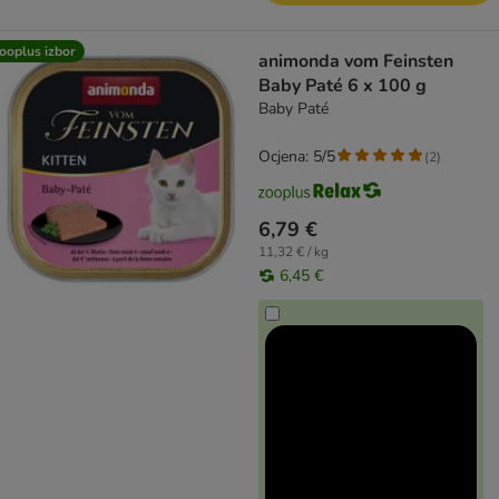
ooplus izbor
animonda vom Feinsten
Baby Paté 6 x 100 g
Baby Paté
Ocjena: 5/5
(
2
)
6,79 €
11,32 € / kg
6,45 €