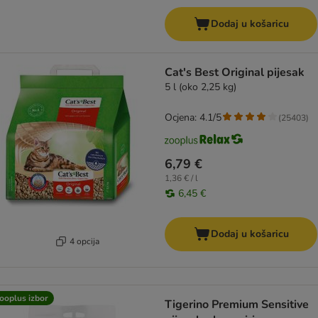
Dodaj u košaricu
Cat's Best Original pijesak
5 l (oko 2,25 kg)
Ocjena: 4.1/5
(
25403
)
6,79 €
1,36 € / l
6,45 €
Dodaj u košaricu
4 opcija
ooplus izbor
Tigerino Premium Sensitive