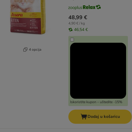
48,99 €
4,90 € / kg
46,54 €
4 opcija
Iskoristite kupon – uštedite -15%
Dodaj u košaricu