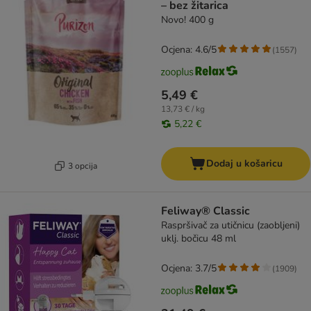
– bez žitarica
Novo! 400 g
Ocjena: 4.6/5
(
1557
)
5,49 €
13,73 € / kg
5,22 €
Dodaj u košaricu
3 opcija
Feliway® Classic
Raspršivač za utičnicu (zaobljeni)
uklj. bočicu 48 ml
Ocjena: 3.7/5
(
1909
)