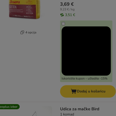
3,69 €
9,23 € / kg
3,51 €
4 opcija
Iskoristite kupon – uštedite -15%
Dodaj u košaricu
ooplus izbor
Udica za mačke Bird
1 komad