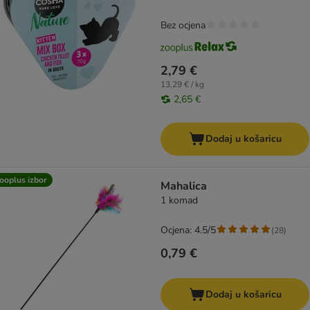
Bez ocjena
2,79 €
13,29 € / kg
2,65 €
Dodaj u košaricu
ooplus izbor
Mahalica
1 komad
Ocjena: 4.5/5
(
28
)
0,79 €
Dodaj u košaricu