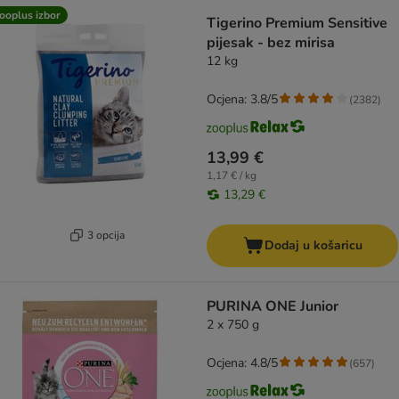
ooplus izbor
Tigerino Premium Sensitive
pijesak - bez mirisa
12 kg
Ocjena: 3.8/5
(
2382
)
13,99 €
1,17 € / kg
13,29 €
3 opcija
Dodaj u košaricu
PURINA ONE Junior
2 x 750 g
Ocjena: 4.8/5
(
657
)