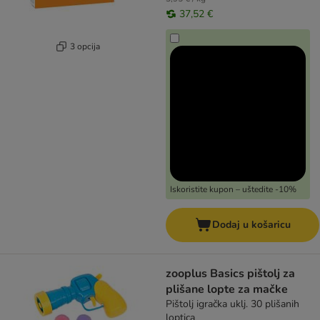
37,52 €
3 opcija
Iskoristite kupon – uštedite -10%
Dodaj u košaricu
zooplus Basics pištolj za
plišane lopte za mačke
Pištolj igračka uklj. 30 plišanih
loptica