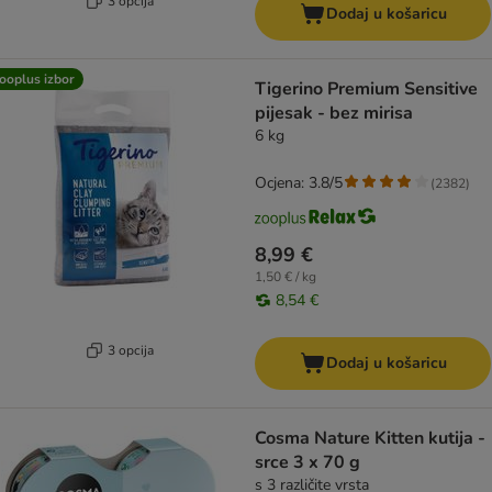
3 opcija
Dodaj u košaricu
ooplus izbor
Tigerino Premium Sensitive
pijesak - bez mirisa
6 kg
Ocjena: 3.8/5
(
2382
)
8,99 €
1,50 € / kg
8,54 €
3 opcija
Dodaj u košaricu
Cosma Nature Kitten kutija -
srce 3 x 70 g
s 3 različite vrsta