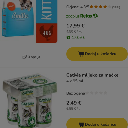
Ocjena: 4.3/5
(
988
)
17,99 €
4,50 € / kg
17,09 €
Dodaj u košaricu
3 opcija
Cativia mlijeko za mačke
4 x 95 ml
Bez ocjena
2,49 €
6,55 € / l
Dodaj u košaricu