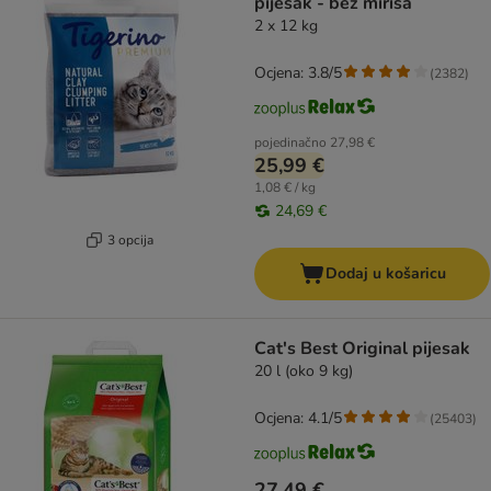
pijesak - bez mirisa
2 x 12 kg
Ocjena: 3.8/5
(
2382
)
pojedinačno
27,98 €
25,99 €
1,08 € / kg
24,69 €
3 opcija
Dodaj u košaricu
Cat's Best Original pijesak
20 l (oko 9 kg)
Ocjena: 4.1/5
(
25403
)
27,49 €