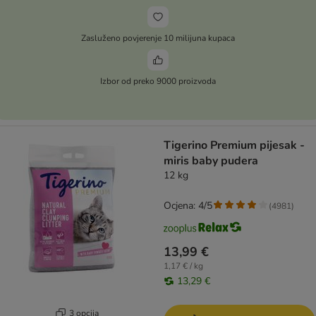
Zasluženo povjerenje 10 milijuna kupaca
Izbor od preko 9000 proizvoda
Tigerino Premium pijesak -
miris baby pudera
12 kg
Ocjena: 4/5
(
4981
)
13,99 €
1,17 € / kg
13,29 €
3 opcija