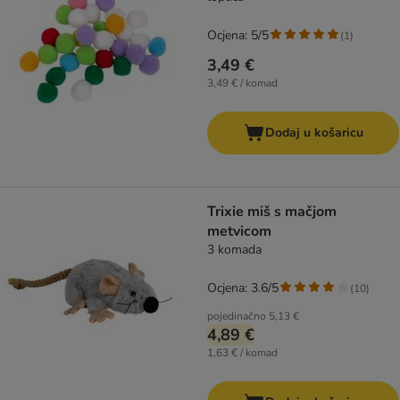
Ocjena: 5/5
(
1
)
3,49 €
3,49 € / komad
Dodaj u košaricu
Trixie miš s mačjom
metvicom
3 komada
Ocjena: 3.6/5
(
10
)
pojedinačno
5,13 €
4,89 €
1,63 € / komad