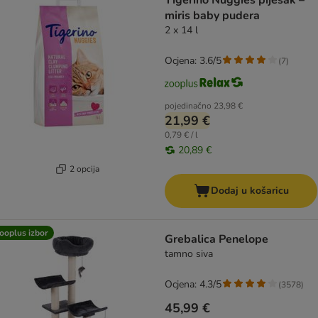
Tigerino Nuggies pijesak –
miris baby pudera
2 x 14 l
Ocjena: 3.6/5
(
7
)
pojedinačno
23,98 €
21,99 €
0,79 € / l
20,89 €
2 opcija
Dodaj u košaricu
ooplus izbor
Grebalica Penelope
tamno siva
Ocjena: 4.3/5
(
3578
)
45,99 €