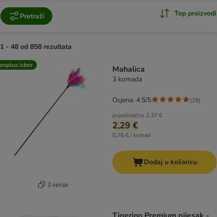
Top proizvodi
Pretraži
1 - 48 od 858 rezultata
artikli proizvoda su promijenjeni
ooplus izbor
Mahalica
3 komada
Ocjena: 4.5/5
(
28
)
pojedinačno
2,37 €
2,29 €
0,76 € / komad
Dodaj u košaricu
2 opcija
Tigerino Premium pijesak -