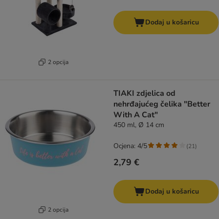
Dodaj u košaricu
2 opcija
TIAKI zdjelica od
nehrđajućeg čelika "Better
With A Cat"
450 ml, Ø 14 cm
Ocjena: 4/5
(
21
)
2,79 €
Dodaj u košaricu
2 opcija