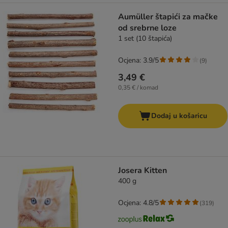
Aumüller štapići za mačke
od srebrne loze
1 set (10 štapića)
Ocjena: 3.9/5
(
9
)
3,49 €
0,35 € / komad
Dodaj u košaricu
Josera Kitten
400 g
Ocjena: 4.8/5
(
319
)