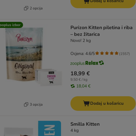
Dodaj u košaricu
2 opcija
ooplus izbor
Purizon Kitten piletina i riba
– bez žitarica
Novo! 2 kg
Ocjena: 4.6/5
(
1557
)
18,99 €
9,50 € / kg
18,04 €
Dodaj u košaricu
3 opcija
Smilla Kitten
4 kg