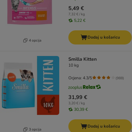
5,49 €
7,32 € / kg
5,22 €
Dodaj u košaricu
4 opcija
Smilla Kitten
10 kg
Ocjena: 4.3/5
(
988
)
31,99 €
3,20 € / kg
30,39 €
Dodaj u košaricu
3 opcija