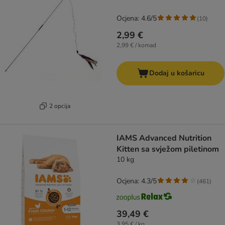
Ocjena: 4.6/5
(
10
)
2,99 €
2,99 € / komad
Dodaj u košaricu
2 opcija
IAMS Advanced Nutrition
Kitten sa svježom piletinom
10 kg
Ocjena: 4.3/5
(
461
)
39,49 €
3,95 € / kg