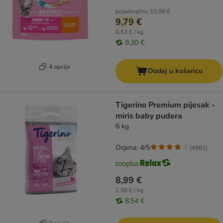
pojedinačno
10,98 €
9,79 €
6,53 € / kg
9,30 €
4 opcija
Dodaj u košaricu
Tigerino Premium pijesak -
miris baby pudera
6 kg
Ocjena: 4/5
(
4981
)
8,99 €
1,50 € / kg
8,54 €