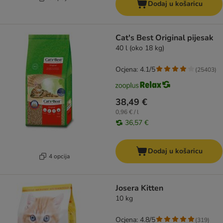
Dodaj u košaricu
Cat's Best Original pijesak
40 l (oko 18 kg)
Ocjena: 4.1/5
(
25403
)
38,49 €
0,96 € / l
36,57 €
Dodaj u košaricu
4 opcija
Josera Kitten
10 kg
Ocjena: 4.8/5
(
319
)