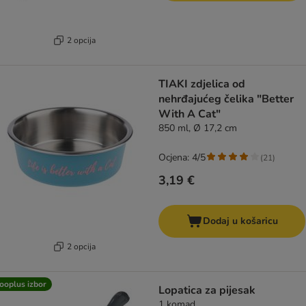
2 opcija
TIAKI zdjelica od
nehrđajućeg čelika "Better
With A Cat"
850 ml, Ø 17,2 cm
Ocjena: 4/5
(
21
)
3,19 €
Dodaj u košaricu
2 opcija
ooplus izbor
Lopatica za pijesak
1 komad