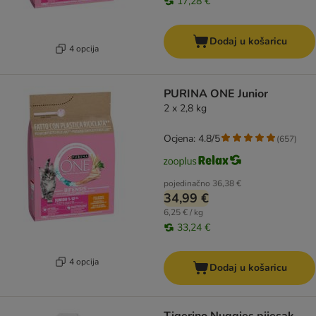
17,28 €
Dodaj u košaricu
4 opcija
PURINA ONE Junior
2 x 2,8 kg
Ocjena: 4.8/5
(
657
)
pojedinačno
36,38 €
34,99 €
6,25 € / kg
33,24 €
4 opcija
Dodaj u košaricu