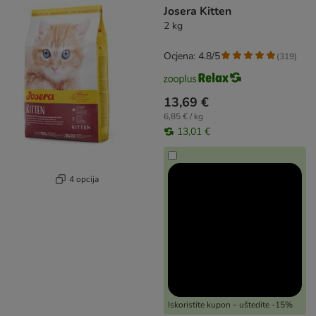
Josera Kitten
2 kg
Ocjena: 4.8/5
(
319
)
13,69 €
6,85 € / kg
13,01 €
4 opcija
Iskoristite kupon – uštedite -15%