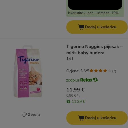
Iskoristite kupon – uštedite -10%
Dodaj u košaricu
Tigerino Nuggies pijesak –
miris baby pudera
14 l
Ocjena: 3.6/5
(
7
)
11,99 €
0,86 € / l
11,39 €
2 opcija
Dodaj u košaricu